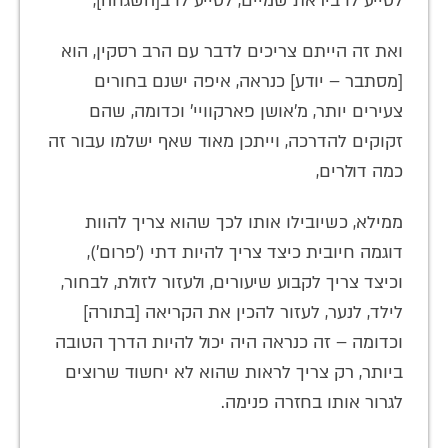
לסייע לו ביראת שמיים, לסייע לו ב[השגחה],
ואת זה הייתם צריכים לדבר עם הרב רסקין, הוא
[מסתבר – יודע] כנראה, איפה ישנם בחורים
צעירים יותר, מ'אושן פארקוויי' וכדומה, שהם
זקוקים להדרכה, וייתכן מאוד שאף ישלמו עבור זה
כמה דולרים,
ממילא, כשיובילו אותו לכך שהוא צריך להוות
דוגמה חיובית כיצד צריך להיות דתי ('פרום'),
וכיצד צריך לקבוע שיעורים, ולעזור לזולת, לבחור,
לילד, לנער, לעזור להכין את הקריאה [בתורה]
וכדומה – זה כנראה היה יכול להיות הדרך הטובה
ביותר, רק צריך לראות שהוא לא יחשוד שרוצים
לגרור אותו בחזרה פנימה.