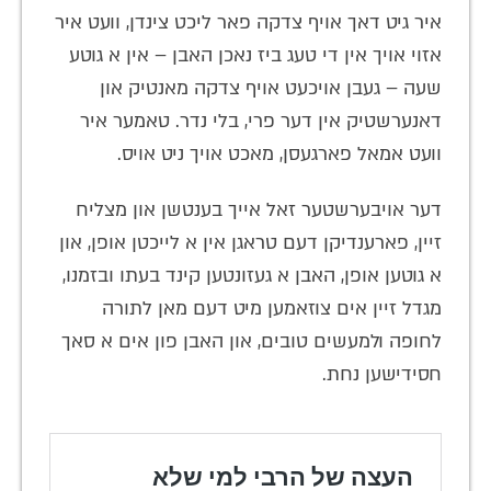
איר גיט דאך אויף צדקה פאר ליכט צינדן, וועט איר
אזוי אויך אין די טעג ביז נאכן האבן – אין א גוטע
שעה – געבן אויכעט אויף צדקה מאנטיק און
דאנערשטיק אין דער פרי, בלי נדר. טאמער איר
וועט אמאל פארגעסן, מאכט אויך ניט אויס.
דער אויבערשטער זאל אייך בענטשן און מצליח
זיין, פארענדיקן דעם טראגן אין א לייכטן אופן, און
א גוטען אופן, האבן א געזונטען קינד בעתו ובזמנו,
מגדל זיין אים צוזאמען מיט דעם מאן לתורה
לחופה ולמעשים טובים, און האבן פון אים א סאך
חסידישען נחת.