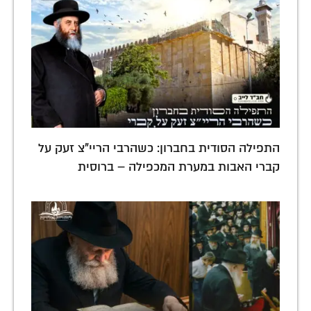
התפילה הסודית בחברון: כשהרבי הריי"צ זעק על
קברי האבות במערת המכפילה – ברוסית