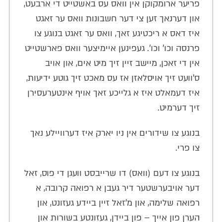
פריער ארומקוקן אין וואס עס באשטייט די ארבעט,
און דערנאך זען צי דער חשבונות וואס ער זאגט
איז דאס א ריכטיגע זאך, וואס ער זאגט בנוגע צו
פרנסה וכו' וכו'. געפינען איימיצער וואס פארשטייט
אין די זאכן, מיישב זיין זיך מיט אים, און אויב
ס'וועט זיך אויסלאזן אז עס מאכט זיך גוטע ידיעות,
איז דעמאלט איז א גלייכע זאך אויף אינטערעסירן
זיך דערמיט.
בנוגע צו שידורים אין ניו יארק איז דערוויילע נאך
צו פרי.
בנוגע צו דעם (וואס) דו שרייבסט וועגן די פוס, זאל
דער אויבערשטער דיר געבן א רפואה קרובה, א
רפואה שלימה, און מ'זאל זיין ביידע געזונט, און
הערן פון אייך – פון ביידן, געזונטע בשורות און