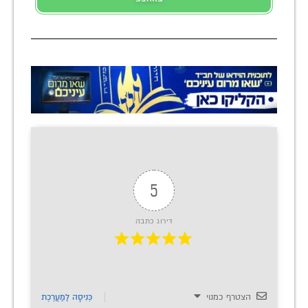
5
דירוג כתבה
הצטרף כמנוי
כְּנִיסָה לַמַעֲרֶכֶת