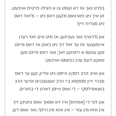
בפרט נאך אז דא קומט צו א הצלה פרטית אויכעט,
זע איך ניט פארוואס מ'קען דאס ניט – מ'זאל דאס
ניט מצליח זיין!
און מ'דארף נאר געפינען, אז מיט אים זאל רעדן
איימעצער אז ער זאל זיך ניט כאפן אז דאס מיינט
מען עפעס א זייטיקע זאך, נאר דאס מיינט מען
טאקע דעם ענין כפשוטו אויכעט.
און אויב הרב רסקין ווייסט ניט אליין, קען ער דאס
מברר זיין מסתמא ביי הרב טענענבוים אדער הרב
באגאמילסקי – די וואס ווייסן דארט די בחורים.
און לפי די [אותיות] איז דא אסאך וואס נויטיקן זיך
אין אזא מין עזר – אין אזא מין הילף, נאר וואס דען