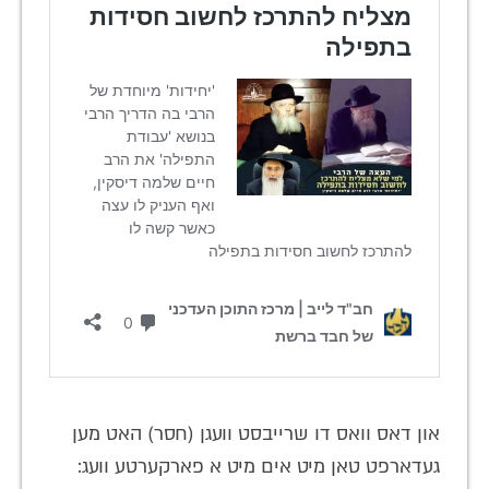
און דאס וואס דו שרייבסט וועגן (חסר) האט מען
געדארפט טאן מיט אים מיט א פארקערטע וועג: