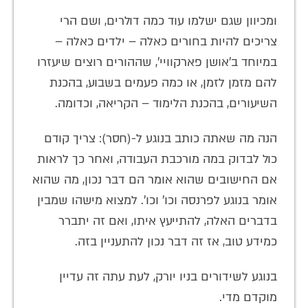
ומכיוון שגם ישלמו עוד כמה דולרים, ושם הרי
צריכים להיות בחורים כאלה – ילדים כאלה –
במיוחד ב'אושן פארקוויי', שההורים רוצים שיעזרו
להם מזמן לזמן, או כמה פעמים בשבוע, בהכנת
השיעורים, בהכנת הלימוד – הקריאה, וכדומה.
הנה מה שאתה כותב בנוגע ל-(חסר): צריך קודם
כול לבדוק במה מורכבת העבודה, ואחר כך לראות
אם החישובים שהוא אומר הם דבר נכון, מה שהוא
אומר בנוגע לפרנסה וכו' וכו'. למצוא מישהו שמבין
בדברים האלה, להתייעץ איתו, ואם זה יתברר
כמידע טוב, אז זה דבר נכון להתעניין בזה.
בנוגע לשידורים בניו יורק, לעת עתה זה עדיין
מוקדם מדי.