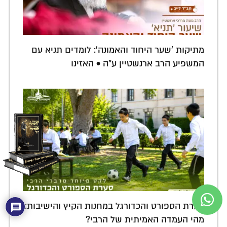
מתיקות 'שער היחוד והאמונה': לומדים תניא עם
המשפיע הרב ארנשטיין ע"ה • האזינו
סערת הספורט והכדורגל במחנות הקיץ והישיבות:
מהי העמדה האמיתית של הרבי?