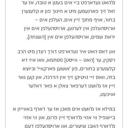
מ'האט געדארפט ביי אים בעטן א טובה, אז ער
זאל זיך פארנעמען מיט א חינוך פון א קלענערן
בחור, אויף מחנך זיין אים, העלפן אים –
ארויסהעלפן אין לערנען, ארויסהעלפן אים אין
יראת שמים, ארויסהעלפן אים אין [השגחה],
און דאס האט איר געדארפט דורך רעדן מיט הרב
רסקין, ער [האט – ווייסט] מסתמא, וואו איז דא
קלענערע בחורים, פון 'אושען פארקוויי' וכיוצא
בזה, וואס זיי נויטיקן זיך אין הדרכה, און קען גאר
זיין אז מ'וועט דערפאר צאלן א פאר דאלער
אויכעט,
במילא אז מ'וועט אים מאכן אז ער דארף באווייזן א
ביישפיל ווי אזוי מ'דארף זיין פרום, און ווי אזוי
מ'דארף האבן שיעורים, און ארויסהעלפן דעם