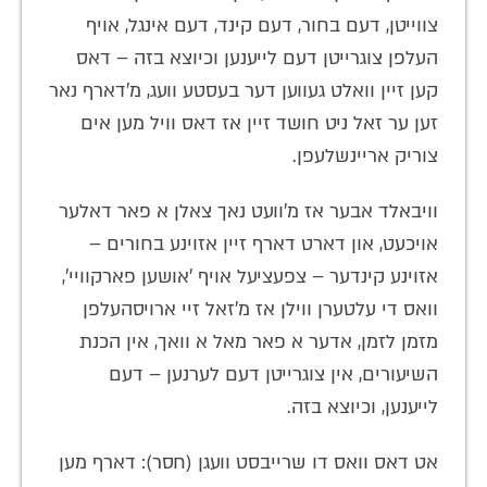
צווייטן, דעם בחור, דעם קינד, דעם אינגל, אויף
העלפן צוגרייטן דעם לייענען וכיוצא בזה – דאס
קען זיין וואלט געווען דער בעסטע וועג, מ'דארף נאר
זען ער זאל ניט חושד זיין אז דאס וויל מען אים
צוריק אריינשלעפן.
וויבאלד אבער אז מ'וועט נאך צאלן א פאר דאלער
אויכעט, און דארט דארף זיין אזוינע בחורים –
אזוינע קינדער – צפעציעל אויף 'אושען פארקוויי',
וואס די עלטערן ווילן אז מ'זאל זיי ארויסהעלפן
מזמן לזמן, אדער א פאר מאל א וואך, אין הכנת
השיעורים, אין צוגרייטן דעם לערנען – דעם
לייענען, וכיוצא בזה.
אט דאס וואס דו שרייבסט וועגן (חסר): דארף מען