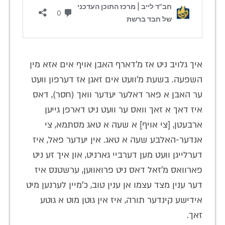
איך גלויב ניט אז מ'דארף האבן אויף אים אזא מין
השפעה. בשעת מ'וועט אים זאגן אז דערפון וועט
ער האבן א פאר דאלער יעדער וואך (חסר), דאס
איז דאך א זאך וואס ער וועט ניט דארפן גייען
ארבעטן, [צי אויף] א שעה א טאג מסתמא, צי
אנדער-האלבע שעה א טאג. אין יעדער פאל, איז
דערלייגן וועט מען דערביי גארניט, און איך זע ניט
פארוואס מ'זאל דאס ניט פרואווען, ערשטנס איז
דער ענין מצד עצמו אן ענין טוב, כ'מיין לערנען מיט
אידישע קינדער תורה, איז אין גוטן מוט א גוטע
זאך.