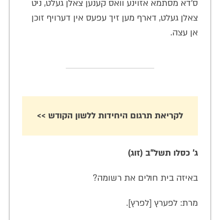
ס'דא מסתמא אזוינע וואס קענען צאלן געלט, ניט
צאלן געלט, דארף מען זיך עפעס אין דערויף זוכן
אן עצה.
לקריאת תרגום היחידות ללשון הקודש >>
ג' כסלו תשל"ב (זוג)
באיזה בית חולים את רשומה?
מרת: לפערץ [לפרץ].