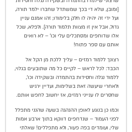
שרצוני שילמדו בהתמדה ובשקידה נגלה וחסידות
[ומובן, שלא די בכך שמשתדל שחברו ילמד תורה,
ועל ידי זה יהיה לו חלק בלימודו; זהו אמנם עניין
גדול, אבל אין זו מצוות תלמוד תורה]. ולפלא, שכל
אלו שדוחפים ומסתכלים עלי וכו' – לא רואים
אותם עם ספר פתוח!
רצונך ללמוד רמזים – עליך ללכת מן הקל אל
הכבד: לכל לראש – לקיים כל מה שתובעים בגלוי,
ללמוד נגלה וחסידות בהתמדה ובשקידה וכו',
ולאחרי שיעשה זאת בשלימות, ועדיין ירגיש
שחסרים לו ענייני רמזים, אז יחשוב לחפש אותם.
וכמו כן בנוגע לאופן ההנהגה בשעה שהנני מתפלל
לפני העמוד – שנדחפים דווקא בתוך ארבע אמות
שלי, ועומדים בפה פעור, ולא מתפללים! שאלתי