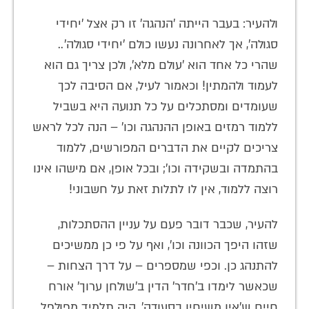
ולהעיר: בעבר הייתה 'הנהגה' זו רק אצל 'יחידי
סגולה', אך לאחרונה נעשו כולם 'יחידי סגולה'..
שהרי כל אחד הוא 'עולם מלא', ולכן צריך גם הוא
לעמוד ולהמתין! וכאמור לעיל, אם הסיבה לכך
שעומדים ומסתכלים על כל תנועה היא בשביל
ללמוד רמזים באופן ההנהגה וכו' – הנה לכל לראש
צריכים לקיים את הדברים המפורשים, ללמוד
בהתמדה ובשקידה וכו'; ובכל אופן, אם מישהו אינו
רוצה ללמוד, אין לו לתלות זאת על חשבוני!
להעיר, שכבר דובר פעם על עניין ההסתכלות,
שזהו היפך הכוונה וכו', ואף על פי כן ממשיכים
להתנהג כן. וכפי שמספרים – על דרך הצחות –
שכאשר לימדו ב'חדר' הדין ב'שולחן ערוך' אורח
חיים ש'אין משיחין בסעודה', היה תלמיד מפולפל