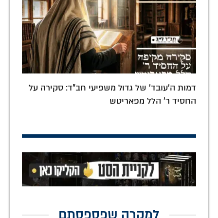
דמות ה'עובד' של גדול משפיעי חב"ד: סקירה על
החסיד ר' הלל מפאריטש
למקרה שפספסתם