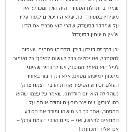
שמיד בהתחלת הסעודה היה הולך ומכריז: 'אין
משיחין בסעודה', כך, שלא היו יכולים לגעור עליו
על שמדבר בסעודה, שהרי הוא מכריז את הדין
ש'אין משיחין בסעודה'.
וכן דרך זה בנידון דידן: הדביקו פתקים שאסור
להסתכל, ואז יכולים כבר לעשות להיפך! כל האמור
לעיל הוא מאמר המוסגר, ויש להבהיר שאינני
מתכוון למישהו מסוים, אלא רק דיבור באוויר
העולם, וכידוע הסיפור אודות הרבי ה'צמח צדק'
(שהלילה הוא יום הולדתו), שאמר על עצמו שהוא
כמו 'כובען' שמייצר כובעים ותולה אותם על
המסמר, ואחר כך בא מישהו ומודד את הכובע
המתאים לראשו, ואז – סיים הרבי ה'צמח צדק' –
אכן אליו התכוונתי!