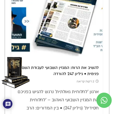
להשיב את הרוח: המגזין השבועי לעבודת השם
פנימית • גיליון 247 להורדה
2 דקות קריאה
ארגון 'לחלוחית גאולתית' נרגש להגיש בפניכם
את המגזין השבועי האהוב – 'לחלוחית
חסידית' (גיליון 247) • בין המדורים: הרב