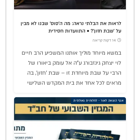
לראות את הבלתי נראה: מה ה'סוס' שבנו לא מבין
על 'שבת חזון'? • התוועדות חסידית
14 דקות קריאה
במשא מיוחד מוליך אותנו המשפיע הרב חיים
לוי יצחק גינזבורג ע"ה אל עומק ביאורו של
הרבי על שבת מיוחדת זו – שבת 'חזון', בה
מראים לכל אחד את בית המקדש השלישי
אגף הוצאה לאור - לחלוחית גאולתית