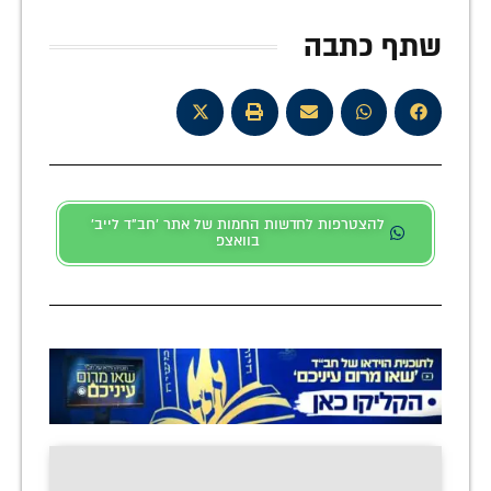
שתף כתבה
להצטרפות לחדשות החמות של אתר 'חב"ד לייב'
בוואצפ