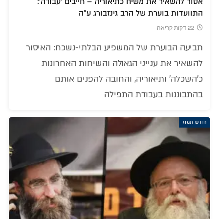
אסור להשאיר את משיח כתיאוריה – חייבים 'עבודה':
התוועדות בוערת של הרב גינזבורג ע"ה
22 דקות קריאה
תביעה הבוערת של המשפיע הבלתי-נשכח: האיסור
להשאיר את ענייני הגאולה והשיחות האחרונות
כ'השכלה' ותיאוריה, והחובה להפנים אותם
בהתבוננות בעבודת התפילה
חודש תמוז