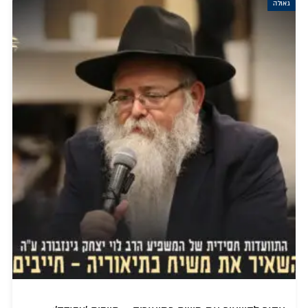
גאולה