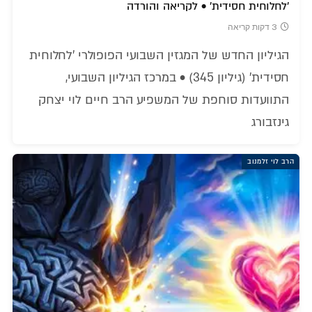
'לחלוחית חסידית' • לקריאה והורדה
3 דקות קריאה
הגיליון החדש של המגזין השבועי הפופולרי 'לחלוחית
חסידית' (גיליון 345) • במרכז הגיליון השבועי,
התוועדות סוחפת של המשפיע הרב חיים לוי יצחק
גינזבורג
הרב לוי זלמנוב