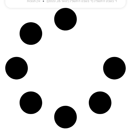
ד׳ בשבט ה׳תשפ״ג (ד׳ בשבט ה׳תשפ״ג (ינואר 26, 2023))
אין תגובות