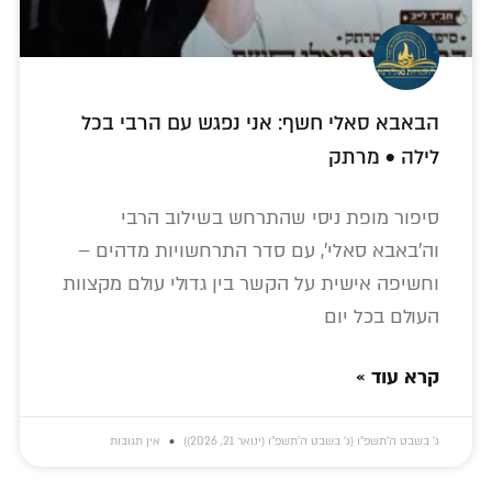
הבאבא סאלי חשף: אני נפגש עם הרבי בכל
לילה • מרתק
סיפור מופת ניסי שהתרחש בשילוב הרבי
וה'באבא סאלי', עם סדר התרחשויות מדהים –
וחשיפה אישית על הקשר בין גדולי עולם מקצוות
העולם בכל יום
קרא עוד »
ג׳ בשבט ה׳תשפ״ו (ג׳ בשבט ה׳תשפ״ו (ינואר 21, 2026))
אין תגובות