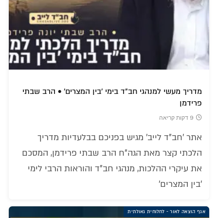
מדריך מעשי למנהגי חב"ד בימי 'בין המצרים' • הרב שבתי
פרידמן
9 דקות קריאה
אתר 'חב"ד לייב' מגיש בפניכם בבלעדיות מדריך
הלכתי קצר מאת הגה"ח הרב שבתי פרידמן, המסכם
את עיקרי ההלכות, מנהגי חב"ד והוראות הרבי לימי
'בין המצרים'
אגף הוצאה לאור - לחלוחית גאולתית