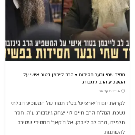
חסיד שחי ובער חסידות • הרב לייבמן בטור אישי על
המשפיע הרב גינזבורג
4 דקות קריאה
לקראת יום ה'יארצייט' בט"ז תמוז של המשפיע הבלתי
נשכח, הגה"ח הרב חיים לוי יצחק גינזבורג ע"ה, חוזר
תלמידו, הרב לב לייבמן, אל ה'קאך' החסידי שסירב
להשתנות