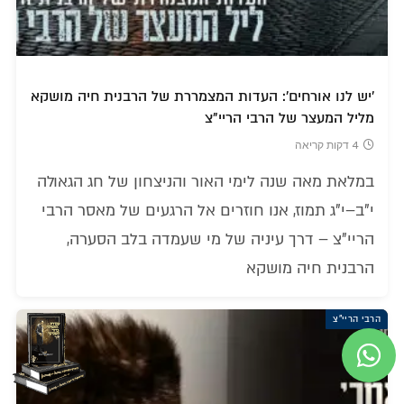
'יש לנו אורחים': העדות המצמררת של הרבנית חיה מושקא
מליל המעצר של הרבי הריי"צ
4 דקות קריאה
במלאת מאה שנה לימי האור והניצחון של חג הגאולה
י"ב–י"ג תמוז, אנו חוזרים אל הרגעים של מאסר הרבי
הריי"צ – דרך עיניה של מי שעמדה בלב הסערה,
הרבנית חיה מושקא
הרבי הריי"צ