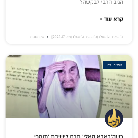
הגיב הרבי לבקשה?
קרא עוד »
כ״ו באייר ה׳תשפ״ג (כ״ו באייר ה׳תשפ״ג (מאי 17, 2023))
אין תגובות
אפרים וולף
כשה'באבא סאלי' תרם לישיבת 'תומכי