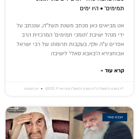
תמימים' • היו ימים
אנו מביאים כאן מכתב משנת תשל"ה, שנכתב על
ידי מנהל ישיבת 'תומכי תמימים' המרכזית הרב
אפרים ע"ה וולף, בעקבות תרומתו של רבי ישראל
אבוחצירא ה'באבא סאלי' לישיבה
קרא עוד »
י״ח בשבט ה׳תשפ״ג (י״ח בשבט ה׳תשפ״ג (פברואר 9, 2023))
אין תגובות
הבבא סאלי