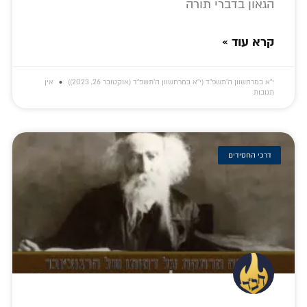
הגאון בדברי תורה
קרא עוד »
י״א במרחשוון ה׳תשפ״ד (י״א במרחשוון ה׳תשפ״ד (אוקטובר 26, 2023))
אין
תגובות
דרכי החסידים