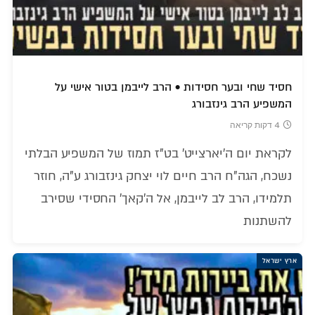
חסיד שחי ובער חסידות • הרב לייבמן בטור אישי על
המשפיע הרב גינזבורג
4 דקות קריאה
לקראת יום ה'יארצייט' בט"ז תמוז של המשפיע הבלתי
נשכח, הגה"ח הרב חיים לוי יצחק גינזבורג ע"ה, חוזר
תלמידו, הרב לב לייבמן, אל ה'קאך' החסידי שסירב
להשתנות
ארץ ישראל