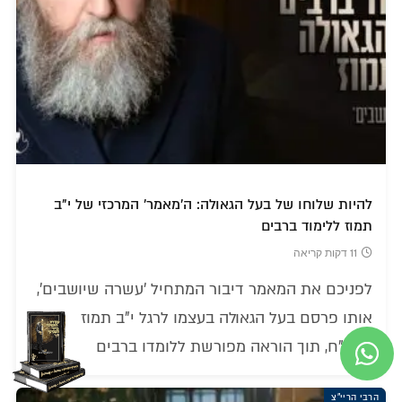
להיות שלוחו של בעל הגאולה: ה'מאמר' המרכזי של י"ב
תמוז ללימוד ברבים
11 דקות קריאה
לפניכם את המאמר דיבור המתחיל 'עשרה שיושבים',
אותו פרסם בעל הגאולה בעצמו לרגל י"ב תמוז
תרפ"ח, תוך הוראה מפורשת ללומדו ברבים
הרבי הריי"צ