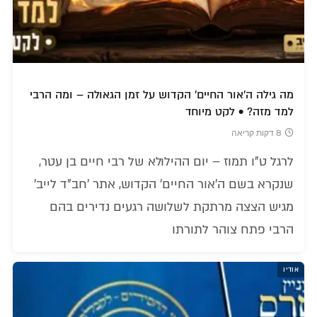
מה גילה ה'אור החיים' הקדוש על זמן הגאולה – ומה הרבי
למד מזה? • לקט מיוחד
8 דקות קריאה
לרגל ט"ו תמוז – יום ההילולא של רבי חיים בן עטר,
שנקרא בשם ה'אור החיים' הקדוש, אתר 'חב"ד לייב'
מגיש הצצה מרתקת לשלושה רגעים נדירים בהם
הרבי פתח צוהר לתורתו
אודיו