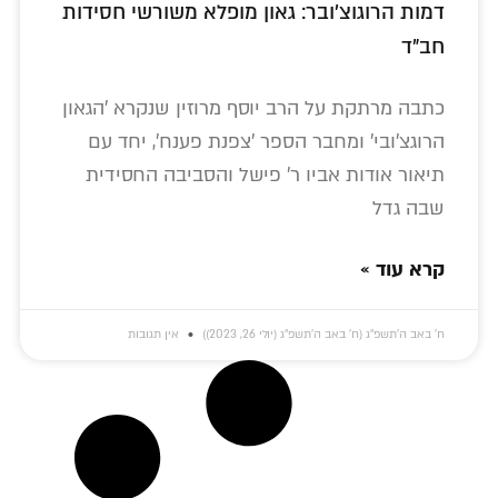
דמות הרוגוצ'ובר: גאון מופלא משורשי חסידות
חב"ד
כתבה מרתקת על הרב יוסף מרוזין שנקרא 'הגאון
הרוגצ'ובי' ומחבר הספר 'צפנת פענח', יחד עם
תיאור אודות אביו ר' פישל והסביבה החסידית
שבה גדל
קרא עוד »
ח׳ באב ה׳תשפ״ג (ח׳ באב ה׳תשפ״ג (יולי 26, 2023))
אין תגובות