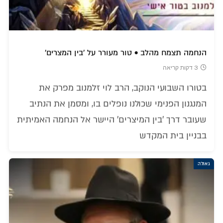
הנחמה תצמח מהלב • טור מעורר על 'בין המצרים'
3 דקות קריאה
בטורו השבועי הנוקב, הרב לוי זלמנוב מפרק את
המנגנון הפנימי שכולנו נופלים בו, ומסמן את הנתיב
שעובר דרך 'בין המיצרים' היישר אל הנחמה האמיתית
בבניין בית המקדש
גאולה