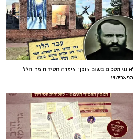
'אינני מסכים בשום אופן': אימרה חסידית מר' הלל
מפאריטש