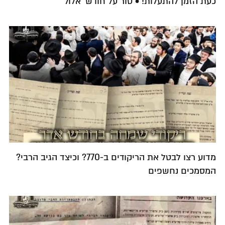
כעת הזמן להתעלות! • טור על חודש 'אלול'
מדוע רצו לבטל את הריקודים ב-770? וכיצד הגיב הרבי?
המסמכים נחשפים