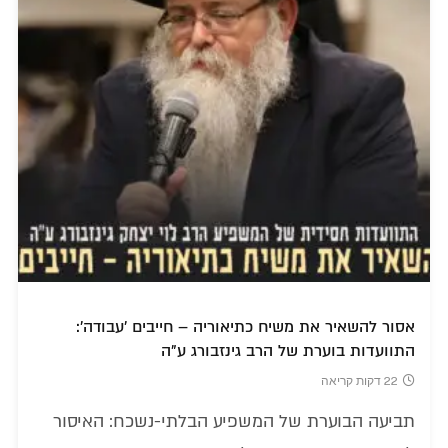
אסור להשאיר את משיח כתיאוריה – חייבים 'עבודה':
התוועדות בוערת של הרב גינזבורג ע"ה
22 דקות קריאה
תביעה הבוערת של המשפיע הבלתי-נשכח: האיסור