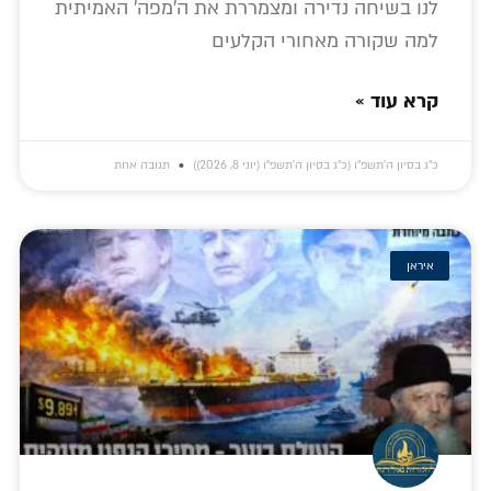
לנו בשיחה נדירה ומצמררת את ה'מפה' האמיתית
למה שקורה מאחורי הקלעים
קרא עוד »
כ״ג בסיון ה׳תשפ״ו (כ״ג בסיון ה׳תשפ״ו (יוני 8, 2026))
תגובה אחת
איראן