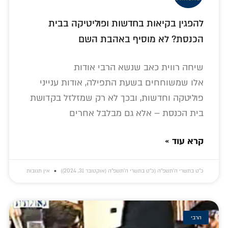
להפגין בקיאות בחדשות ופוליטיקה בבית
הכנסת? לא מוסיף באהבת השם
שיחה רווית כאב שנשא הרבי אודות
אלו שמשוחחים בשעת התפילה, אודות ענייני
פוליטקה וחדשות, ובכך לא רק שמזלזל בקדושת
בית הכנסת – אלא גם מבלבל אחרים
קרא עוד »
כ״ט בתשרי ה׳תשפ״ה (כ״ט בתשרי ה׳תשפ״ה (אוקטובר 31, 2024))
אין תגובות
הרבי