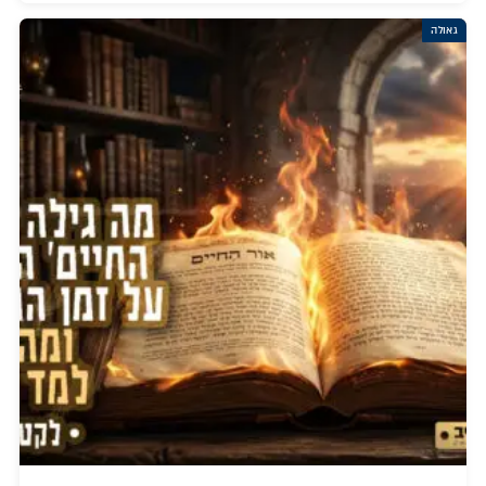
גאולה