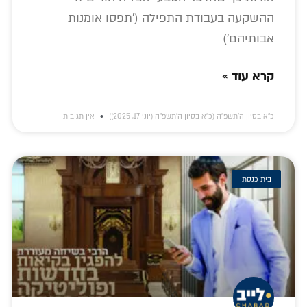
ההשקעה בעבודת התפילה ('תפסו אומנות
אבותיהם')
קרא עוד »
כ״א בסיון ה׳תשפ״ה (כ״א בסיון ה׳תשפ״ה (יוני 17, 2025))
אין תגובות
בית כנסת