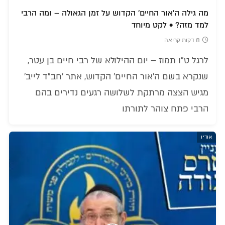
מה גילה ה'אור החיים' הקדוש על זמן הגאולה – ומה הרבי
למד מזה? • לקט מיוחד
8 דקות קריאה
לרגל ט"ו תמוז – יום ההילולא של רבי חיים בן עטר,
שנקרא בשם ה'אור החיים' הקדוש, אתר 'חב"ד לייב'
מגיש הצצה מרתקת לשלושה רגעים נדירים בהם
הרבי פתח צוהר לתורתו
אודיו