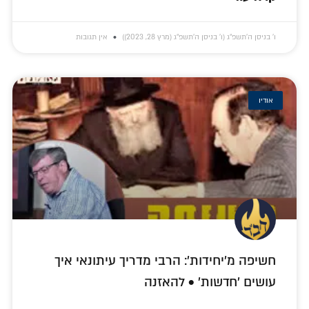
ו׳ בניסן ה׳תשפ״ג (ו׳ בניסן ה׳תשפ״ג (מרץ 28, 2023))
אין תגובות
אודיו
חשיפה מ'יחידות': הרבי מדריך עיתונאי איך
עושים 'חדשות' • להאזנה