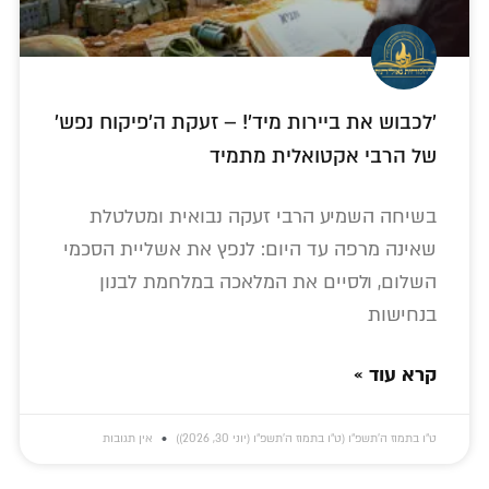
'לכבוש את ביירות מיד'! – זעקת ה'פיקוח נפש'
של הרבי אקטואלית מתמיד
בשיחה השמיע הרבי זעקה נבואית ומטלטלת
שאינה מרפה עד היום: לנפץ את אשליית הסכמי
השלום, ולסיים את המלאכה במלחמת לבנון
בנחישות
קרא עוד »
ט״ו בתמוז ה׳תשפ״ו (ט״ו בתמוז ה׳תשפ״ו (יוני 30, 2026))
אין תגובות