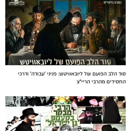
סוד הלב הפועם של ליובאוויטש: פניני 'עבודה' ודרכי
החסידים מהרבי הריי"צ