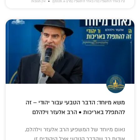
ט״ו באדר ה׳תשפ״ו (ט״ו באדר ה׳תשפ״ו (מרץ 4, 2026))
אין תגובות
אלעזר וילהלם
משא מיוחד: הדבר הטבעי עבור יהודי – זה
להתפלל באריכות • הרב אלעזר וילהלם
נאום מיוחד של המשפיע הרב אלעזר וילהלם,
אודות כך שהדבר הטבעי אצל היהודים זו