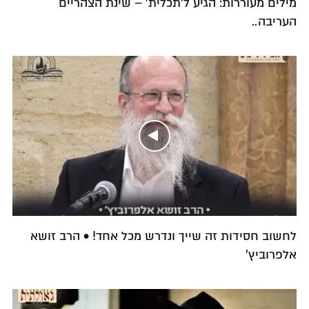
מילים מעוררות: הגיע ל'תכלית' – שינת הצהריים
העריבה..
לחשוב חסידות זה שייך ונדרש מכל אחד! • הרב זושא
אלפרוביץ'