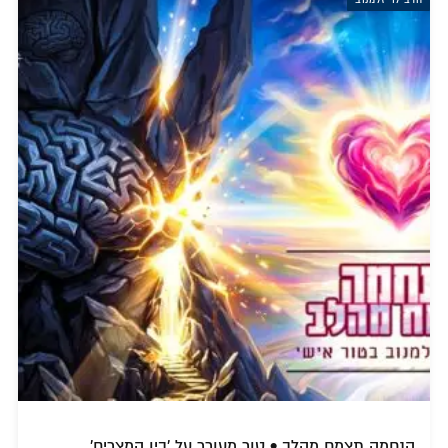
הנחמה תצמח מהלב • טור מעורר על 'בין המצרים'