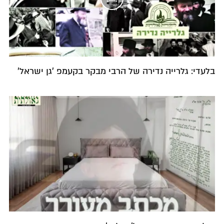
בלעדי: גלרייה נדירה של הרבי מבקר בקעמפ 'גן ישראל'