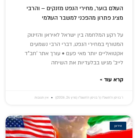
העולם בוער, מחירי הנפט מזנקים – והרבי
מציג פתרון מהפכני למשבר העולמי
על רקע המלחמה בין ישראל לאיראן והזינוק
המטורף במחירי הנפט, דברי הרבי נשמעים
אקטואליים יותר מאי פעם • עורך אתר 'חב"ד
לייב' מגיש בבלעדיות את השיחה
קרא עוד »
ו׳ בניסן ה׳תשפ״ו (ו׳ בניסן ה׳תשפ״ו (מרץ 24, 2026))
אין תגובות
איראן