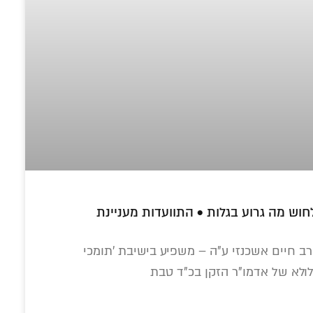
באלול לכל החסידים? • מפתי
'אפילו האבנים
'כי בנפשו הוא':
מתיקו
רקדו': הבכיות,
מדוע רבותינו נשיאנו
והאמ
עניינת
הריקודים וסודות
דרשו שוב ושוב
תניא
הקבלה של ר' לוי'ק
ללמוד את 'קונטרס
הרב א
• הצצה לחייו
התפילה'? •
ת 'תומכי
פרוייקט