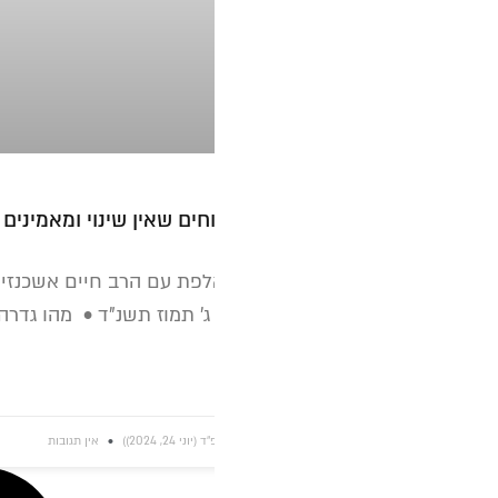
חים שאין שינוי ומאמינים בדברי הרבי • הרב חיים אשכנזי
פת עם הרב חיים אשכנזי ע"ה, אודות אמונת החסידים בדור ה
 תמוז תשנ"ד • מהו גדרה של 'אמונה'?
2, 2024))
אין תגובות