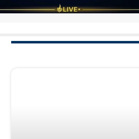
כתבות פופולאריות
את הפצצת הכור
כיצד התגלה החג המיוחד והכ