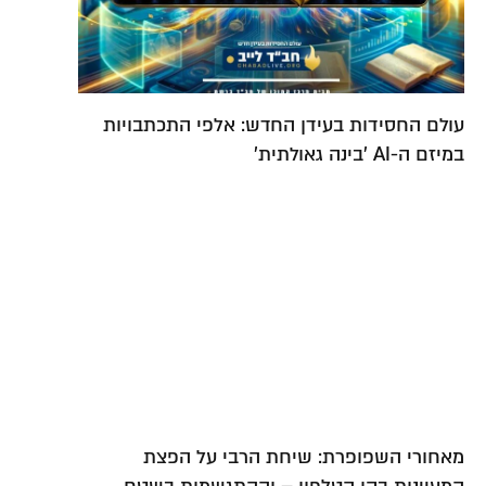
י התכתבויות
ל הפצת