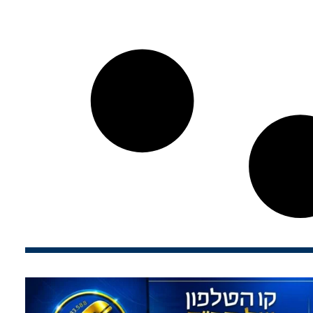
עולם החסידות בעידן החדש: אלפ
במיזם ה-AI 'בינה גאולתית'
מאחורי השפופרת: שיחת הרבי ע