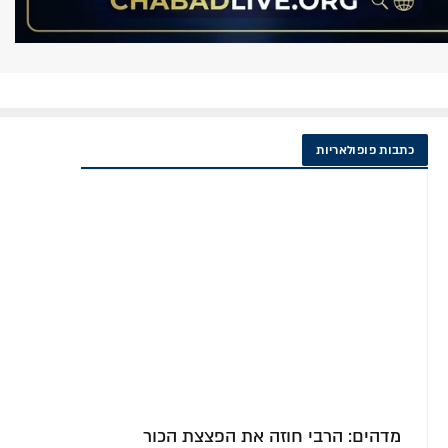
מוס ח"י
'מבצע תפילין' – מיועד רק לחסידי