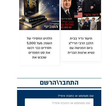
ת המשפיעים
להשיב את הרוח:
מיומנו של חסיד:
ית: הנכד הרב
המגזין השבועי
זיכרונות אישיים על
 חיים קסלמן
לעבודת השם
הרב טוביה בלוי ע"ה
ן אישי וחשוף
פנימית • גיליון 247
ומשפיעי דורנו
• צפו
להורדה
ם