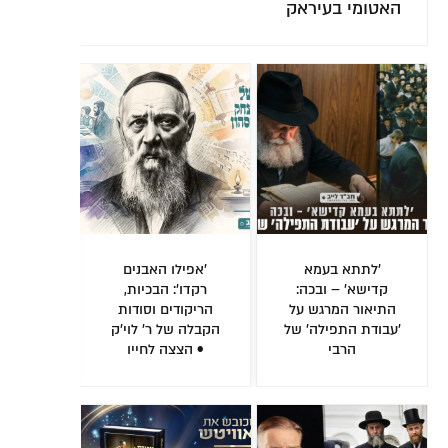
ע
חב"ד?
ת 'שער היחוד
איך הופכים תפילה
הרבה יותר מעוד
ונה': לומדים
לאש? התוועדות
מגזין: גיליון 249 של
 עם המשפיע
סוחפת על 'עבודה
'לחלוחית חסידית'
רנשטיין ע"ה •
פנימית' עם הרב
שיעשה לכם את 'בין
האזינו
שטיינזלץ ע"ה • צפו
הזמנים'