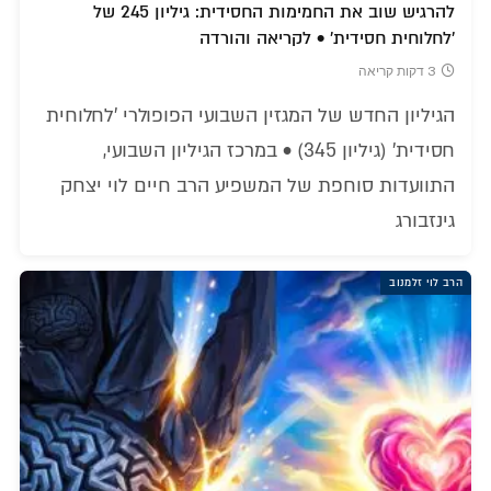
להרגיש שוב את החמימות החסידית: גיליון 245 של
'לחלוחית חסידית' • לקריאה והורדה
3 דקות קריאה
הגיליון החדש של המגזין השבועי הפופולרי 'לחלוחית
חסידית' (גיליון 345) • במרכז הגיליון השבועי,
התוועדות סוחפת של המשפיע הרב חיים לוי יצחק
גינזבורג
הרב לוי זלמנוב