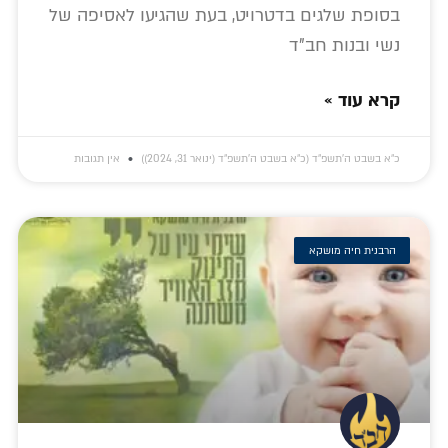
בסופת שלגים בדטרויט, בעת שהגיעו לאסיפה של
נשי ובנות חב"ד
קרא עוד »
כ״א בשבט ה׳תשפ״ד (כ״א בשבט ה׳תשפ״ד (ינואר 31, 2024))
אין תגובות
הרבנית חיה מושקא