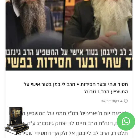
חסיד שחי ובער חסידות • הרב לייבמן בטור אישי על
המשפיע הרב גינזבורג
4 דקות קריאה
לקראת יום ה'יארצייט' בט"ז תמוז של המשפיע הבלתי
נשכח, הגה"ח הרב חיים לוי יצחק גינזבורג ע"ה, חוזר
תלמידו, הרב לב לייבמן, אל ה'קאך' החסידי שסירב