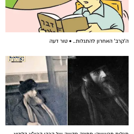
ה'קרב' האחרון להתגלות.. • טור דעה