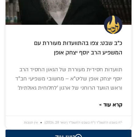
כ"ב שבט: צפו בהתוועדות מעוררת עם
המשפיע הרב יוסף יצחק אופן
תוועדות חסידית מעוררת של הגאון החסיד הרב
יוסף יצחק אופן שליט"א – מחשובי משפיעי חב"ד
וראש הוועד הרוחני של ארגון 'לחלוחית גאולתית'
קרא עוד »
י״ח בשבט ה׳תשפ״ד (י״ח בשבט ה׳תשפ״ד (ינואר 28, 2024))
אין תגובות