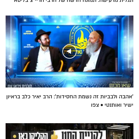
תגלית מרעישה: תמונה חדשה של הרבי הריי"צ בליטא
'אהבה ולבביות זה נשמת החסידות': הרב יאיר כלב בראיון
ישיר ואותנטי • צפו