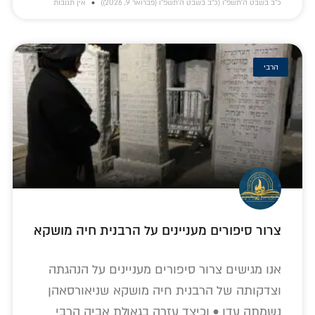
כ״ב בשבט ה׳תשפ״ו (כ״ב בשבט ה׳תשפ״ו (פברואר 9, 2026))
אין תגובות
הרבי
צרור סיפורים מעניינים על הרבנית חיה מושקא
אנו מגישים צרור סיפורים מעניינים על הנהגתה
וצדקותה של הרבנית חיה מושקא שניאורסאהן
נשמתה עדן • וכיצד עזרה בגאולת אביה הרבי