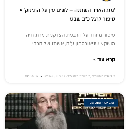
'מזג האויר השתנה – לשים עין על התינוק' •
סיפור לרגל כ"ב שבט
סיפור מיוחד על הרבנית הצדקנית מרת חיה
מושקא שניאורסהון ע"ה, אשתו של הרבי
קרא עוד »
כ׳ בשבט ה׳תשפ״ד (כ׳ בשבט ה׳תשפ״ד (ינואר 30, 2024))
אין תגובות
הרב יוסף יצחק אופן