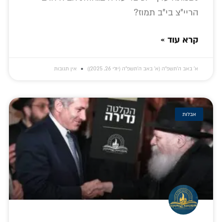
הריי"צ בי"ב תמוז?
קרא עוד »
א׳ באב ה׳תשפ״ה (א׳ באב ה׳תשפ״ה (יולי 26, 2025))
אין תגובות
אבלות