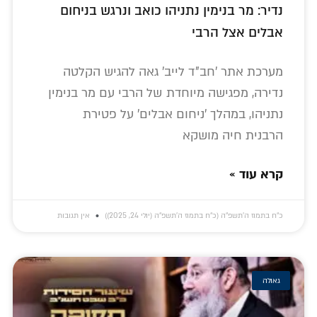
נדיר: מר בנימין נתניהו כואב ונרגש בניחום
אבלים אצל הרבי
מערכת אתר 'חב"ד לייב' גאה להגיש הקלטה
נדירה, מפגישה מיוחדת של הרבי עם מר בנימין
נתניהו, במהלך 'ניחום אבלים' על פטירת
הרבנית חיה מושקא
קרא עוד »
כ״ח בתמוז ה׳תשפ״ה (כ״ח בתמוז ה׳תשפ״ה (יולי 24, 2025))
אין תגובות
גאולה