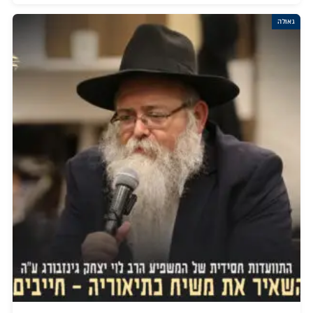
גאולה