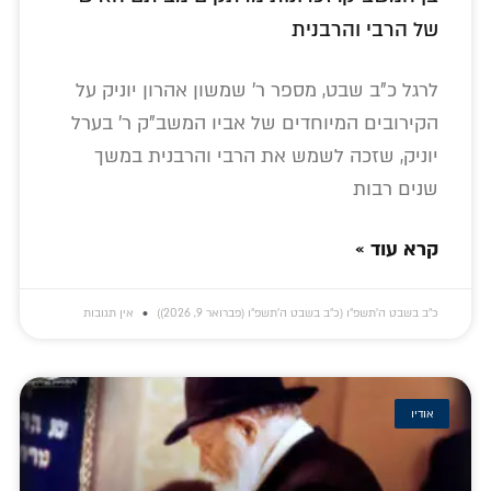
של הרבי והרבנית
לרגל כ"ב שבט, מספר ר' שמשון אהרון יוניק על
הקירובים המיוחדים של אביו המשב"ק ר' בערל
יוניק, שזכה לשמש את הרבי והרבנית במשך
שנים רבות
קרא עוד »
כ״ב בשבט ה׳תשפ״ו (כ״ב בשבט ה׳תשפ״ו (פברואר 9, 2026))
אין תגובות
אודיו