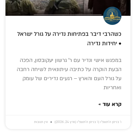
כשהרבי דיבר בפתיחות נדירה על גורל ישראל
• יחידות נדירה
במפגש אישי ונדיר עם ר' גרשון יעקובסון, הפכה
הבעת הוקרה על כתיבה עיתונאית לשיחה רחבה
על גורל העם והארץ – רגעים נדירים של עומק
ואחריות
קרא עוד »
ו׳ בניסן ה׳תשפ״ו (ו׳ בניסן ה׳תשפ״ו (מרץ 24, 2026))
אין תגובות