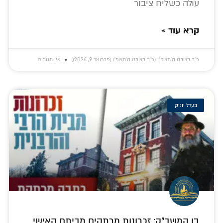
עולה כשליח ציבור
קרא עוד »
כ״ב בשבט ה׳תשפ״ו (כ״ב בשבט ה׳תשפ״ו (פברואר 9, 2026))
אין תגובות
בערל יוניק
בן המשב"ק: זכרונות מרתקים מביתם האישי