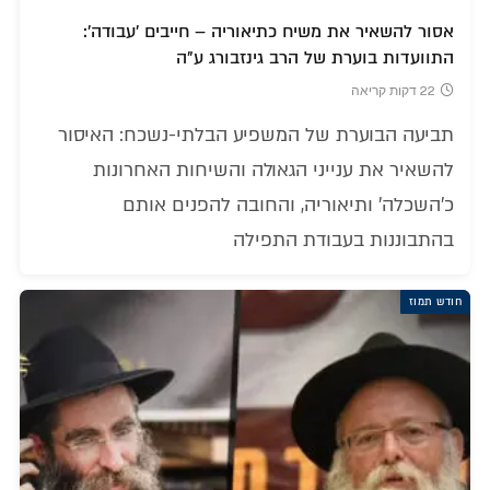
אסור להשאיר את משיח כתיאוריה – חייבים 'עבודה':
התוועדות בוערת של הרב גינזבורג ע"ה
22 דקות קריאה
תביעה הבוערת של המשפיע הבלתי-נשכח: האיסור
להשאיר את ענייני הגאולה והשיחות האחרונות
כ'השכלה' ותיאוריה, והחובה להפנים אותם
בהתבוננות בעבודת התפילה
חודש תמוז