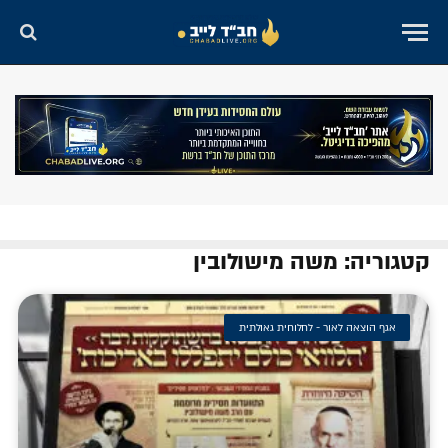
קטגוריה: משה מישולובין
אגף הוצאה לאור - לחלוחית גאולתית