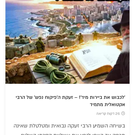
'לכבוש את ביירות מיד'! – זעקת ה'פיקוח נפש' של הרבי
אקטואלית מתמיד
26 דקות קריאה
בשיחה השמיע הרבי זעקה נבואית ומטלטלת שאינה