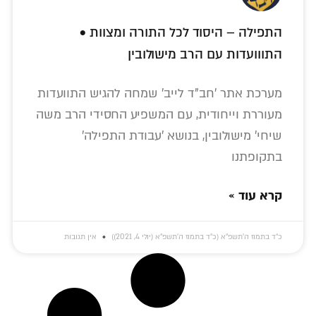
התפילה – היסוד לכל התורה ומצוות •
התווועדות עם הרב מישולובין
מערכת אתר 'חב"ד לייב' שמחה להגיש התוועדות
מעוררת וייחודית, עם המשפיע החסידי הרב משה
שיחי' מישולובין, בנושא 'עבודת התפילה'
בתקופתנו
קרא עוד »
כ״ד בתמוז ה׳תשפ״א (כ״ד בתמוז ה׳תשפ״א (יולי 4, 2021))
אין תגובות