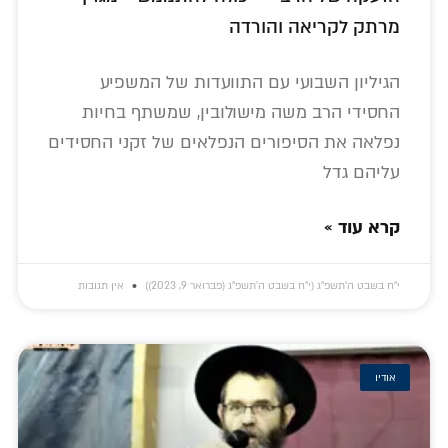
מרתק לקריאה והורדה
הגיליון השבועי עם התוועדות של המשפיע
החסידי הרב משה מישולובין, שמשתף בחיות
נפלאה את הסיפורים הנפלאים של זקני החסידים
עליהם גדל
קרא עוד »
י״ח בשבט ה׳תשפ״ג (י״ח בשבט ה׳תשפ״ג (פברואר 9, 2023))
אין תגובות
אודיו