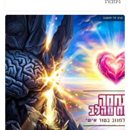
גינזבורג
הרב לוי זלמנוב