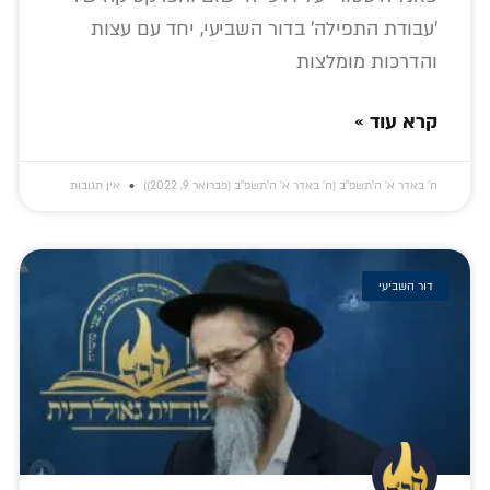
'עבודת התפילה' בדור השביעי, יחד עם עצות
והדרכות מומלצות
קרא עוד »
ח׳ באדר א׳ ה׳תשפ״ב (ח׳ באדר א׳ ה׳תשפ״ב (פברואר 9, 2022))
אין תגובות
דור השביעי