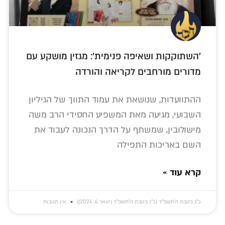
'השתוקקות ושאיפה פנימית': מגזין מושקע עם
מדורים מורחבים לקריאה והורדה
ההתוועדות, שנושאת את עמוד התווך של הגיליון
השבועי, מגיעה מאת המשפיע החסידי הרב משה
מישולובין, שמשתף על הדרך הנכונה לעבוד את
השם באריכות התפילה
קרא עוד »
כ״ג בטבת ה׳תשפ״ד (כ״ג בטבת ה׳תשפ״ד (ינואר 4, 2024))
אין תגובות