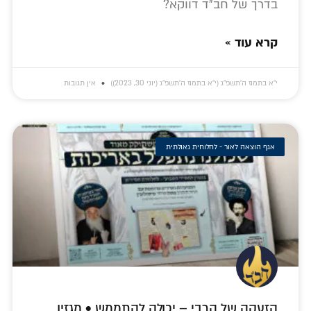
בדרך של חב"ד דווקא?
קרא עוד »
י״א בתמוז ה׳תשפ״ג (י״א בתמוז ה׳תשפ״ג (יוני 30, 2023))
אין תגובות
אגף הוצאה לאור - לחלוחית גאולתית
הזעקה של הרבי – יכולה להתממש • מגזין