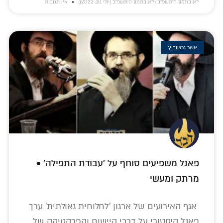
י״א בתמוז ה׳תשפ״ב (י״א בתמוז ה׳תשפ״ב (יולי 10, 2022))
אין תגובות
אשר גרשוביץ
פאנל משפיעים סוחף על 'עבודת התפילה' •
מרתק ומעשי
אגף האירועים של ארגון 'לחלוחית גאולתית' ערך
פאנל היסטורי על דרכי היישום והפרקטיקה של