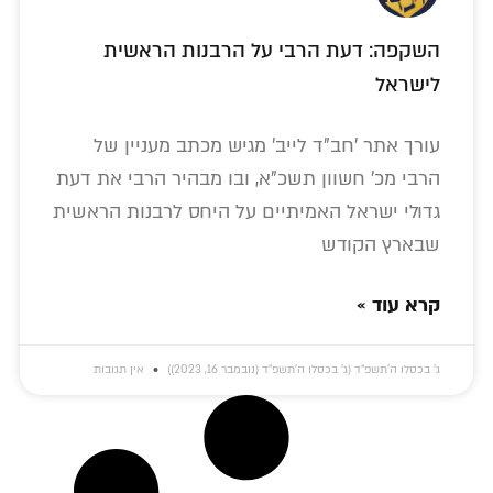
השקפה: דעת הרבי על הרבנות הראשית
לישראל
עורך אתר 'חב"ד לייב' מגיש מכתב מעניין של
הרבי מכ' חשוון תשכ"א, ובו מבהיר הרבי את דעת
גדולי ישראל האמיתיים על היחס לרבנות הראשית
שבארץ הקודש
קרא עוד »
ג׳ בכסלו ה׳תשפ״ד (ג׳ בכסלו ה׳תשפ״ד (נובמבר 16, 2023))
אין תגובות