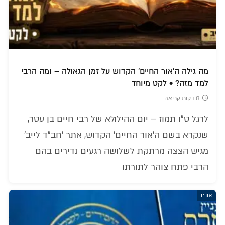
מה גילה ה'אור החיים' הקדוש על זמן הגאולה – ומה הרבי
למד מזה? • לקט מיוחד
8 דקות קריאה
לרגל ט"ו תמוז – יום ההילולא של רבי חיים בן עטר,
שנקרא בשם ה'אור החיים' הקדוש, אתר 'חב"ד לייב'
מגיש הצצה מרתקת לשלושה רגעים נדירים בהם
הרבי פתח צוהר לתורתו
אודיו