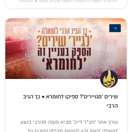
י״ט באדר ב׳ ה׳תשפ״ד (י״ט באדר ב׳ ה׳תשפ״ד (מרץ 29, 2024))
אין תגובות
גוי
שירים 'מגויירים'? ספיקו לחומרא • כך הגיב
הרבי
עורך אתר 'חב"ד לייב' מביא מענה מהרבי בנוגע
לשאלה 'האם נכון לעשות תקליט ניגונים על