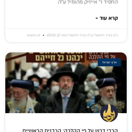
החסיד ר' אייזיק מהומיל ע"ה
קרא עוד »
כ״ה באייר ה׳תשפ״ו (כ״ה באייר ה׳תשפ״ו (מאי 12, 2026))
אין תגובות
ארץ ישראל
הרבי דרש על פי ההלכה: הרבנים הראשיים