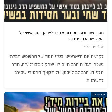
חסיד שחי ובער חסידות • הרב לייבמן בטור אישי על
המשפיע הרב גינזבורג
4 דקות קריאה
לקראת יום ה'יארצייט' בט"ז תמוז של המשפיע הבלתי
נשכח, הגה"ח הרב חיים לוי יצחק גינזבורג ע"ה, חוזר
תלמידו, הרב לב לייבמן, אל ה'קאך' החסידי שסירב
להשתנות
ארץ ישראל