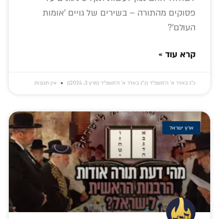
פסוקים מהתורה – בשירים של גויים 'אומות
העולם'?
קרא עוד »
כ״ג באדר א׳ ה׳תשפ״ד (כ״ג באדר א׳ ה׳תשפ״ד (מרץ 3, 2024))
אין תגובות
ארץ ישראל