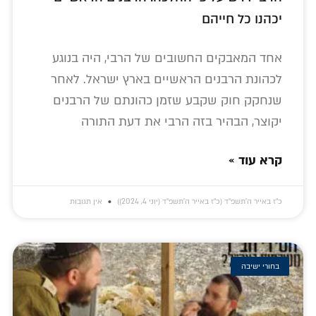
יכהנו כל חייהם
אחד המאבקים החשובים של הרבי, היה בנוגע
לכהונת הרבנים הראשיים בארץ ישראל. לאחר
שנחקק חוק שקבע שזמן כהונתם של הרבנים
יקוצר, הבהיר בזה הרבי את דעת התורה
קרא עוד »
כ״ז באייר ה׳תשפ״ד (כ״ז באייר ה׳תשפ״ד (יוני 4, 2024))
אין תגובות
בחורי ישיבה