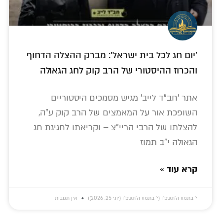
'יום חג לכל בית ישראל': מברק ההצלה הדחוף
והכרוז ההיסטורי של הרב קוק לחג הגאולה
אתר 'חב"ד לייב' מגיש מסמכים היסטוריים
השופכת אור על המאמצים של הרב קוק ע"ה,
להצלתו של הרבי הריי"צ – וקריאתו לחגיגת חג
הגאולה י"ב תמוז
קרא עוד »
י׳ בתמוז ה׳תשפ״ו (י׳ בתמוז ה׳תשפ״ו (יוני 25, 2026))
אין תגובות