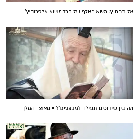
אל תחמיץ: משא מאלף של הרב זושא אלפרוביץ'
מה בין שידוכים תפילה ו'מבצעים'? • מאוצר המלך