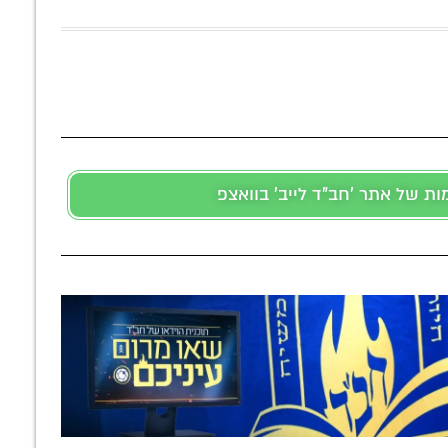
 של אתר 'חב"ד לייב' בוואצפ