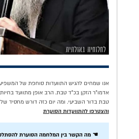
שושלת המשפיעים
להשיב את הרוח:
מיומ
החב"דית: הנכד הרב
המגזין השבועי
זיכרו
שלמה חיים קסלמן
לעבודת השם
הרב ט
בראיון אישי וחשוף
פנימית • גיליון 247
ומש
אנו שמחים להגיש התוועדות סוחפת של המשפיע
• צפו
להורדה
אדמו"ר הזקן בכ"ד טבת. הרב אופן מתוועד בחיות
טבת בדור השביעי. ומה יום כזה דורש מחסיד של
והצטרפו להתוועדות הסוערת
☚ מה הקשר בין המלחמה הסוערת להסתלקות