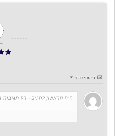
די
הצטרף כמנוי