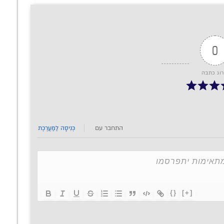
0
רוג כתבה
התחבר עם
כְּנִיסָה לַמַעֲרֶכֶת
{}
[+]