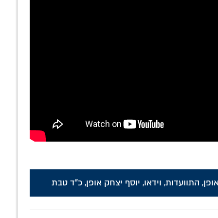
ופן
,
התוועדות
,
וידאו
,
יוסף יצחק אופן
,
כ"ד טבת