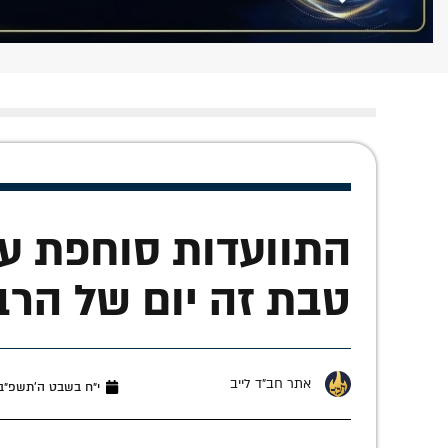
התוועדות סוחפת עם
טבת זה יום של הרבי
אתר חב"ד לייב
י״ח בשבט ה׳תשפ״ב (ינואר 