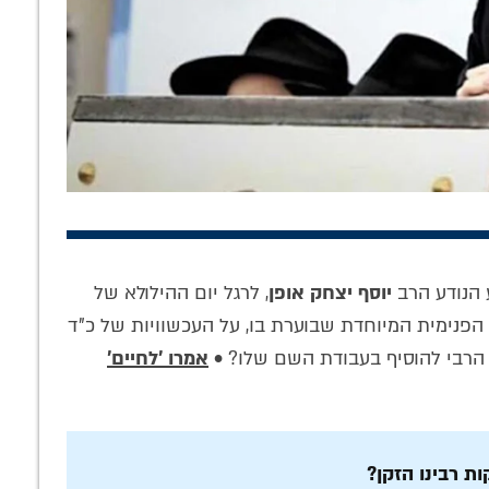
נו של חסיד:
חסידים הם משפחה
הסוד החסידי של
נות אישיים על
• טור עכשווי
פרק י"א מקונטרס
וביה בלוי ע"ה
התפילה: האזינו
פיעי דורנו
לשיעור של המשפיע
 הנודע הרב
יוסף יצחק אופן
, לרגל יום ההילולא של
הרב דייטש
 הפנימית המיוחדת שבוערת בו, על העכשוויות של כ"ד
 הרבי להוסיף בעבודת השם שלו? •
אמרו 'לחיים'
 רבינו הזקן?