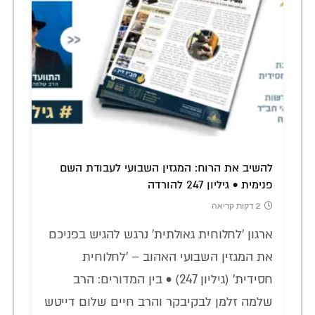
להשיב את הרוח: המגזין השבועי לעבודת השם
פנימית • גיליון 247 להורדה
2 דקות קריאה
ארגון 'לחלוחית גאולתית' נרגש להגיש בפניכם
את המגזין השבועי האהוב – 'לחלוחית
חסידית' (גיליון 247) • בין המדורים: הרב
שלמה זלמן לבקיבקר והרב חיים שלום דייטש