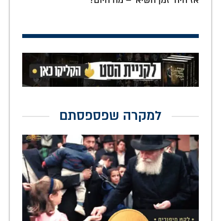
אז היה 'זמן השיא' – מה היום?
למקרה שפספסתם