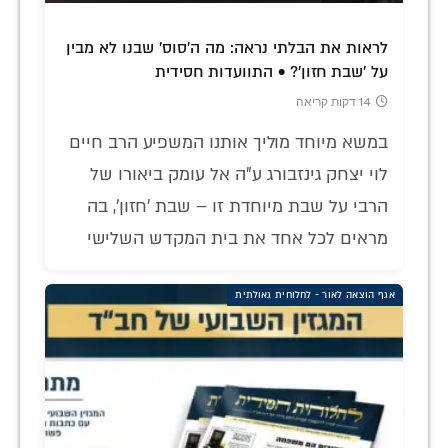
לראות את הבלתי נראה: מה ה'סוס' שבנו לא מבין
על 'שבת חזון'? • התוועדות חסידית
14 דקות קריאה
במשא מיוחד מוליך אותנו המשפיע הרב חיים
לוי יצחק גינזבורג ע"ה אל עומק ביאורו של
הרבי על שבת מיוחדת זו – שבת 'חזון', בה
מראים לכל אחד את בית המקדש השלישי
אגף הוצאה לאור - לחלוחית גאולתית