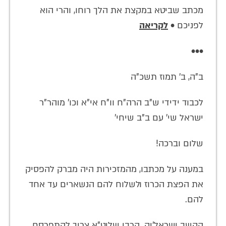
מכתב שביטא במקצת את הלך רוחו, והרי הוא
לפניכם •
לקריאה
•••
ב"ה, ב' תמוז תשכ"ה
לכבוד ידידי ש"ב הרה"ח וו"ח אי"א וכו' מוהר"ר
ישראל שי' עם ב"ב שיחי'
שלום וברכה!
במענה על מכתבו, מהמזכירות היה מברק להפסיק
את הפצת הכרוז ולשלוח להם הנשארים עד אחד
להם.
הקשב ישראל'יק. הרבי שליט"א צריך להתפרסם