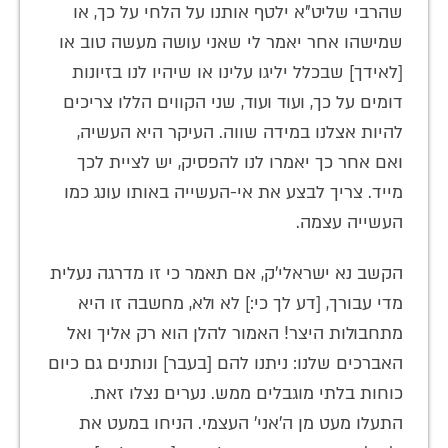
שהרבי שליט"א ילטף אותנו על הלחי על כך, או
שמישהו אחר יאמר לי שאני עושה מעשה טוב או
[לאידך] שבכלל יליגו עלינו או שיהיו לנו בזיונות
דומים על כך, ועוד ועוד, שני הקווים הללו צריכים
להיות אצלנו במידה שווה. העיקר היא העשיה,
ואם אחר כך יאמרו לנו להפסיק, יש לציית לכך
מייד. צריך לבצע את אי-העשייה באותו עונג כמו
העשייה עצמה.
הקשב נא ישראלי'ק, אם תאמר כי זו מדרגה נעלית
מדי עבורך, [דע לך כי:] לא ולא, מחשבה זו היא
מתחבולות היצר! האמור להלן הוא רק אליך ואל
האברכים שלנו: ניתנו להם [בעבר] ונותנים גם כיום
כוחות בלתי מוגבלים ממש. נערים נצלו זאת.
התעלו מעט מן ה'אני' העצמי. הניחו במעט את