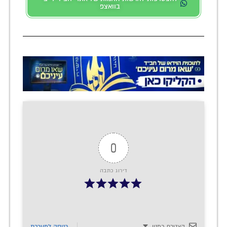
בוואצפ
0
דירוג כתבה
הצטרף כמנוי
כְּנִיסָה לַמַעֲרֶכֶת