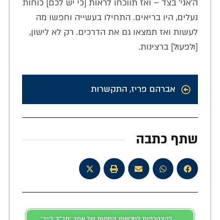
ה'אני' בצד – ואז תווכחו לראות [כי יש לכם] כוחות
נעלים, היו בריאים. התחילו בעשייה וחפשו מה
לעשות ואז תמצאו גם את הדרכים. רק לא לישון,
[ולפעול] ברצינות.
אברהם פריז
,
התקשרות
שתף כתבה
להצטרפות לחדשות החמות של אתר 'חב"ד לייב'