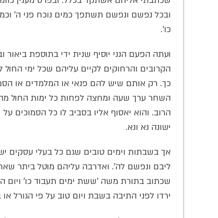
שכתבתי אליהם אשתקד בכלל. ובפרט מענין כוונת 
ובכל נפשם ונפשם תשתפך כמים נוכח פני ה' וכמאמ
כו'.
ועתה הפעם הנני יוסיף שנית ידי בתוספת ביאור 
הקרובים והרחוקים לקיים עליהם שכל ימי החול ל
כך. רק אותם שיש להם פנאי או המלמדים או הסמ
השחר ערך שעה ומחצה לפחות כל ימות החול מהם יה
הרוב. והוא יאסוף אליו בסביב לו כל הסמוכים על
ישונה נא ונא.
אך בשבתות וימים טובים שגם כל בעלי עסקים יש
ליבם ונפשם לה'. ואדרבה עליהם מוטל ביתר שאת ו
שכתוב בתורת משה 'ששת ימים תעבוד כו' ויום השב
ירדו לפני התיבה בשבת ויום טוב על פי הגורל או