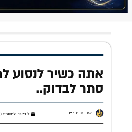
אתה כשיר לנסוע לר
סתר לבדוק..
אתר חב"ד לייב
ז׳ באדר ה׳תשפ״ג (פברואר 