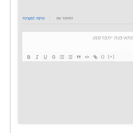
התחבר עם
כְּנִיסָה לַמַעֲרֶכֶת
{}
[+]