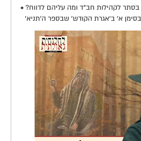
פרקטי: המשפיע הנודע מסביר 'איך
 בסתר לקהילות חב"ד ומה עליהם לדווח? •
מתבוננים בתפילה'
סימן א' ב'אגרת הקודש' שבספר ה'תניא'
להיות יהודי
מוסף מושקע ומעניין
מאחורי הפרגוד של
 – מוכרחים
על דמותו האדירה
ליובאוויטש: לקט
ל באריכות •
של המשפיע ר'
סיפורים נדירים
זין להורדה
שילם קוראטין