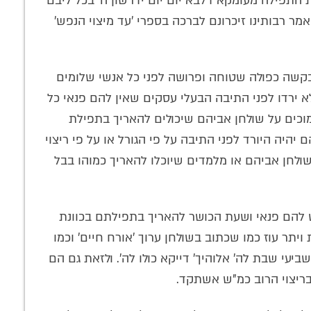
התפילה מעומקא דלבא יום יום ידרשון ה' בכל ליבם
ר רבותינו זיכרונם לברכה בספרי 'עד מיצוי הנפש'
ובקשה כפולה שטוחה ופרושה לפני כל אנשי שלומים
א ירדו לפני התיבה הבעלי עסקים שאין להם פנאי כל
וכים על שולחן אביהם שיכולים להאריך בתפילת
יה היורד לפני התיבה על פי הגורל או על פי ריצוי
 שולחן אביהם או מלמדים שיוכלו להאריך כמוהו בבל
 להם פנאי ושעת הכושר להאריך בתפילתם בכוונת
יתר עוז כמו שכתוב בשולחן ערוך 'אורח חיים' וכמו
יעי שבת לה' אלוהיך' דייקא כולו לה'. ולזאת גם הם
 בריצוי הרוב כמ"ש אשתקד.