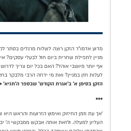
מדוע אדמו"ר הזקן רוצה לשלוח מרגלים בסתר לקה
מעניין: למה המתין
משא מאלף: מה ניתן
'להכין
מניין לתפילת שחרית ביום חול לבעלי עסקים? 
הרבי בחלוקת
לעשות כשקשה
מתפל
אף יותר מיושבי אוהל? האם בכל יום צריך לדרוש
קונטרס 'עץ החיים'?
להתרכז בתפילה?
התוו
לעלות חזן במניין? ואת מי ידחה הרבי מלבקר בח
הזקן בסימן א' ב'אגרת הקודש' שבספר ה'תניא'
•
•••
'אך עת וזמן החיזוק ואימוץ הזרועות והראש הי
העליון למעלה. ולזאת אותה אבקש ממבקשי ה' יבינו 