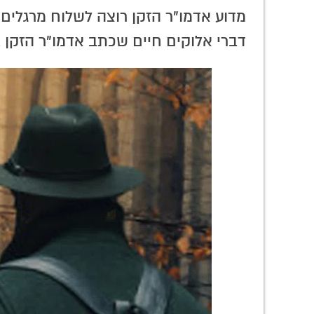
רה
הרגע שהנשמה מבקשת לנשום.. • טור
מדוע אדמו"ר הזקן רוצה לשלוח מרגלים
 של חב"ד
מיוחד
דברי אלוקים חיים שכתב אדמו"ר הזקן ב
התפילה בעיתונות
גלרייה נוסטלגית:
כדי 
החב"דית: ראיון
חסידי חב"ד במחנות
חרדי
מאלף בעיתונות
הפליטים
להתפל
החב"דית
המג