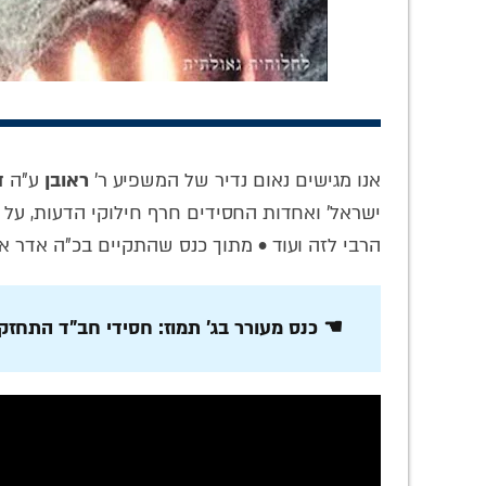
אנו מגישים נאום נדיר של המשפיע ר'
ראובן
ע"ה
ד
ישראל' ואחדות החסידים חרף חילוקי הדעות, על
תמונת היום:
נחשף: הרב עובדיה
הרבי
הרבי לזה ועוד • מתוך כנס שהתקיים בכ"ה אדר א
המשפיע הרב סגל
יוסף במכתב כאוב
דוו
ממגדל העמק בראיון
על גיוס בחור שטס
להרעי
לתוכנית הוידאו של
לרבי לצה"ל
חב"ד
☚ כנס מעורר בג' תמוז: חסידי חב"ד התחזקו 