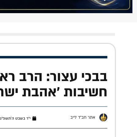
בבכי עצור: הרב ראוב
חשיבות 'אהבת ישר
אתר חב"ד לייב
י״ד בשבט ה׳תשפ״ג (פברו