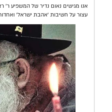
ילה לאש? התוועדות
הגה"ח הרב לבקיבקר: אין
אנו מגישים נאום נדיר של המשפיע ר' ראו
דה פנימית' עם הרב
צריך לעבוד
 צפו
עצור על חשיבות 'אהבת ישראל' ואחדות