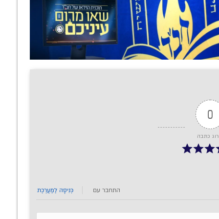
0
רוג כתבה
התחבר עם
כְּנִיסָה לַמַעֲרֶכֶת