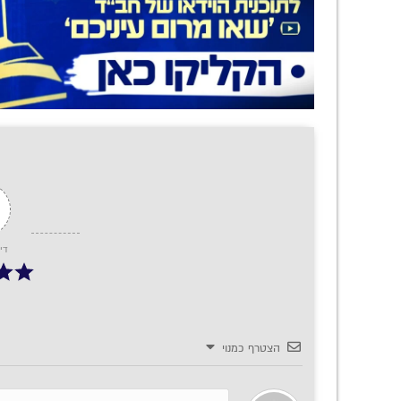
די
הצטרף כמנוי