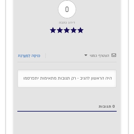
0
דירוג כתבה
הצטרף כמנוי
כְּנִיסָה לַמַעֲרֶכֶת
0
תגובות