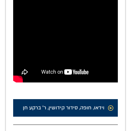
וידאו
,
חופה
,
סידור קידושין
,
ר' ברקע חן