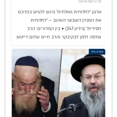
2 דקות קריאה
ארגון 'לחלוחית גאולתית' נרגש להגיש בפניכם
את המגזין השבועי האהוב – 'לחלוחית
חסידית' (גיליון 247) • בין המדורים: הרב
שלמה זלמן לבקיבקר והרב חיים שלום דייטש
טוביה בלוי