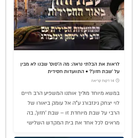
לראות את הבלתי נראה: מה ה'סוס' שבנו לא מבין
על 'שבת חזון'? • התוועדות חסידית
14 דקות קריאה
במשא מיוחד מוליך אותנו המשפיע הרב חיים
לוי יצחק גינזבורג ע"ה אל עומק ביאורו של
הרבי על שבת מיוחדת זו – שבת 'חזון', בה
מראים לכל אחד את בית המקדש השלישי