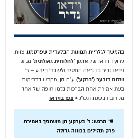
בהמשך לגלריית תמונות הבלעדית שפרסמנו
, צוות
ערוץ הוידאו של
ארגון 'לחלוחית גאולתית'
מגיש
וידאו נדיר בו נראה החסיד ה'עובד' הידוע – ר'
שלום דובער ('ברקע')
ע"ה
חן
, מקדש בדביקות
בעת אמירת אחת הברכות בזמן חופה של אחד
מקרוביו בשנת תש"נ •
צפו בוידאו
☚ מרגש: ר' בערקע חן משתפך באמירת
פרק תהילים בכוונה גדולה