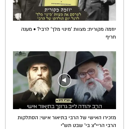
יוזמה מקורית: מצוות 'מינוי מלך' לרבי? • מענה
חריף
מזכירו האישי של הרבי בתיאור אישי: הסתלקות
הרבי הריי"צ בי' שבט תש"י