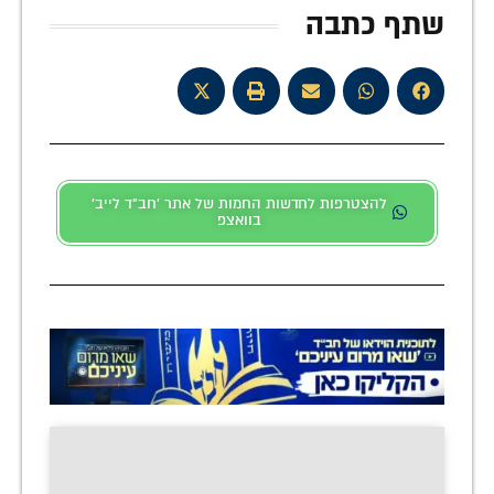
שתף כתבה
להצטרפות לחדשות החמות של אתר 'חב"ד לייב'
בוואצפ