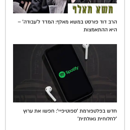
הרב דוד פורסט במשא מאלף: המדד ל'עבודה' –
היא ההתאמצות
חדש בפלטפורמת 'ספוטיפיי': חפשו את ערוץ
'לחלוחית גאולתית'