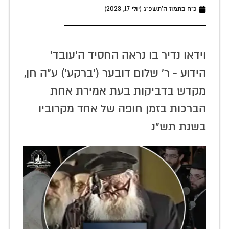
כ״ח בתמוז ה׳תשפ״ג (יולי 17, 2023)
וידאו נדיר בו נראה החסיד ה'עובד'
הידוע - ר' שלום דובער ('ברקע') ע"ה חן,
מקדש בדביקות בעת אמירת אחת
הברכות בזמן חופה של אחד מקרוביו
בשנת תש"נ