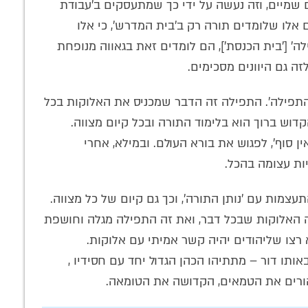
ם שמיים, וזה נעשה על ידי כך שמתעסקים ב'עבודת
 אלו שלומדים תורה רק ב'בית המדרש', כי אלו
 ['בית הכנסת'], הם לומדים זאת בגאווה מנופחת
זה גם היוונים מסכימים.
התפילה'. התפילה זה הדבר שמכניס את האלוקות בכל
דוש ברוך הוא בלימוד התורה ובכל קיום מצווה.
 סוף', לפגוש את בורא העולם. ובמילא, אחרי
ות עצומה בהכל.
מות עם 'נותן התורה', וכך גם קיום של כל מצווה.
ה האלוקות שבכל דבר, ואת זה התפילה מגלה וחושפת
א רצו שליהודים יהיה קשר אמיתי עם אלוקות.
ותו דור – מתתיהו הכהן הגדול יחד עם חסידיו ,
הורים את הטמאים, הקדושה את הטומאה.