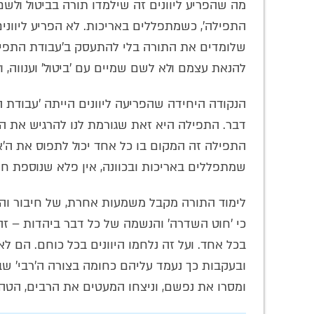
מה שהפריע ליוונים זה שילמדו תורה בביטול ולש
התפילה', כשמתפללים באריכות. לא הפריע ליוונים
שלומדים את התורה בלי להתעסק ב'עבודת התפילה'
להנאת עצמם ולא לשם שמיים עם 'ביטול' וענווה, ול
הנקודה היחידה שהפריעה ליוונים הייתה 'עבודת 
דבר. התפילה היא זאת שגורמת לנו להרגיש את הק
התפילה זה המקום בו כל אחד יכול לתפוס את ה'אין
שמתפללים באריכות ובכוונה, אין פלא שנוספת חי
לימוד התורה מקבל משמעות אחרת, של חיבור והתעצ
כי 'חוט השדרה' והנשמה של כל דבר ביהדות – ז
בכל אחד. ועל זה נלחמו היוונים בכל כוחם. הם ל
ובעקבות כך נעמד עליהם כחומה בצורה ה'רבי' שבא
ומסרו את נפשם, וניצחו המעטים את הרבים, הט