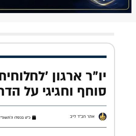
יו"ר ארגון 'לחלוחי
סוחף וחגיגי על הדר
אתר חב"ד לייב
כ״ט בכסלו ה׳תשפ״ד (דצמב