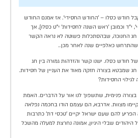
קבל חודש כסלו – 'החודש החסידי'. אז אמנם החודש
 י"ד וכמובן 'ראש השנה לחסידות' י"ט כסלו], אך
ה חג החנוכה, שבהסתכלות פשוטה לא נראה הקשר
ת שהתרחש כאלפיים שנה לאחר מכן..
 חודש כסלו. ישנו קשר והזדהות גמורה בין חג
 חג שמבטא בצורה חזקה מאוד את העניין של חסידות.
לגילוי החסידות?
בצורה פנימית, שתשפוך לנו אור על הדברים. האמת
יקיימו מצוות. אדרבא, הם עצמם הודו בחכמה נפלאה
א הפריע להם שעם ישראל יקיים 'טכסי דת' כתרבות
ל היהודים שבלי היגיון, אמונה נחרצת למעלה מהשכל