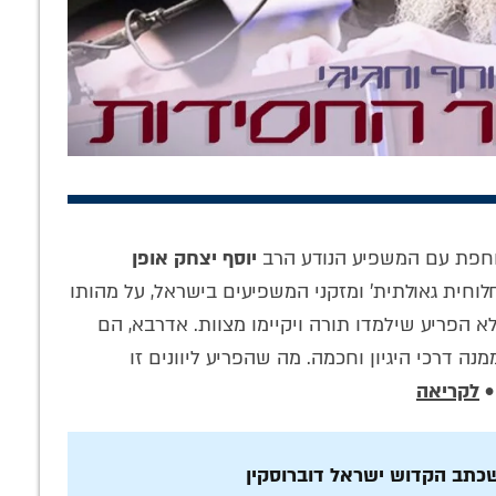
 של בית שני:
הלהיט החסידי של
'להתפלל' עם מאמר
הנביאים סירבו
השנה: מעל 5,000
קבוע, ולקשר ללימוד
ת כמו המקדש
חסידים כבר רכשו
היומי: המשא המלא
סוחפת עם המשפיע הנודע הרב
יוסף יצחק אופן
שלישי?
את סט הספרים
של הרב שלמה זרחי
לוחית גאולתית' ומזקני המשפיעים בישראל, על מהותו
שכבש את
ליובאוויטש
לא הפריע שילמדו תורה ויקיימו מצוות. אדרבא, הם
 דרכי היגיון וחכמה. מה שהפריע ליוונים זו
•
לקריאה
כתב הקדוש ישראל דוברוסקין