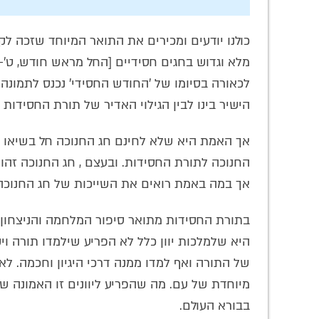
כולנו יודעים ומכירים את התואר המיוחד שזכה ל
מלא וגדוש בחגים חסידיים [החל מראש חודש, ט'-י',
לכאורה בסיומו של 'החודש החסידי' נכנס לתמונ
הישיר בינו לבין הגילוי האדיר של תורת החסידו
אך האמת היא שלא לחינם חג החנוכה חל בשיאו של
החנוכה לתורת החסידות. ובעצם , חג החנוכה זהו
אך במה באמת רואים את השייכות של חג החנוכה 
בתורת החסידות מתואר סיפור המלחמה והניצחון 
היא שלמלכות יוון כלל לא הפריע שילמדו תורה ו
של התורה ואף למדו ממנה דרכי היגיון וחכמה. ל
מיוחדת של עם. מה שהפריע ליוונים זו האמונה ש
בבורא העולם.