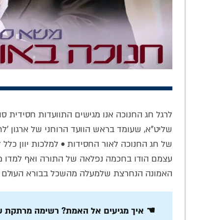
'איכה' של גאולה:
עַל אֵלֶּה אֲנִי בוֹכִיָּה:
הסוד
איך הופכים חורבן
מדריך הלכתי מעשי
מדוע 
לברכה? • טור
לדיני תשעה באב –
לבנו
לרגל חג החנוכה אנו מגישים התוועדות חסידית 
לתשעה באב
לפי מנהג חב"ד
ה
שליט"א, שעומד בראש הוועד הרוחני של ארגון 'לח
של חג החנוכה לאור החסידות • למלכות יוון כלל 
עצמם הודו בחכמה נפלאה של התורה ואף למדו ממנה
האמונה הנחרצת שלמעלה מהשכל בבורא העולם 
☚ איך מגיעים אל האמת? רשימה מרתקת ש