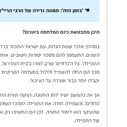
☚ 'בזמן הזה': תמונה נדירה של הרבי הריי"
היכן מתבטאת כיום המלחמה ביוונים?
במהלך אלפי שנות הגלות, עם ישראל התפזר ברחב
השנים, התעממו להם מספר יסודות חשובים. אחד
התפילה'. כל ה'גדולים' שרק למדו ב'בית המדרש',
מכך הם החלו להשפיל ולזלזל במעלתה הקריטית ש
יקבלו יותר כבוד ושררה על הציבור.
אך אז, כהמשך ישיר לחג החנוכה, הגיעה תורת ה
'גדולים', והעמידה חזרה את התפילה למרכז העולם
שהעיקר הוא לימוד התורה. לכן הם החשיבו רק א
של התפילה.