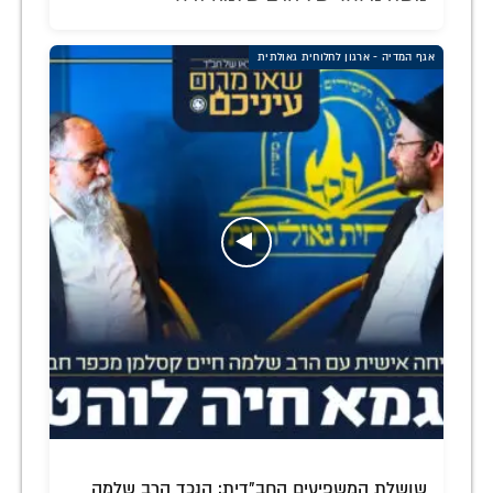
אגף המדיה - ארגון לחלוחית גאולתית
שושלת המשפיעים החב"דית: הנכד הרב שלמה