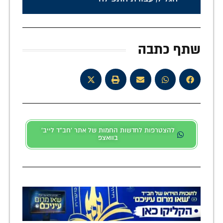
שתף כתבה
להצטרפות לחדשות החמות של אתר 'חב"ד לייב'
בוואצפ