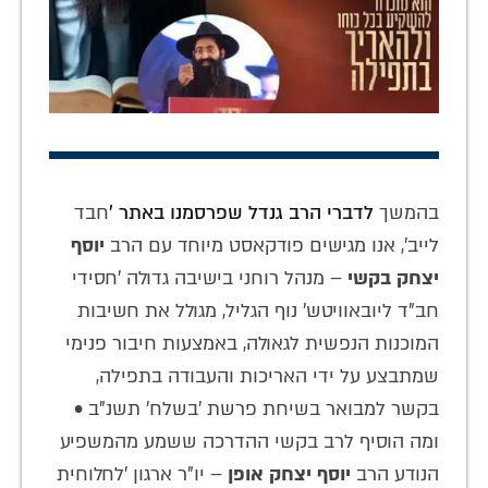
בהמשך
לדברי הרב גנדל שפרסמנו באתר '
חבד
לייב', אנו מגישים פודקאסט מיוחד עם הרב
יוסף
יצחק בקשי
– מנהל רוחני בישיבה גדולה 'חסידי
חב"ד ליובאוויטש' נוף הגליל, מגולל את חשיבות
המוכנות הנפשית לגאולה, באמצעות חיבור פנימי
שמתבצע על ידי האריכות והעבודה בתפילה,
בקשר למבואר בשיחת פרשת 'בשלח' תשנ"ב •
ומה הוסיף לרב בקשי ההדרכה ששמע מהמשפיע
הנודע הרב
יוסף יצחק אופן
– יו"ר ארגון 'לחלוחית