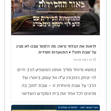
לראות את הבלתי נראה: מה ה'סוס' שבנו לא מבין
על 'שבת חזון'? • התוועדות חסידית
14 דקות קריאה
במשא מיוחד מוליך אותנו המשפיע הרב חיים
לוי יצחק גינזבורג ע"ה אל עומק ביאורו של
הרבי על שבת מיוחדת זו – שבת 'חזון', בה
מראים לכל אחד את בית המקדש השלישי
אגף הוצאה לאור - לחלוחית גאולתית