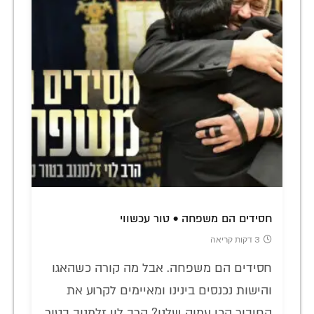
חסידים הם משפחה • טור עכשווי
3 דקות קריאה
חסידים הם משפחה. אבל מה קורה כשהאגו
והישות נכנסים בינינו ומאיימים לקרוע את
החיבור הכי עמוק שלנו? הרב לוי זלמנוב בטור