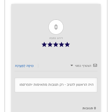
0
דירוג כתבה
הצטרף כמנוי
כְּנִיסָה לַמַעֲרֶכֶת
0
תגובות