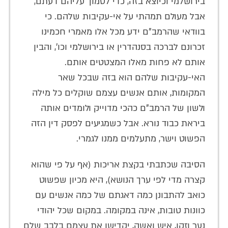
בירושלמי וכיוצא בזה, כדי לסמוך עליהם דעתם,
אבל מעולם תמהתי על אי-עקיבות שלהם. כי
בוודאי שהרמב"ם ידע מכל אלו מאמרי חכמינו
זכרונם לברכה בסנהדרין או בירושלמי וכו', והבין
אותם לא פחות מאלו המצטטים אותם.
האי-עקיבות שלהם הוא בזה שבכל שאר
המקומות, אותם אנשים עצמם שוקלים כל מילה
ולשון של הרמב"ם כהכי מדוייק ולומדים אותה
ביראת כבוד נורא. אבל כשמגיעים לפסק דין הזה
הפשוט וישר, מתעלמים ממנו לגמרי.
הסיבה שכתבתי בקצת אריכות (אף על פי שהוא
קצרה מדי לפי ערך הנושא), היא מכיון שפשוט
כואב להתבונן כמה דאגתם של כמה אנשים עם
כוונות טובות, אינה במקומה. במקום שכל יהודי
נער וזקן, איש ואשה, יקדישו את עצמם בלבב שלם