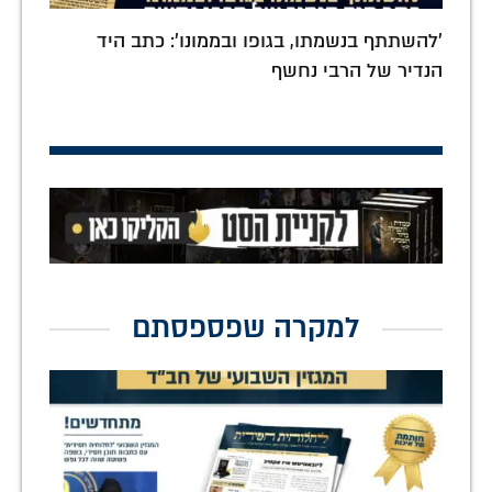
'להשתתף בנשמתו, בגופו ובממונו': כתב היד
הנדיר של הרבי נחשף
למקרה שפספסתם