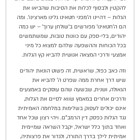
להקטין ולבסוף לכלות את הסיבות שהביאו את
הגלות – דהיינו ה'מפני חטאינו גלינו מארצינו'. ומה
הם ה'חטאינו' מפורשים ב'שולחן ערוך' – יש כמה
יהודים, בלי-ספק עם כוונות טובות, שמשתמשים
בכל הכוחות וההשפעה שלהם למצוא כל מיני
אמצעי ודרכי המצאה אנושית להביא קץ הגלות.
וזה כאב כפול, שראשית, זה פשוט הונאת יהודים
שיש דרך אחרת ממה שפרט ה' להביא את
הגאולה, ושנית, שבשעה שהם עוסקים באמצעים
ודרכים אחרים במאמץ שווא לסיים את הגלות,
אינם יכולים לעסוק בשלימות במלחמה האמיתית
נגד הגלות כפסק דין הרמב"ם. ויהי רצון שכל אחד
ואחד בתוך כלל ישראל, יקבל השראה שמיימית
אמיתית לילך בדרך התורה, ולגדור את פרצותיה,