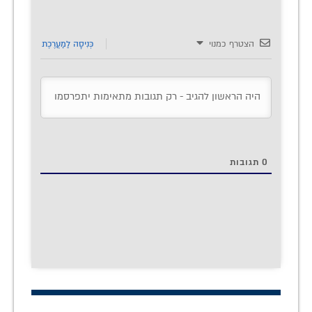
הצטרף כמנוי
כְּנִיסָה לַמַעֲרֶכֶת
0
תגובות