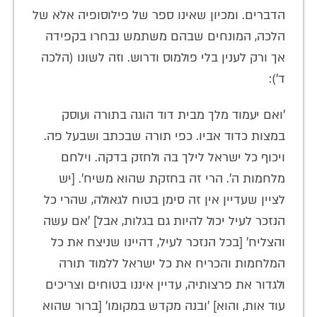
הדברים. ומכיון שאינו ספר של פילוסופיה אלא של
הלכה, המונחים שבהם משתמש נבחרו בקפידה
אך ורק לענין בלי פולמוס ודרוש. וזה לשונו (הלכה
ד'):
'ואם יעמוד מלך מבית דוד הוגה בתורה ועוסק
במצות כדוד אביו. כפי תורה שבכתב ושבעל פה.
ויכוף כל ישראל לילך בה ולחזק בדקה. וילחם
מלחמות ה'. הרי זה בחזקת שהוא משיח'. [יש
לציין שעדיין אין זה סימן בטוח לגאולה, שהרי כל
הנזכר לעיל יכול להיות גם בגלות, אבל] 'אם עשה
והצליח' [בכל הנזכר לעיל, דהיינו שניצח את כל
המלחמות והכריח את כל ישראל ללמוד תורה
ולגדור את פרצותיה, עדיין איננו בטוחים וצריכים
עוד אות, והוא] 'ובנה מקדש במקומו' [ברור שהוא