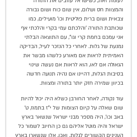
לעומת זאת, כשישראל עוזבים את התורה
והמצוות חס ושלום, אין שום כוח ושום גבורה
צבאית ושום ברית פוליטית וכו' מועילים, כמו
שכותבת התורה 'והלכתם עמי בקרי והלכתי אף
אני עמכם בחמת קרי וגו", עם התוצאה הבלתי
נמנעת של גלות. לאחרי כל הנזכר לעיל, הבדיקה
האמיתית לראות אם מאורע כלשהו מבשר את
הגאולה אם לאו, הוא לראות אם נעשה שינוי
בסיבות הגלות, דהיינו אם נהיה תנועה חדשה
בכיוון שמירה חזק יותר בתורה ומצוות.
עוד נקודה, לאחר החורבן כשלא היה יכול להיות
שום שאלה על קיום הצומות של י"ז בתמוז, ט'
באב וכו', היה מספר מבני ישראל שנשאר בארץ
ישראל והיה מוטל אליהם גם כן החיוב לשמור כל
הענינים הקשורים לגלות. ואכן, אלו שנשארו בארץ