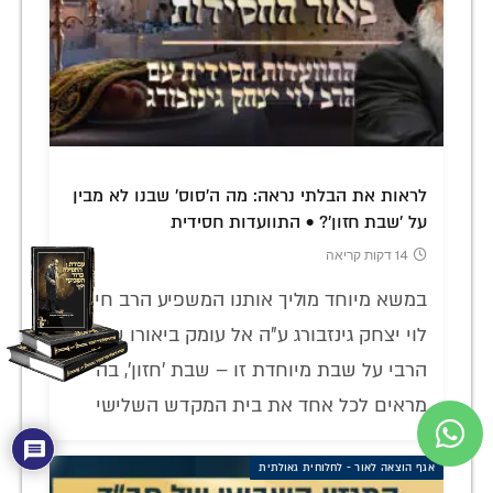
לראות את הבלתי נראה: מה ה'סוס' שבנו לא מבין
על 'שבת חזון'? • התוועדות חסידית
14 דקות קריאה
במשא מיוחד מוליך אותנו המשפיע הרב חיים
לוי יצחק גינזבורג ע"ה אל עומק ביאורו של
הרבי על שבת מיוחדת זו – שבת 'חזון', בה
מראים לכל אחד את בית המקדש השלישי
אגף הוצאה לאור - לחלוחית גאולתית