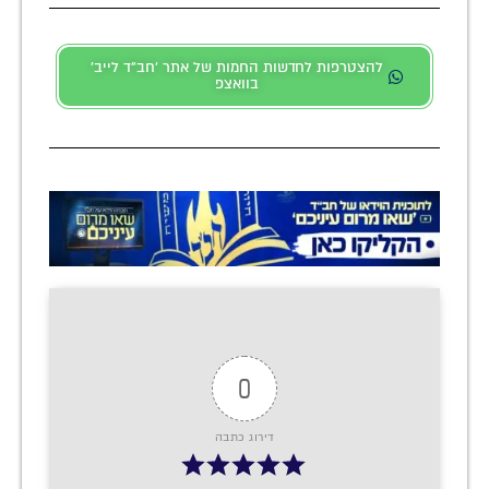
להצטרפות לחדשות החמות של אתר 'חב"ד לייב'
בוואצפ
0
דירוג כתבה