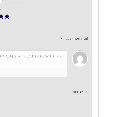
די
הצטרף כמנוי
0
תגובות