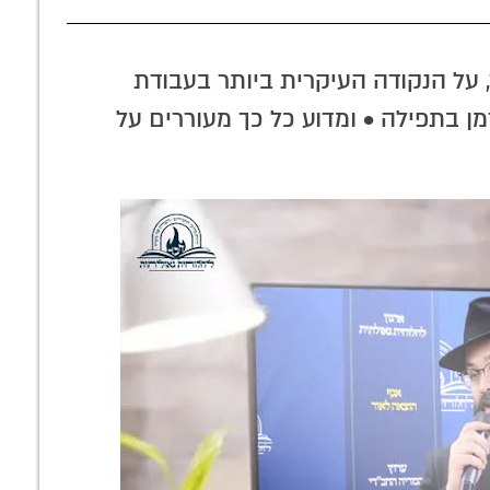
ר'
הלכה למעשה: דיני ומנהגי תשעה באב
שחל במוצאי שבת
 על הנקודה העיקרית ביותר בעבודת
ן בתפילה • ומדוע כל כך מעוררים על
זע מכך שאין
למה חסידים אומרים
לחיזוק ההתקשרות:
וי 'עצמות':
'לחיים'? הרב משה
סיפורים מיוחדים על
ה המהפכנית
ארנשטיין במסר
הרבי
רבי במאמר
מיוחד
תה תצווה'