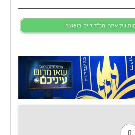
 של אתר 'חב"ד לייב' בוואצפ
0