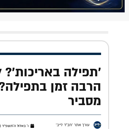
'תפילה באריכות'? 
הרבה זמן בתפילה? 
מסביר
עורך אתר 'חב"ד לייב'
ו׳ באלול ה׳תשפ״ד (ספטמ