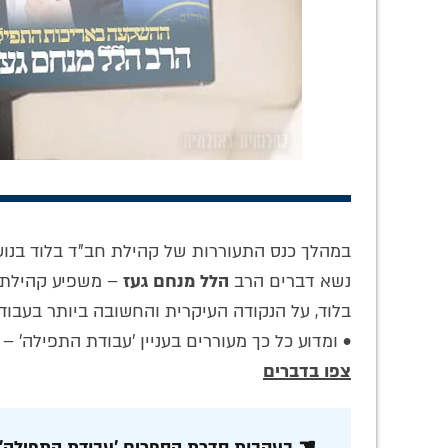
אלפים נהנים
'החיינו א-ל': מה
הדרך 
מ'לחלוחית', אלפים
עומד מאחורי שיר
המק
מחכים לה –
הגאולה המסתורי
פנ
במהלך כנס התעוררות של קהילת חב"ד בלוד בנוש
והשותפות שלך
ונבואת הרבי
'לחלו
נשא דברים הרב
הלל מנחם געז
– משפיע קהילת ח
תחולל מהפכה!
הריי"צ?
בלוד, על הנקודה העיקרית והחשובה ביותר בעבוד
• ומדוע כל כך מעוררים בעניין 'עבודת התפילה' 
צפו בדברים