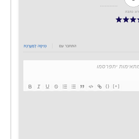
רוג כתבה
התחבר עם
כְּנִיסָה לַמַעֲרֶכֶת
{}
[+]