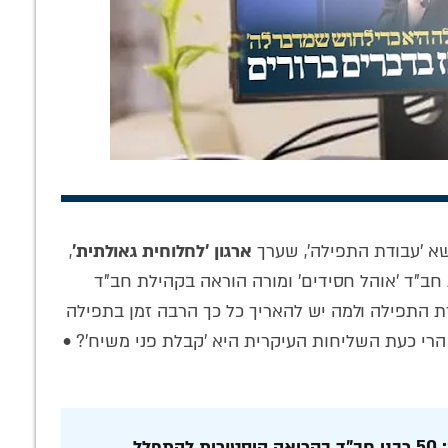
לבנות את בית
'איכה' של גאולה:
עַל אֵלֶּה אֲנִי בוֹכִיָּה:
דש: הציצו
איך הופכים חורבן
מדריך הלכתי מעשי
ימה לגיליון
לברכה? • טור
לדיני תשעה באב –
א 'עבודת התפילה', שערך
ארגון 'לחלוחית גאולתית'
,
חית חסידית' •
לתשעה באב
לפי מנהג חב"ד
ב"ד 'אוהל חסידים' ומורה הוראה בקהילת חב"ד
להורדה
ת התפילה ולמה יש להאריך כל כך הרבה זמן בתפילה
– הרי כעת השליחות העיקרית היא 'קבלת פני משיח'? •
☚ בעקבות סדרת הספרים 'עבודת התפילה': 50 רבני חב"ד בקריאה היסטורית להתפלל