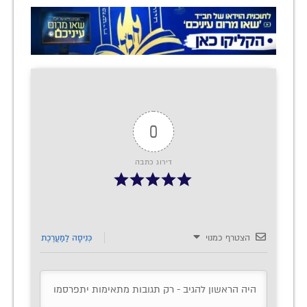
0
דירוג כתבה
הצטרף כמנוי
כְּנִיסָה לַמַעֲרֶכֶת