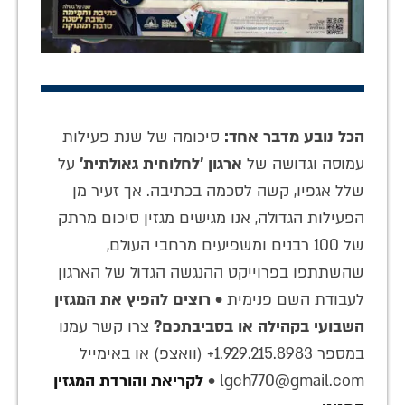
הכל נובע מדבר אחד:
סיכומה של שנת פעילות
עמוסה וגדושה של
ארגון 'לחלוחית גאולתית'
על
שלל אגפיו, קשה לסכמה בכתיבה. אך זעיר מן
הפעילות הגדולה, אנו מגישים מגזין סיכום מרתק
של 100 רבנים ומשפיעים מרחבי העולם,
שהשתתפו בפרוייקט ההנגשה הגדול של הארגון
לעבודת השם פנימית •
רוצים להפיץ את המגזין
השבועי בקהילה או בסביבתכם?
צרו קשר עמנו
במספר 1.929.215.8983+ (וואצפ) או באימייל
lgch770@gmail.com •
לקריאת והורדת המגזין