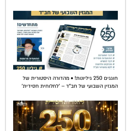
חוגגים 250 גיליונות! • מהדורה היסטורית של
המגזין השבועי של חב"ד – 'לחלוחית חסידית'