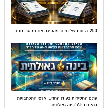
250 גליונות של חיים. מהפיכה אחת • טור חגיגי
עולם החסידות בעידן החדש: אלפי התכתבויות
במיזם ה-AI 'בינה גאולתית'