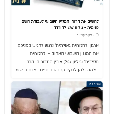
להשיב את הרוח: המגזין השבועי לעבודת השם
פנימית • גיליון 247 להורדה
2 דקות קריאה
ארגון 'לחלוחית גאולתית' נרגש להגיש בפניכם
את המגזין השבועי האהוב – 'לחלוחית
חסידית' (גיליון 247) • בין המדורים: הרב
שלמה זלמן לבקיבקר והרב חיים שלום דייטש
טוביה בלוי