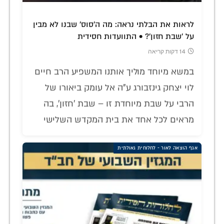
לראות את הבלתי נראה: מה ה'סוס' שבנו לא מבין
על 'שבת חזון'? • התוועדות חסידית
14 דקות קריאה
במשא מיוחד מוליך אותנו המשפיע הרב חיים
לוי יצחק גינזבורג ע"ה אל עומק ביאורו של
הרבי על שבת מיוחדת זו – שבת 'חזון', בה
מראים לכל אחד את בית המקדש השלישי
אגף הוצאה לאור - לחלוחית גאולתית