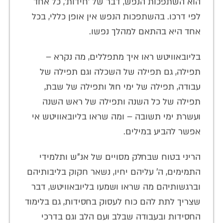
הוא השתפכות הנפש, דבר של 'חידות', כל אחד
לפי דרכו. בהשתפכות הנפש אין אופן כללי, בכל
אחד היא בהתאם למהלך נפשו.
בליובאוויטש ראו איך מתפללים, מה נקרא –
תפילה, גם תפילה של השכלה וגם תפילה של
עבודה, תפילה של ימי חול ותפילה של שבת,
תפילה של כל השנה ותפילה של ראש השנה
ועשרת ימי תשובה – ומה שראו בליובאוויטש אי
אפשר להביע במילים.
הריני בטוח שבחלק מסויים של אנ"ש ותלמידי
התמימים, ה' עליהם יחיו, נשאר חקוק בליבותיהם
וברגשותיהם מה שראו ושמעו בליובאוויטש, דבר
שצריך לתת להם כוח לעסוק בחסידות, גם בלימוד
החסידות ובעבודה שבלב ועם הלב וגם בדרכי