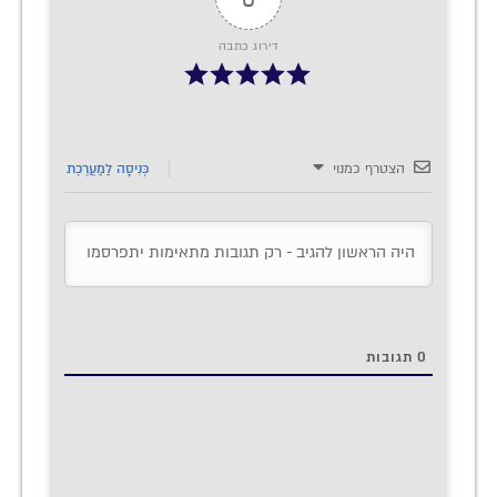
דירוג כתבה
הצטרף כמנוי
כְּנִיסָה לַמַעֲרֶכֶת
0
תגובות