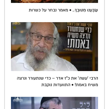
שַׂבְּעֵנוּ מִטּוּבֶךָ.. • מאמר נבחר על כשרות
הרבי 'עשה' את כ"ז אדר – כדי שנתעורר ונרצה
משיח באמת! • התוועדות נוקבת