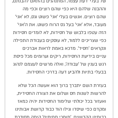
של בעלי 'דעת עצמו', המתנהגים בהתאם להבנתם,
וההבנה שלהם היא כפי שהם רוצים וכפי מה
שהם רוצים. אנשים בעלי 'אני' פשוט וגס, לא 'אני'
מעובד, אלא 'אני' בעל גס הרוח פשוט. את ה'אני'
הזה עטפו בלבוש של חסידות, לא לומדים חסידות
כפי שצריכים ללמוד, לא עוסקים בעבודת התפילה
ונקראים 'חסיד'. מדכא באמת לראות אברכים
עניים בידיעת החסידות, ריקים וערומים מכל פיסת
רגש בענין של 'עבודה', ואלה מרשים לעצמם לנהוג
בבעלי בתיות ולהביע דעה בדרכי החסידות.
בעזרת השם יתברך ברוך הוא אעשה הכל שלא
להרשות לשנות חס ושלום את הצורה החסידית,
ואעזור בכל יכולתי שלימוד החסידות יהיה כמאז
ומקדם כפי שיסדו וגילו הוד כבוד קדושת אבותינו
רבותינו הקדושים. 'תומכי תמימים' היתה מסודרת