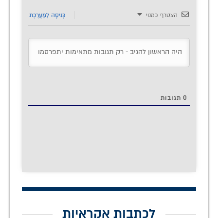
הצטרף כמנוי
כְּנִיסָה לַמַעֲרֶכֶת
0
תגובות
לכתבות אקראיות