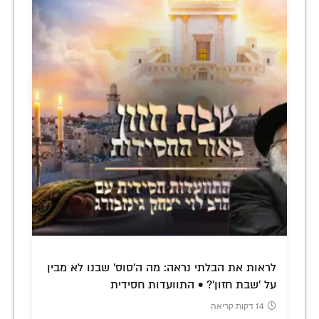
לראות את הבלתי נראה: מה ה'סוס' שבנו לא מבין
על 'שבת חזון'? • התוועדות חסידית
14 דקות קריאה