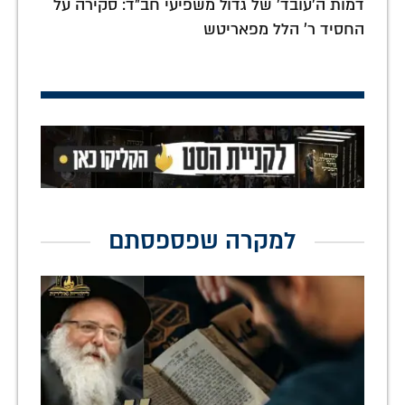
דמות ה'עובד' של גדול משפיעי חב"ד: סקירה על
החסיד ר' הלל מפאריטש
למקרה שפספסתם