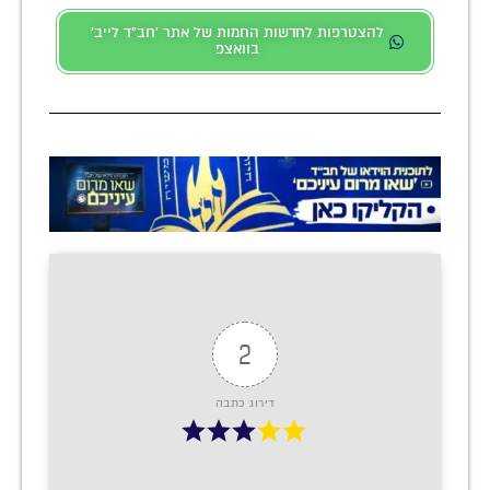
להצטרפות לחדשות החמות של אתר 'חב"ד לייב'
בוואצפ
2
דירוג כתבה