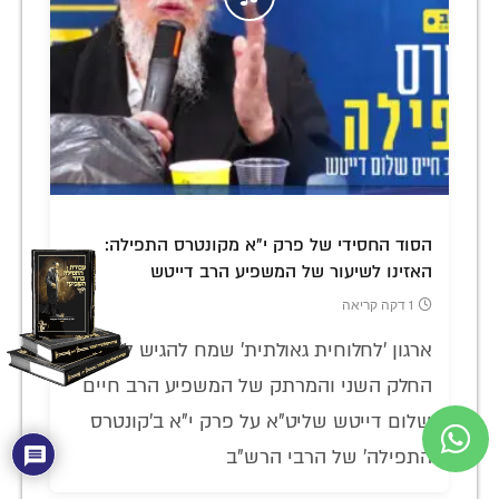
הסוד החסידי של פרק י"א מקונטרס התפילה:
האזינו לשיעור של המשפיע הרב דייטש
1 דקה קריאה
ארגון 'לחלוחית גאולתית' שמח להגיש לכם את
החלק השני והמרתק של המשפיע הרב חיים
שלום דייטש שליט"א על פרק י"א ב'קונטרס
התפילה' של הרבי הרש"ב