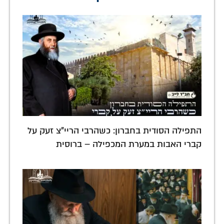
התפילה הסודית בחברון: כשהרבי הריי"צ זעק על
קברי האבות במערת המכפילה – ברוסית