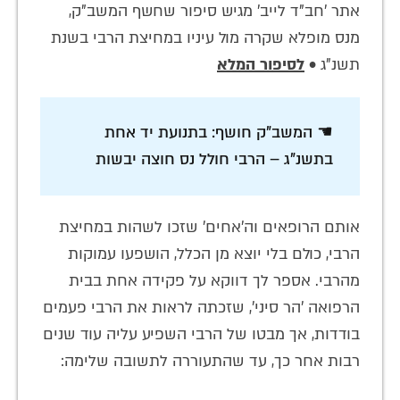
אתר 'חב"ד לייב' מגיש סיפור שחשף המשב"ק,
מנס מופלא שקרה מול עיניו במחיצת הרבי בשנת
תשנ"ג •
לסיפור המלא
☚ המשב"ק חושף: בתנועת יד אחת
בתשנ"ג – הרבי חולל נס חוצה יבשות
אותם הרופאים וה'אחים' שזכו לשהות במחיצת
הרבי, כולם בלי יוצא מן הכלל, הושפעו עמוקות
מהרבי. אספר לך דווקא על פקידה אחת בבית
הרפואה 'הר סיני', שזכתה לראות את הרבי פעמים
בודדות, אך מבטו של הרבי השפיע עליה עוד שנים
רבות אחר כך, עד שהתעוררה לתשובה שלימה: