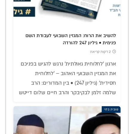
להשיב את הרוח: המגזין השבועי לעבודת השם
פנימית • גיליון 247 להורדה
2 דקות קריאה
ארגון 'לחלוחית גאולתית' נרגש להגיש בפניכם
את המגזין השבועי האהוב – 'לחלוחית
חסידית' (גיליון 247) • בין המדורים: הרב
שלמה זלמן לבקיבקר והרב חיים שלום דייטש
טוביה בלוי