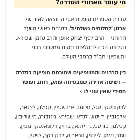
מי עומד מאחורי הסדרה?
סדרת הספרים מופקת אגף ההוצאה לאור של
ארגון 'לחלוחית גאולתית'
, בהגהת ראשי הוועד
הרוחני – הרב יוסף יצחק אופן והרב נחמן שפירא.
הסדרה זוכה להמלצות חמות מחשובי רבני
ומשפיעי חב"ד ברחבי העולם.
בין הרבנים והמשפיעים שתורתם מופיעה בסדרה
– רשימה אדירה שמבטיחה עומק, רוחב ועושר
חסידי שאין שני לו >
לבקובסקי, סגל, גולומב, ארנשטיין, קפלון, לאזאר,
אלפנביין, דייטש, לנדא, שפירא, גינזבורג, מישולובין,
קסלמן, פורסט, גרייזמאן, ברוין, וילשאנסקי, גופין,
ווגנר, נאמן, לייבמן, גוראריה, לבקיבקר, לויטין,