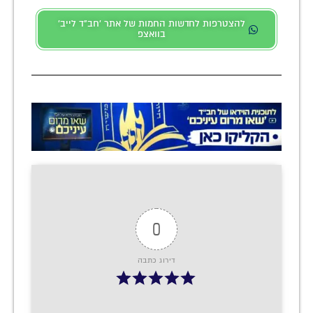
להצטרפות לחדשות החמות של אתר 'חב"ד לייב'
בוואצפ
0
דירוג כתבה