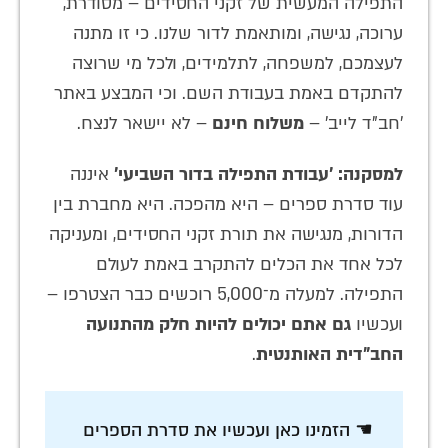
התפילה המעשית של זקני החסידים – מסודרת,
ערוכה, נגישה, ומותאמת לדור שלנו. כי זו מתנה
לעצמכם, למשפחה, לתלמידים, ולכל מי שרוצה
להתקדם באמת בעבודת השם. וכי המבצע באתר
'חב"ד לייב' –
משלוח חינם
– לא יישאר לנצח.
למסקנה:
'עבודת התפילה בדור השביעי'
איננה
עוד סדרת ספרים – היא מהפכה. היא מחברת בין
הדורות, מנגישה את תורת זקני החסידים, ומעניקה
לכל אחד את הכלים להתקרב באמת לעולם
התפילה. למעלה מ־5,000 רוכשים כבר הצטרפו –
ועכשיו
גם אתם יכולים להיות חלק מהתנועה
החב"דית האותנטית
.
☚ הזמינו כאן ועכשיו את סדרת הספרים