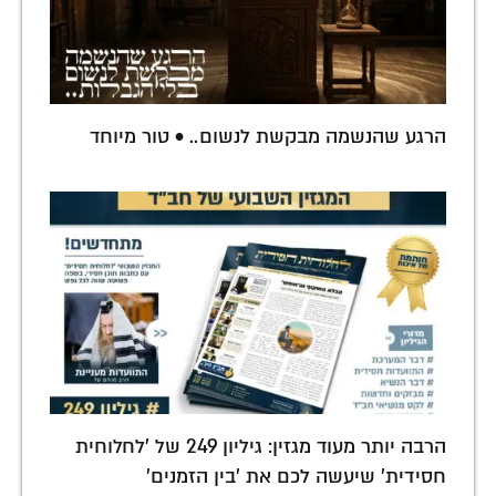
הרגע שהנשמה מבקשת לנשום.. • טור מיוחד
הרבה יותר מעוד מגזין: גיליון 249 של 'לחלוחית
חסידית' שיעשה לכם את 'בין הזמנים'