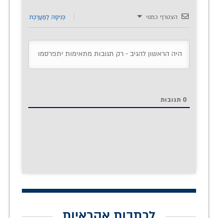
הצטרף כמנוי
כְּנִיסָה לַמַעֲרֶכֶת
0
תגובות
לכתבות אקראיות