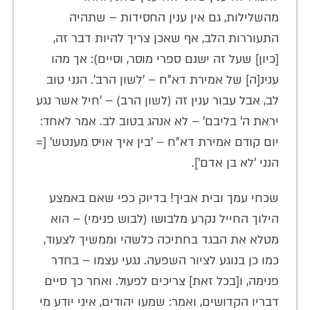
מהשלילות, גם אין ענין החסידות – שתהיה
התעוררות הלב, אף שאכן צריך להיות דבר זה,
[כיון] שעל זה ישנם ספרי מוסר, וסיים): אך מהו
ענינ[ה] של אמירת דא"ח – 'לשון הרב'. הנני טוב
לב, אבל עבור ענין זה (לשון הרב) – 'חיל אשר נגע
יראת ה' בליבם' – לא אנהג בטוב לב. אמר לאחד:
יום קודם אמירת דא"ח – 'בין איך אויס מענטש' [=
הנני 'לא בן אדם'].
שכחי עמך ובית אביך! בדיוק כפי שאם באמצע
הילוך החייל נקרע מלבושו (לבוש פנימי) – הוא
מטלא את הבגד בחתיכה כלשהי וממשיך לצעוד,
כמו כן בנוגע לציור השפעה. נגעי עצמו – בחדר
פנימה, ו[בכל זאת] צריכים לפעול. ואחר כך סיים
דבריו הקדושים, ואמר: שמעו יהודים, איני יודע מי