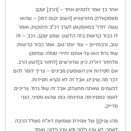
אחר כך אמר לתמים אחד – [הרב] יעקב
מאַסקאליק מזוראָוויץ [השם יקום דמו] – שהוא
עשה 'חדר' במאסקווע לערך רכ"ב תינוקות, ואמר
לו כבוד קדושת בזה הלשון: שמע יעקב, רכב – זה
טוב, ורבותיים – עוד יותר טוב. אמר כבוד קדשות:
עוול גדול הוא על אותם יחידי סגולה שפסקו
מלחזור דא"ח, כיון שדורשים [לחזור ב]לשון הרב.
אם חסידות אין השומעין מבינים – צריך לומר להם
דבר מה שיבינו, אבל זה לא נקרא חסידות.
לפעמים שאתה מתעלם, אבל זה עוול גדול. צריכים
לאמר כמסירתה ונתינתה כמו שהוא מסיני. הנני
מדייק.
מהו ענינ[ן] של אמירת ושמיעת דא"ח (ושלל הרבה
לאמר: לא ענין פלוני ולא ענין פלוני, ואחד