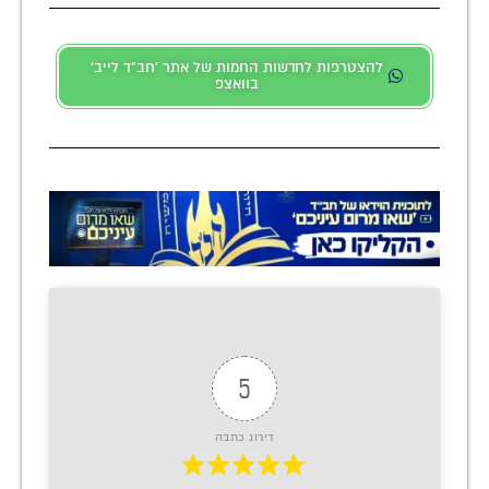
להצטרפות לחדשות החמות של אתר 'חב"ד לייב'
בוואצפ
5
דירוג כתבה