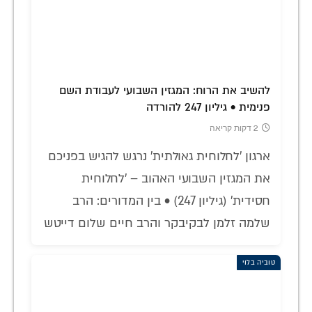
להשיב את הרוח: המגזין השבועי לעבודת השם
פנימית • גיליון 247 להורדה
2 דקות קריאה
ארגון 'לחלוחית גאולתית' נרגש להגיש בפניכם
את המגזין השבועי האהוב – 'לחלוחית
חסידית' (גיליון 247) • בין המדורים: הרב
שלמה זלמן לבקיבקר והרב חיים שלום דייטש
טוביה בלוי