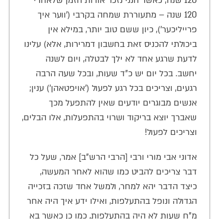
120 שנה; כאשר הנני נזכר אודות הזמן שלאחרי
120 שנה – מתעוררת שמחה בקרבי ('ווער איך
פרייליכער'), כיון ששם טוב יותר, במילא אין
ביכולתי להכניס זאת בחשבון דמרירות, אלא) עלינו
לדעת שרגע אחד לא ילך לבטלה, ויום לשנה
יחשב. בכל יום יש כ"ד שעות, ובכל שעה הרבה
רגעים, וצריכים בכל רגע לפעול ('אויפטאהן') ענין;
אנשים מבוגרים יודעים שאין להתפעל מכך
שאברך יוצא בריקוד ושרוי בהתפעלות, אלו הבלים,
וצריכים לפעול!
אדוני אבי מורי ורבי [הרבי הרש"ב] אמר, שעל כל
דבר צריכים להביט כמו שהוא לאחר המעשה,
כיצד הדבר יהא למחר, ולמשל אחד שזכה בזכייה
הגדולה ונופל בהתעלפות, ואילו ידע איך היה אחר
מ"ח שעות לא היה בהתעלפות, כמו כן כאשר בא