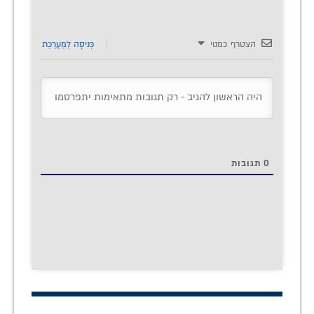
הצטרף כמנוי
כְּנִיסָה לַמַעֲרֶכֶת
0
תגובות