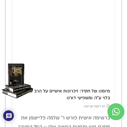
מיומנו של חסיד: זיכרונות אישיים על הרב טוביה
בלוי ע"ה ומשפיעי דורנו
10 דקות קריאה
ברשימה אישית פורש ר' שלמה פליישמן את
מסכת חייו ותחנות החינוך שלו – החל המעבר