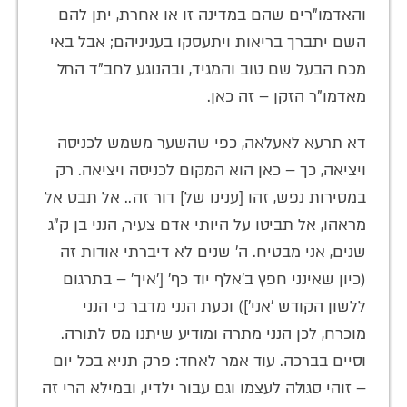
והאדמו"רים שהם במדינה זו או אחרת, יתן להם
השם יתברך בריאות ויתעסקו בעניניהם; אבל באי
מכח הבעל שם טוב והמגיד, ובהנוגע לחב"ד החל
מאדמו"ר הזקן – זה כאן.
דא תרעא לאעלאה, כפי שהשער משמש לכניסה
ויציאה, כך – כאן הוא המקום לכניסה ויציאה. רק
במסירות נפש, זהו [ענינו של] דור זה.. אל תבט אל
מראהו, אל תביטו על היותי אדם צעיר, הנני בן ק"ג
שנים, אני מבטיח. ה' שנים לא דיברתי אודות זה
(כיון שאינני חפץ ב'אלף יוד כף' ['איך' – בתרגום
ללשון הקודש 'אני']) וכעת הנני מדבר כי הנני
מוכרח, לכן הנני מתרה ומודיע שיתנו מס לתורה.
וסיים בברכה. עוד אמר לאחד: פרק תניא בכל יום
– זוהי סגולה לעצמו וגם עבור ילדיו, ובמילא הרי זה