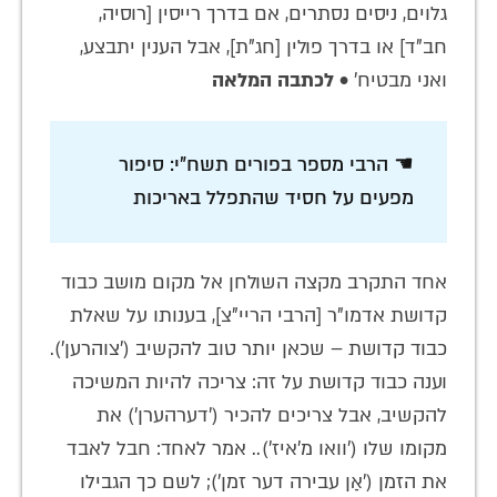
גלוים, ניסים נסתרים, אם בדרך רייסין [רוסיה,
חב"ד] או בדרך פולין [חג"ת], אבל הענין יתבצע,
ואני מבטיח' •
לכתבה המלאה
☚ הרבי מספר בפורים תשח"י: סיפור
מפעים על חסיד שהתפלל באריכות
אחד התקרב מקצה השולחן אל מקום מושב כבוד
קדושת אדמו"ר [הרבי הריי"צ], בענותו על שאלת
כבוד קדושת – שכאן יותר טוב להקשיב ('צוהרען').
וענה כבוד קדושת על זה: צריכה להיות המשיכה
להקשיב, אבל צריכים להכיר ('דערהערן') את
מקומו שלו ('וואו מ'איז').. אמר לאחד: חבל לאבד
את הזמן ('אַן עבירה דער זמן'); לשם כך הגבילו