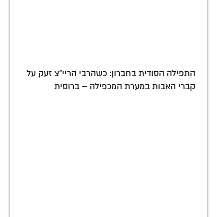
התפילה הסודית בחברון: כשהרבי הריי"צ זעק על
קברי האבות במערת המכפילה – ברוסית