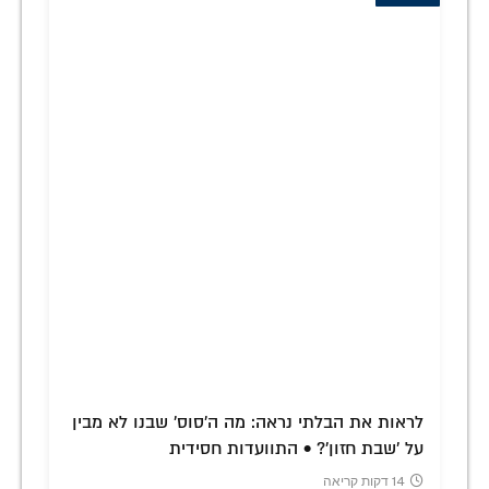
לראות את הבלתי נראה: מה ה'סוס' שבנו לא מבין
על 'שבת חזון'? • התוועדות חסידית
14 דקות קריאה