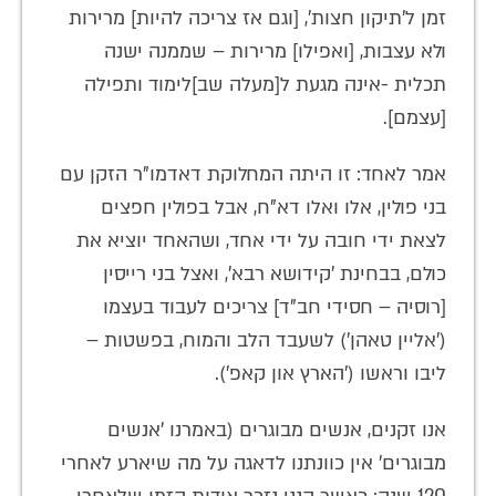
זמן ל'תיקון חצות', [וגם אז צריכה להיות] מרירות
ולא עצבות, [ואפילו] מרירות – שממנה ישנה
תכלית -אינה מגעת ל[מעלה שב]לימוד ותפילה
[עצמם].
אמר לאחד: זו היתה המחלוקת דאדמו"ר הזקן עם
בני פולין, אלו ואלו דא"ח, אבל בפולין חפצים
לצאת ידי חובה על ידי אחד, ושהאחד יוציא את
כולם, בבחינת 'קידושא רבא', ואצל בני רייסין
[רוסיה – חסידי חב"ד] צריכים לעבוד בעצמו
('אליין טאהן') לשעבד הלב והמוח, בפשטות –
ליבו וראשו ('הארץ און קאפ').
אנו זקנים, אנשים מבוגרים (באמרנו 'אנשים
מבוגרים' אין כוונתנו לדאגה על מה שיארע לאחרי