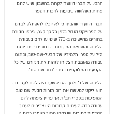
הרבי, על חברי ה'וועד' לקחת בחשבון שיש להם
פחות משלושה שבועות להכנת הספר.
חברי ה'וועד', שהבינו כי לא יוכלו להשתלט לבדם
על הפרוייקט הגדול בזמן כל כך קצר, צירפו חבורת
בחורים מהישיבה ב-‏770 שיסייעו להם בעבודת
הליקוט והשוואת המקורות. הבחורים ישבו יומם
וליל על ספרי תלמידיו של הבעל-שם-טוב, ובתום
עבודה מאומצת הצליחו לזהות את מקורם של כל
הקטעים המלוקטים בספר 'כתר שם טוב'.
הליקוט של ר’ זלמן האדיטשער היה להם לעזר רב.
הוא ליקט למעשה את רוב תורות הבעל שם טוב
המופיעות בספרי חב”ד, אך עדיין ציפתה להם
עבודה רבה. לעיתים קרובות היו צריכים לערוך
הקדמות לתורות שנלקחו מתוך מאמרי רבותינו