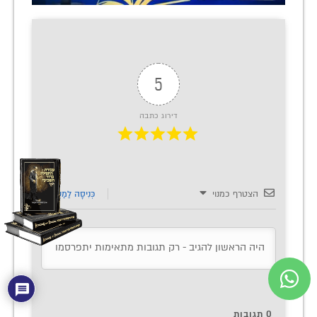
5
דירוג כתבה
הצטרף כמנוי
כְּנִיסָה לַמַעֲרֶכֶת
0
תגובות