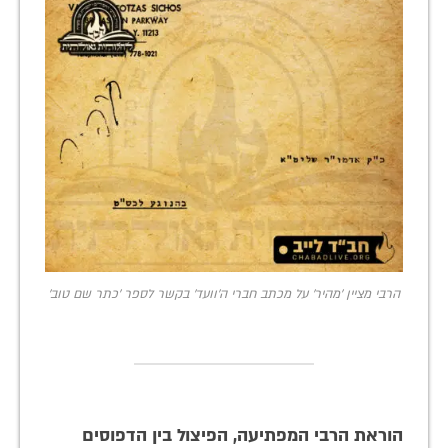
הרבי מציין 'מהיר' על מכתב חברי ה'וועד' בקשר לספר 'כתר שם טוב'
הוראת הרבי המפתיעה, הפיצול בין הדפוסים