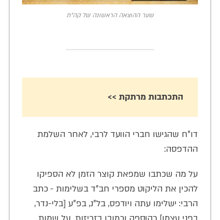
שער ההוצאה הראשונה של קה”ת
התכתבות מרתקת >>
דו”ח שהגישו חברי הוועד לרבי, לאחר השלמת
ההדפסה:
על מה שכתבו שמפאת קוצר הזמן לא הספיקו
להכין את הליקוט מספרי חב”ד בשלימות - כתב
הרבי: ישלימו עתה ויודפס, בל”נ, בפ”ע [בלי-נדר,
בפני עצמו] כהוספה וכמובן בזריזות. על שמות