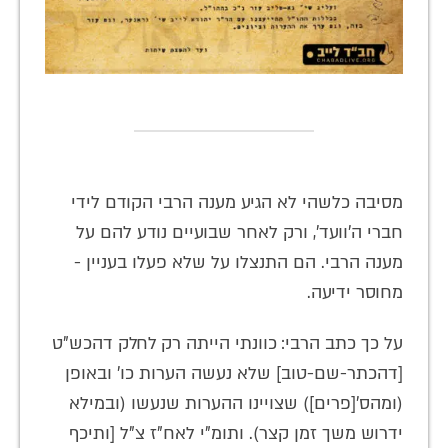
מסיבה כלשהי לא הגיע מענה הרבי הקודם לידי
חברי ה'וועד', ורק לאחר שבועיים נודע להם על
מענה הרבי. הם התנצלו על שלא פעלו בעניין -
מחוסר ידיעה.
על כך כתב הרבי: כוונתי הייתה רק לחלק דהכש”ט
[דהכתר-שם-טוב] שלא נעשה הערות כו’ ובאופן
(ומהס’[פרים]) שצויינו ההערות שנעשו (ובמילא
ידרוש משך זמן קצר). ותומ”י לאח”ז צ”ל [ותיכף