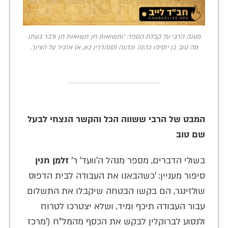
מענה הרבי על קבלת הספר: 'ותשואות חן תשואות חן ודבר בעתו
מה טוב כן יוסיפו כהנה וכהנה (סנהדרין כא, א) אזכיר על הציון'.
המבט של הרבי ששווה הכל והקשר הנצחי לבעל
שם טוב
בשולי הדברים, מספר מנהל ה'וועד' ר'
זלמן חנין
סיפור מעניין: 'כשהבאנו את העבודה לבית הדפוס
שולזינגר, הם בקשו הבטחה שיקבלו את התשלום
עבור העבודה תיכף ומיד, ושלא יצטרכו לטרוח
ולנסוע לברוקלין לבקש את הכסף מהמל”ח ('מרכז