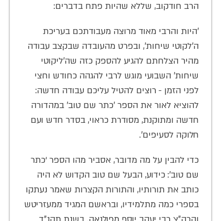
הרב חודקוב, שללא שהיות פתח בדברים:
’היות והרבי מאוד מרוצה מעבודתכם בעריכת
ה’לקוטי שיחות’, ובפרט מהעובדה שבקצב עבודה
מהיר הצלחתם להגיע להספק כזה שה'ליקוטי
שיחות' השבועי מוגש לרבי להגהה כחודש וחצי
לפני הזמן - רוצים להטיל עליכם עבודה חדשה:
להוציא לאור את הספר 'כתר שם טוב' במהדורה
חדשה ומתוקנת, מסודרת כראוי, בסדר חדש ועם
חלוקה לסעיפים’.
כדי להבין על מה מדובר, אסביר מהו הספר ‘כתר
שם טוב’: כידוע, הבעל שם טוב הקדוש לא היה
כותב את תורותיו, והתורות הקצרות שאמר נעתקו
בספרי כמה מתלמידיו, ובראשם המגיד ממעזריטש
והרה”צ רבי יעקב יוסף מפולנאה. בשנת תקנ”ד