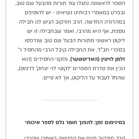
הספר לראשונה נתגלו עוד תורות מהבעל שם טוב,
ובפרט במאמרי רבותינו נשיאינו - יש להוסיפם
במהדורה החדשה. הרב חודקוב הגיש לנו חבילה
נוספת, אף היא מהרבי, ואמר שבחבילה זו יש
ליקוט ראשוני מתורות הבעל שם טוב שנדפסו
בספרי חב”ד. את החבילה קיבל הרבי מהחסיד ר’
זלמן לויטין (האדיטשער)
, מזקני החסידים (הוא
הכין את סדרת הספרים ‘לקוטי לוי יצחק’ לדפוס),
שהחל לעבוד על הליקוט, אך לא סיים.
במינימום זמן: להפוך חומר גלם לספר איכותי
הרב חודקוב סיים את הפגישה באומרו שהרבי