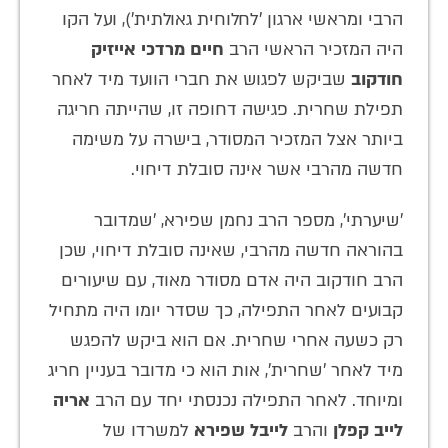
הרבי ומראשי ארגון 'לחלוחית גאולתית'), ועל הקו
היה המזכיר הראשי הרב
חיים מרדכי אייזיק
חודקוב
שביקש לפגוש את חברי הוועד מיד לאחר
תפילת שחרית. פגישה דחופה זו, שהייתה חריגה
ביותר אצל המזכיר המסודר, בישרה על משימה
חדשה מהרבי אשר אינה סובלת דיחוי.
'שיערתי', מספר הרב נחמן שפירא, 'שמדובר
בהוראה חדשה מהרבי, שאינה סובלת דיחוי, שכן
הרב חודקוב היה אדם מסודר מאוד, עם שיעורים
קבועים לאחר התפילה, כך שסדר יומו היה מתחיל
רק כשעה אחרי שחרית. אם הוא ביקש להפגש
מיד לאחר 'שחרית', אות הוא כי מדובר בעניין חריג
ומיוחד. לאחר התפילה נכנסתי יחד עם הרב
אריה
לייב קפלן
והרב
לייבל שפירא
למשרדו של