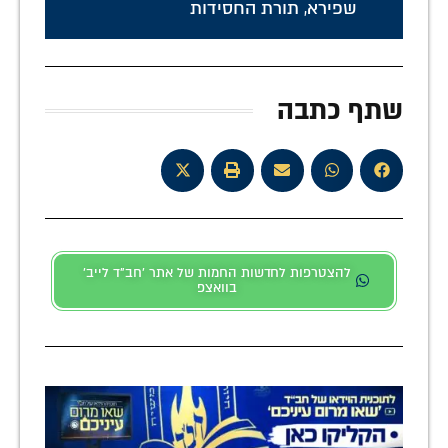
שפירא
,
תורת החסידות
שתף כתבה
להצטרפות לחדשות החמות של אתר 'חב"ד לייב'
בוואצפ