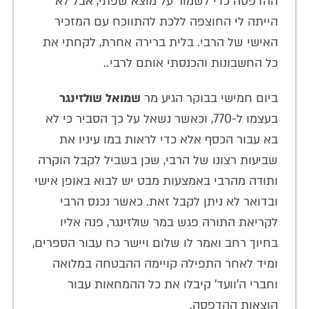
ההדפסה כדי לשמור על מוצא שפתי, אבל לא
הייתה לי החוצפה ללכת להתווכח עם המזכיר
האישי של הרבי. בלית ברירה אחרת, לקחתי את
כל החשבונות והכנסתי אותם לרבי..
ביום חמישי בבוקר הגיע מר
שמואל שולזינגר
בעצמו ל-770, וכאשר נשאל על כך הסביר כי לא
בא עבור הכסף אלא כדי לראות במו עיניו את
שביעות רצונו של הרבי, שכן בשביל לקבל הוקרה
ותודה מהרבי באמצעות מבט יש לבוא באופן אישי
ובדואר לא ניתן לקבל זאת. כאשר נכנס הרבי
לקריאת התורה פגש במר שולזינגר, פנה אליו
בחיוך רחב ואמר לו שלום ויישר כח עבור הספרים,
ומיד לאחר התפילה קויימה ההבטחה במלואה
וחברי ה'וועד' קיבלו את כל ההמחאות עבור
הוצאות ההדפסה.