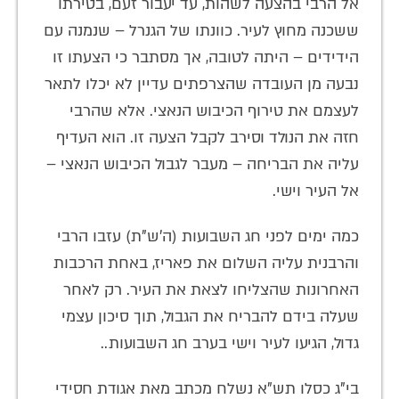
אל הרבי בהצעה לשהות, עד יעבור זעם, בטירתו
ששכנה מחוץ לעיר. כוונתו של הגנרל – שנמנה עם
הידידים – היתה לטובה, אך מסתבר כי הצעתו זו
נבעה מן העובדה שהצרפתים עדיין לא יכלו לתאר
לעצמם את טירוף הכיבוש הנאצי. אלא שהרבי
חזה את הנולד וסירב לקבל הצעה זו. הוא העדיף
עליה את הבריחה – מעבר לגבול הכיבוש הנאצי –
אל העיר וישי.
כמה ימים לפני חג השבועות (ה'ש"ת) עזבו הרבי
והרבנית עליה השלום את פאריז, באחת הרכבות
האחרונות שהצליחו לצאת את העיר. רק לאחר
שעלה בידם להבריח את הגבול, תוך סיכון עצמי
גדול, הגיעו לעיר וישי בערב חג השבועות..
בי"ג כסלו תש"א נשלח מכתב מאת אגודת חסידי