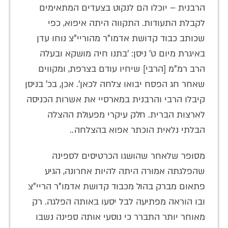
הרבנית – יוכלו הם לנקוט בצעדים המתאימים
לקבלת התעודות. התקווה היתה איפוא, כפי
שכותב כבוד קדושת אדמו"ר מהוריי"צ נוחו עדן
באיגרת מיום ט' ניסן: 'בתנו חיה מושקא ובעלה
הרב רמ"מ [הרבי] שיחיו עודם בצרפת, ומקווים
שאחר חג הפסח יבואו צלחה לכאן'. אכן, בכ' בניסן
קיבלו הרבי והרבנית במארסיי את אשרות הכניסה
לארצות הברית. חלק עיקרי מפעולת ההצלה
הבלתי נלאית הוכתר אפוא בהצלחה..
מסופר שלאחר שהושגו הכרטיסים לספינה
שהפלגתה אמורה היתה להיות אחרונה, הגיע
פתאום מברק בהול מכבוד קדושת אדמו"ר הריי"צ
ובו הוראה מפתיעה לבל יסעו באותה הפלגה. רק
מאוחר יותר התברר כי נוסעי אותה ספינה נשבו