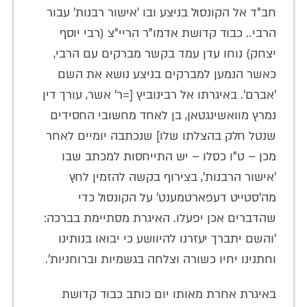
חב"ד אל הקונסול בניצע ובו 'אישור רבנות' עבור
הרבי.. כבוד קדושת אדמו"ר הריי"צ (רבי יוסף
יצחק) נוחו עדן עמד בקשר מברקים עם הרבי,
כאשר הנמען למברקים בניצע נושא את השם
'אברם'. באיגרתו אל רבינוביץ [=ר' אשר, עורך דין
נמרץ מוואשינגטאן, בן לאחד מחשובי החסידים
שנטל חלק בהצלתו שלו] שנכתבה יומיים לאחר
מכן – ט"ו כסלו – יש התייחסות למכתב שבו
'אישור הרבנות', בצירוף בקשה להזמין לחץ
מה'סטייט דעפארטמענט' על הקונסול כדי
שהדברים אכן יפעלו. האיגרת מסתיימת בברכה:
'והשם יתברך יעזרנו להיוושע כי יבואו בנותינו
וחתנינו יחיו כשורה וצלחה בגשמיות וברוחניות'.
באיגרת אחרת מאותו יום כותב כבוד קדושת