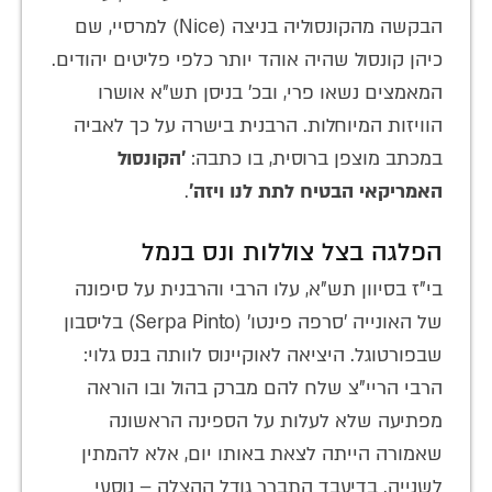
הבקשה מהקונסוליה בניצה (Nice) למרסיי, שם
כיהן קונסול שהיה אוהד יותר כלפי פליטים יהודים.
המאמצים נשאו פרי, ובכ' בניסן תש"א אושרו
הוויזות המיוחלות. הרבנית בישרה על כך לאביה
במכתב מוצפן ברוסית, בו כתבה:
'הקונסול
האמריקאי הבטיח לתת לנו ויזה'
.
הפלגה בצל צוללות ונס בנמל
בי"ז בסיוון תש"א, עלו הרבי והרבנית על סיפונה
של האונייה 'סרפה פינטו' (Serpa Pinto) בליסבון
שבפורטוגל. היציאה לאוקיינוס לוותה בנס גלוי:
הרבי הריי"צ שלח להם מברק בהול ובו הוראה
מפתיעה שלא לעלות על הספינה הראשונה
שאמורה הייתה לצאת באותו יום, אלא להמתין
לשנייה. בדיעבד התברר גודל ההצלה – נוסעי