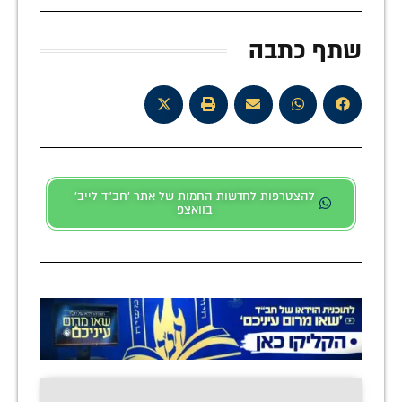
שתף כתבה
להצטרפות לחדשות החמות של אתר 'חב"ד לייב'
בוואצפ