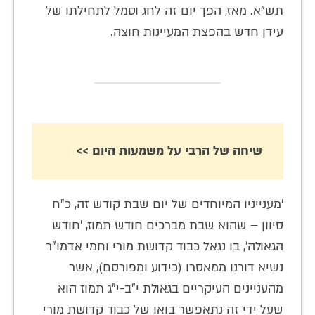
תש"א. מאז, הפך יום זה לחג וסמל לתחילתו של
עידן חדש בהפצת המעיינות חוצה.
שיחה של הרבי על משמעות היום >>
'מענייניו המיוחדים של יום שבת קודש זה, כ"ח
סיוון – שהוא שבת מברכים חודש תמוז, 'חודש
הגאולה', בו נגאל כבוד קדושת מורי וחמי אדמו"ר
נשיא דורנו ממאסרו (כידוע ומפורסם), אשר
מהעניינים העיקריים בגאולת י"ב-י"ג תמוז הוא
שעל ידי זה נתאפשר בואו של כבוד קדושת מורי