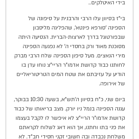
בידי האיטלקים..
בי"ז בסיוון עלו הרבי והרבנית על סיפונה של
הספינה 'סורפא פינטא', שהפליגה מליסבון
שבפורטוגל בדרך לארצות-הברית. הנסיעה היתה
מסוכנת מאוד ורק בחסדי ה' לא נפגעה הספינה
מירי הנאצים. מעל סיפון הספינה שלח הרבי מברק
לחותנו כבוד קדושת אדמו"ר הריי"צ נוחו עדן בו
הודיע על עזיבתם את שטח המים הטריטוריאליים
של אירופה.
ביום שני, כ"ח בסיוון ה'תש"א, בשעה 10:30 בבוקר,
עגנה הספינה בנמל ניו יורק. מצב בריאותו של כבוד
קדושת אדמו"ר הריי"צ לא איפשר לו לקבל בעצמו
את פני בתו וחתנו, אך הוא דאג לשלוח לקראתם
משלחת נכבדה ובה חשובי זקני חסידי חב"ד. לא