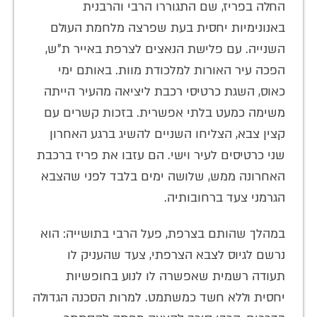
החלה בפריז, שם התגוררו הרבי והרבנית
באנונימיות יחסית בעת שפרצה מלחמת העולם
השנייה. עם פלישת הנאצים לצרפת באייר ת"ש,
הפכה עיר האורות למלכודת מוות. באותם ימי
כאוס, השגת כרטיסי רכבת ליציאה מהעיר הייתה
משימה כמעט בלתי אפשרית. בזכות קשרים עם
קצין צבא, הצליחו השניים להשיג ברגע האחרון
שני כרטיסים לעיר וישי. הם עזבו את פריז ברכבת
האחרונה ממש, שלושה ימים בלבד לפני שהצבא
הגרמני צעד ברחובותיה.
במהלך שהותם בצרפת, פעל הרבי בתושייה: הוא
נרשם לגיוס לצבא הצרפתי, צעד שהעניק לו
תעודה רשמית שאפשרה לו לנוע בחופשיות
יחסית וללא חשד כמשתמט. למרות הסכנה הגדולה