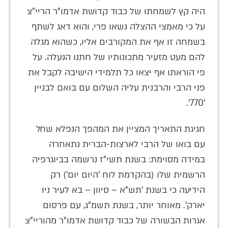
היה קץ לשמחתו של כבוד קדושת אדמו"ר הריי"צ
על כי מאמצי ההצלה נשאו פרי, והוא דאג לשתף
בשמחה זו אף את המקורבים אליו, כשהוא מגלה
להם מעט מזעיר מתכונותיו של חתנו הנעלה. על
פי הוראתו אף יצאו כל תלמידי הישיבה לקבל את
פני הרבי והרבנית עליה השלום עם בואם לבניין
'770'.
חגיגת התאריך המציין את המהפך הנפלא שחל
עם בואו של הרבי לארצות-הברית נתאחרה
במידה מסוימת: בשנת תשי"ז נרשמה בביוגרפיה
הרשמית שלו (בהקדמת לוח 'היום יום') רק
הידיעה כי בשנת 'תש"א – סיוון – בא לעיר ניו
יארק'. מאוחר יותר, בשנת תשמ"ג, עם פרסום
אגרות הבשורה של כבוד קדושת אדמו"ר מהוריי"צ