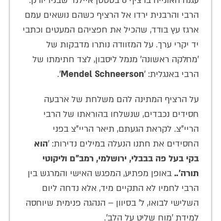
עגנה האונייה ברציף 8 בסטטן איילנד שבניו יורק.
הרבי והרבנית ירדו אל הרציף כשהם נושאים עמם
ארגז עץ בודד, שהכיל את חפציהם המעטים וכתבי
יד יקרי ערך. על המזוודה נותרו מדבקות של
'מחלקה ראשונה' מנמל ליסבון, לצד חתימתו של
הרבי באנגלית: '
Mendel Schneerson
'.
על הרציף המתינה להם משלחת של ארבעה
חסידים נכבדים, שנשלחו בהוראתו של הרבי
הריי"צ. לקראת הגעתם, תיאר הריי"צ בפני
החסידים את חתנו הנעלה במילים נדירות: '
הוא
בקי בעל פה בבבלי, ירושלמי, רמב"ם וליקוטי
תורה'..
באופן מפתיע, המפגש האישי והמרגש בין
הרבי לחמיו לא התקיים מיד, אלא נדחה ליום
השלישי לבואו, ל' בסיוון – הנהגה פנימית שיוחסה
למידת 'מוח שליט על הלב'.