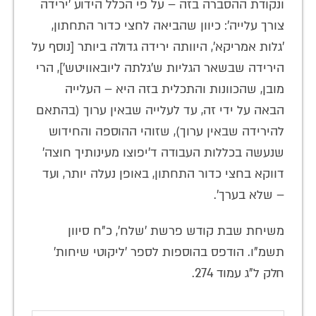
ונקודת ההסברה בזה – על פי הכלל הידוע 'ירידה
צורך עלייה': כיוון שהביאה לחצי כדור התחתון,
'גלות אמריקא', היוותה ירידה גדולה ביותר [נוסף על
הירידה שבשאר הגליות ש'גלתה ליובאוויטש'], הרי
מובן, שהכוונות והתכלית בזה היא – העלייה
הבאה על ידי זה, עד לעלייה שבאין ערוך (בהתאם
להירידה שבאין ערוך), שזוהי ההוספה והחידוש
שנעשה בכללות העבודה ד'יפוצו מעינותיך חוצה'
דווקא בחצי כדור התחתון, באופן נעלה יותר, ועד
– שלא בערך'.
משיחת שבת קודש פרשת 'שלח', כ"ח סיוון
תשמ"ו. הודפס בהוספות לספר 'ליקוטי שיחות'
חלק ל"ג עמוד 274.