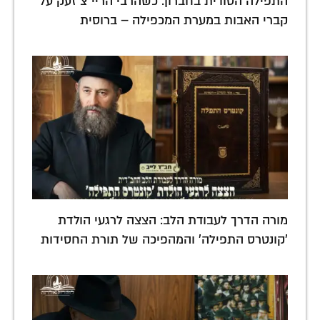
התפילה הסודית בחברון: כשהרבי הריי"צ זעק על
קברי האבות במערת המכפילה – ברוסית
מורה הדרך לעבודת הלב: הצצה לרגעי הולדת
'קונטרס התפילה' והמהפיכה של תורת החסידות