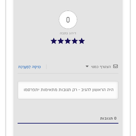
0
דירוג כתבה
הצטרף כמנוי
כְּנִיסָה לַמַעֲרֶכֶת
0
תגובות