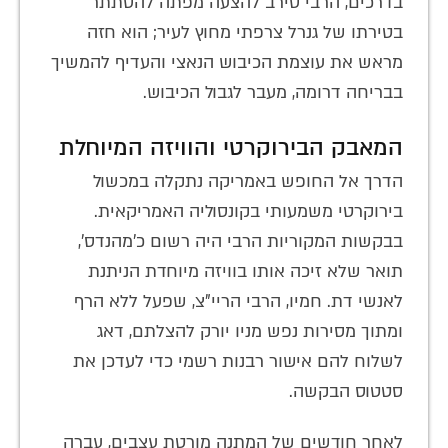
בדרכים, הרבי סירב להצעה מפתה להסתתר
בטירתו של גנרל צרפתי מחוץ לעיר; הוא חזה
מראש את עוצמת הכיבוש הנאצי והעדיף להמשיך
בבריחה דרומה, מעבר לגבול הכיבוש.
המאבק הבירוקרטי והוויזה המיוחלת
הדרך אל החופש באמריקה נתקלה במכשול
בירוקרטי משמעותי בקונסוליה האמריקאית.
בבקשות המקוריות הרבי היה רשום כ'מהנדס',
תואר שלא זיכה אותו בוויזה מיוחדת הניתנת
לאנשי דת. חמיו, הרבי הריי"צ, שפעל ללא הרף
ומתוך מסירות נפש מניו יורק להצלתם, דאג
לשלוח להם אישור רבנות רשמי כדי לעדכן את
סטטוס הבקשה.
לאחר חודשים של המתנה מורטת עצבים, עברה