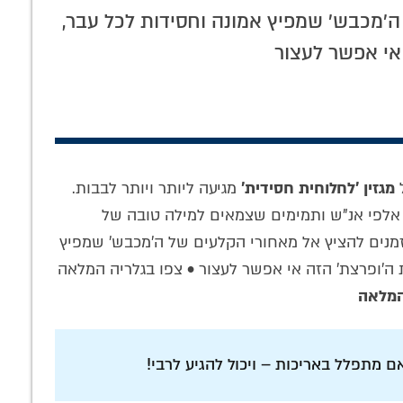
ניגון חב"ד עתיק מהבעל שם טוב: אליהו
ה'מכבש' שמפיץ אמונה וחסידות לכל עבר,
הנביא • האזינו
אי אפשר לעצור
מגזין 'לחלוחית חסידית'
מגיעה ליותר ויותר לבבות.
ל אלפי אנ"ש ותמימים שצמאים למילה טובה של
מנים להציץ אל מאחורי הקלעים של ה'מכבש' שמפיץ
מרתקת: מהי
וידאו נדיר: הרבי
ט"ו בשבט: וידאו
ה'ופרצת' הזה אי אפשר לעצור • צפו בגלריה המלאה
הרבי אודות
מטפס על הגדר
מלא של התוועדות
המלאה
ה על הירח?
במהלך 'פאראד' ל"ג
סוחפת עם הרבי
בעומר
ם מתפלל באריכות – ויכול להגיע לרבי!