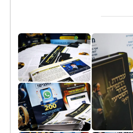
מואס בחיצוניות
געגועים מאוצרות
ממכבש הדפוס לל
ומחפש עבודה
חב"ד: תנועת
של אלפי חסידים:
נימית? הרב אופן
הכמיהה האבודה לר'
המהפיכה שמנחיל
שיעור על 'קונטרס
שלום חריטונוב –
גיליון 'לחלוחית
העבודה'
'עס בענקט זיך
חסידית' לג' תמוז
אהיים'