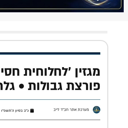
מגזין 'לחלוחית חסי
פורצת גבולות • גלר
מערכת אתר חב"ד לייב
כ״ב בסיון ה׳תשפ״ו (יוני 7, 