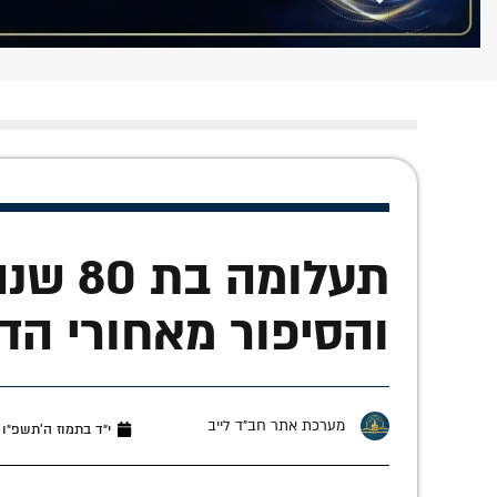
תעלומה
והסיפור מאחורי הד
מערכת אתר חב"ד לייב
י״ד בתמוז ה׳תשפ״ו (יוני 29,