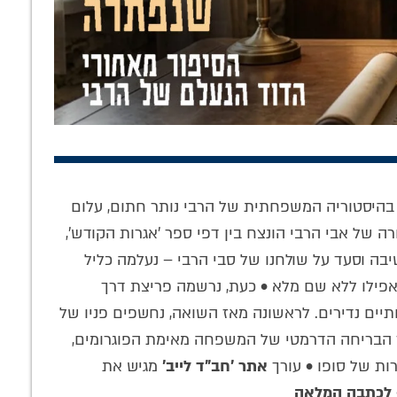
ם הם משפחה
הסוד החסידי של
מתכוננים כראוי:
טור עכשווי
פרק י"א מקונטרס
המדריך המעשי
התפילה: האזינו
לתשעת הימים לפי
היסטוריה המשפחתית של הרבי נותר חתום, עלום
לשיעור של המשפיע
מנהגי חב"ד
 של אבי הרבי הונצח בין דפי ספר 'אגרות הקודש',
הרב דייטש
ה וסעד על שולחנו של סבי הרבי – נעלמה כליל
ואפילו ללא שם מלא • כעת, נרשמה פריצת דרך
יים נדירים. לראשונה מאז השואה, נחשפים פניו של
 הבריחה הדרמטי של המשפחה מאימת הפוגרומים,
ות של סופו • עורך
אתר 'חב"ד לייב'
מגיש את
לכתבה המלאה