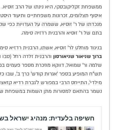
ממשפחת זקליקובסקי, היא נינתו של הרב זוסיא. 
איסוף תצלומים, זכרונות משפחתיים ותיעוד היסטור
מנכדתו של ר' זוסיא, ששמרה על העדויות כפי שק
בתם של ר' זוסיא והרבנית רדזיה סימה.
בניגוד מוחלט לר' זוסיא, אשתו, הרבנית רדזיא סי
ברוך שניאור שניאורסון
והרבנית זלדה רחל (סבו ו
שלמה ור' שמואל, דווקא מוזכרת מספר פעמים במקו
תש"ח המופיע בספר 'אגרות קודש' כרך ב', שבו כ
מילדי', התייחס הרבי במפורש ל'גברת רדיא קזאצ
נשמר בהתאם למסורות מתן השמות במשפחת שניא