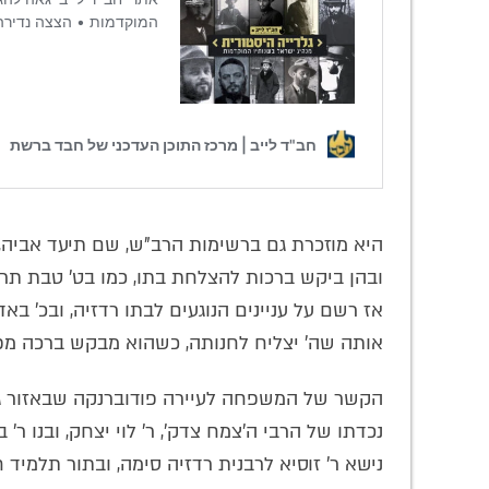
היא מוזכרת גם ברשימות הרב"ש, שם תיעד אביה, 
ובהן ביקש ברכות להצלחת בתו, כמו בט' טבת תר"ע
אז רשם על עניינים הנוגעים לבתו רדזיה, ובכ' ב
אותה שה' יצליח לחנותה, כשהוא מבקש ברכה מפ
הקשר של המשפחה לעיירה פודוברנקה שבאזור גו
נכדתו של הרבי ה'צמח צדק', ר' לוי יצחק, ובנו ר'
נישא ר' זוסיא לרבנית רדזיה סימה, ובתור תלמיד