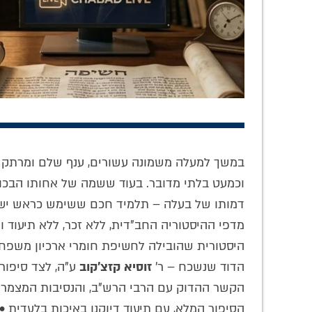
להשיב את הרוח:
מיומנו של חסיד:
חסידי
המגזין השבועי
זיכרונות אישיים על
• 
לעבודת השם
הרב טוביה בלוי ע"ה
במשך למעלה משמונה עשורים, ענף שלם ומרתק ב
פנימית • גיליון 247
ומשפיעי דורנו
וכמעט בלתי מדובר. בעוד ששמה של אחותו הבכורה
להורדה
דמותו של בעלה – תלמיד חכם ששימש כראש ישיב
מדפי ההיסטוריה החב"דית, ללא זכר, ללא תיעוד 
היסטורית שהובילה לחשיפת חומרי ארכיון משפחת
הדוד שנשכח – ר'
זוסיא קזצ'קוב
ע"ה, לצד סיפור
הקשר ההדוק עם הרבי הרש"ב, והנסיבות המצמרר
הסיפור המלא, עם תיעוד דיוקנו באיכות בלעדית •