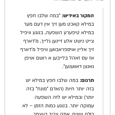
המקור באידיש:
"במה שלבו חפץ
במילא קאכט מען זיך אין דעם מער
במילא טיפערע השפעה, בנוגע וויפיל
צייט נישט אלע זיינען גלייך, מ'דארף
זיך אליין אויספראבווען וויפיל מ'דארף
אז עס זאהל בלייבען א רושם אויפן
גאנצן דאווענען".
תרגום:
במה שלבו חפץ במילא יש
בזה יותר חיות (האדם "מונח" בזה
יותר) ובמילא יש לזה השפעה
עמוקה יותר. בנוגע כמות הזמן – לא
כולם שווים, אתה צריך בעצמך