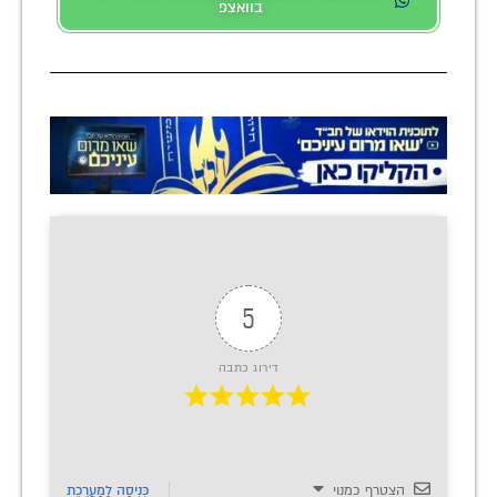
בוואצפ
5
דירוג כתבה
הצטרף כמנוי
כְּנִיסָה לַמַעֲרֶכֶת