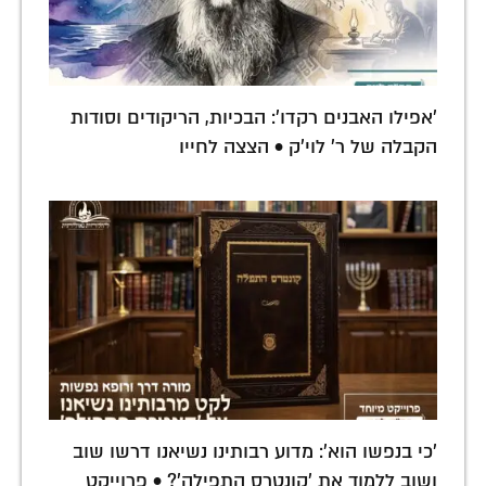
'אפילו האבנים רקדו': הבכיות, הריקודים וסודות
הקבלה של ר' לוי'ק • הצצה לחייו
'כי בנפשו הוא': מדוע רבותינו נשיאנו דרשו שוב
ושוב ללמוד את 'קונטרס התפילה'? • פרוייקט