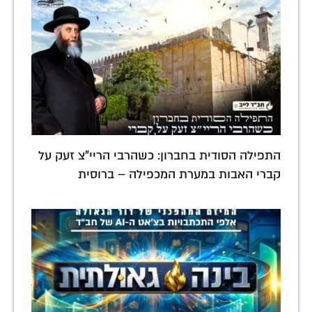
התפילה הסודית בחברון: כשהרבי הריי"צ זעק על
קברי האבות במערת המכפילה – ברוסית