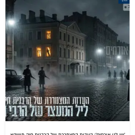
הרבי
'יש לנו אורחים': העדות המצמררת של הרבנית חיה מושקא