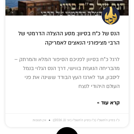
הנס של כ"ח בסיוון: מסע ההצלה הדרמטי של
הרבי מציפורני הנאצים לאמריקה
לרגל כ"ח בסיוון לפניכם הסיפור המלא והמרתק –
מהבריחה הנועזת בווישי, דרך הנס הגלוי בנמל
ליסבון, ועד לארגז העץ הבודד ששינה את פני
העולם היהודי לנצח
קרא עוד »
כ״ו בסיון ה׳תשפ״ו (כ״ו בסיון ה׳תשפ״ו (יוני 11, 2026))
אין תגובות