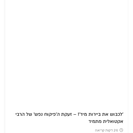
'לכבוש את ביירות מיד'! – זעקת ה'פיקוח נפש' של הרבי
אקטואלית מתמיד
26 דקות קריאה