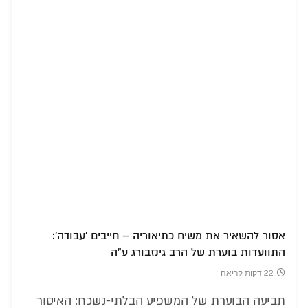
אסור להשאיר את משיח כתיאוריה – חייבים 'עבודה':
התוועדות בוערת של הרב גינזבורג ע"ה
22 דקות קריאה
תביעה הבוערת של המשפיע הבלתי-נשכח: האיסור