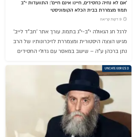
'אם לא נחיה כחסידים, חיינו אינם חיים': התוועדות י"ב
תמוז מצמררת בבית הכלא הקומוניסטי
9 דקות קריאה
לרגל חג הגאולה י"ב-י"ג בתמוז, עורך אתר 'חב"ד לייב'
מגיש הצצה היסטורית ומצמררת לזיכרונותיו של הרב
נתן ברכהן ע"ה – שישב במאסר עם גדולי החסידים
UNCATEGORIZED