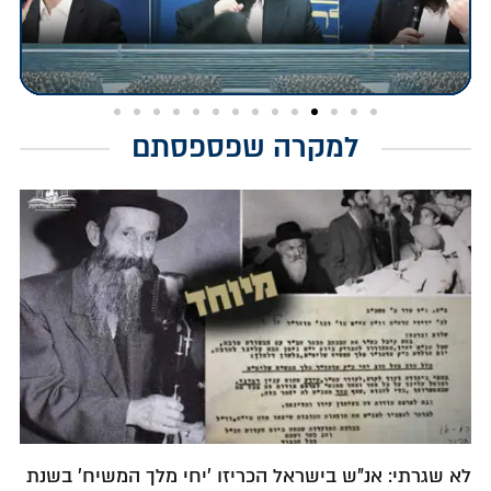
למקרה שפספסתם
לא שגרתי: אנ"ש בישראל הכריזו 'יחי מלך המשיח' בשנת