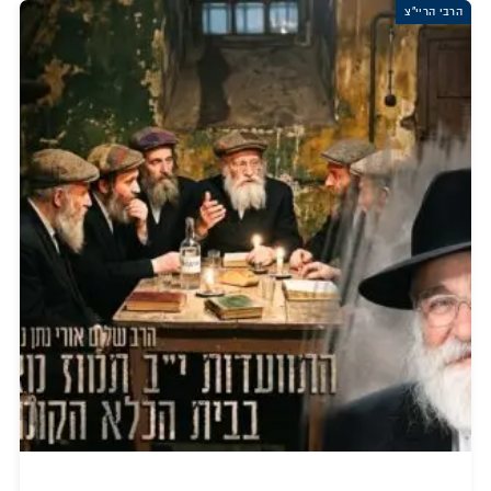
הרבי הריי"צ