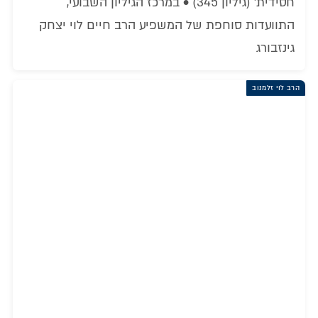
חסידית' (גיליון 345) • במרכז הגיליון השבועי,
התוועדות סוחפת של המשפיע הרב חיים לוי יצחק
גינזבורג
הרב לוי זלמנוב