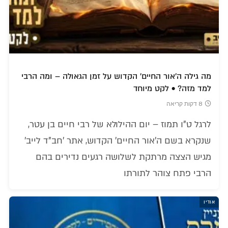
מה גילה ה'אור החיים' הקדוש על זמן הגאולה – ומה הרבי
למד מזה? • לקט מיוחד
8 דקות קריאה
לרגל ט"ו תמוז – יום ההילולא של רבי חיים בן עטר,
שנקרא בשם ה'אור החיים' הקדוש, אתר 'חב"ד לייב'
מגיש הצצה מרתקת לשלושה רגעים נדירים בהם
הרבי פתח צוהר לתורתו
אודיו