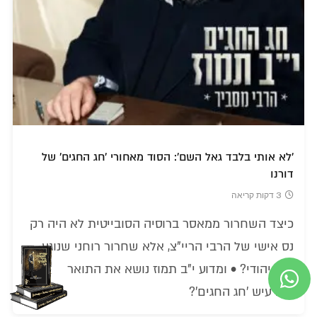
'לא אותי בלבד גאל השם': הסוד מאחורי 'חג החגים' של
דורנו
3 דקות קריאה
כיצד השחרור ממאסר ברוסיה הסובייטית לא היה רק
נס אישי של הרבי הריי"צ, אלא שחרור רוחני שנוגע
לכל יהודי? • ומדוע י"ב תמוז נושא את התואר
המרעיש 'חג החגים'?