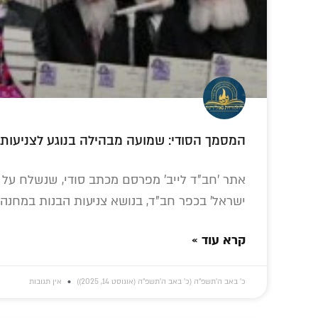
המסמך הסודי: שמועה מבהילה בנוגע לצניעות 
אתר 'חב"ד לייב' מפרסם מכתב סודי, שנשלח על יד
ישראל' בכפר חב"ד, בנושא צניעות הבנות במחנה 
קרא עוד »
כ׳ באב ה׳תשפ״ה (כ׳ באב ה׳תשפ״ה (אוגוסט 14, 2025))
אין תגובות