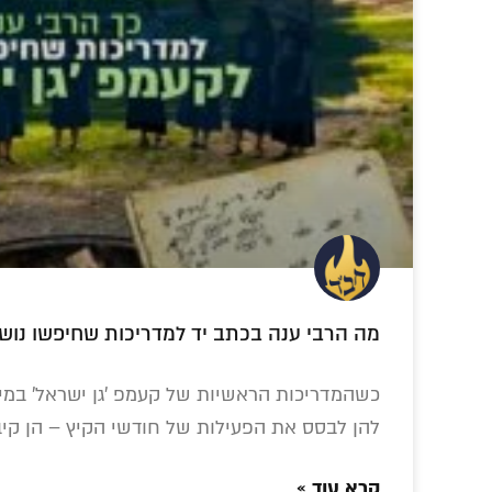
התכתבויות במיזם ה-AI 'בינה גאולתית'
זכינו למתנה אדירה
כתבה נוסטלגית:
זה 'גי
מה הרבי ענה בכתב יד למדריכות שחיפשו נושא
להבאת הגאולה –
ביקור מלכותי של
אמי
סדרת הספרים
האדמו"ר מקאפוסט
בארי
'עבודת התפילה
בעיר בוברויסק
בלעדי 
כשהמדריכות הראשיות של קעמפ 'גן ישראל' במיש
בדור השביעי'
י
להן לבסס את הפעילות של חודשי הקיץ – הן קיב
קרא עוד »