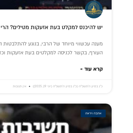
יש להיכנס למקלט בעת אזעקות מטילים? הרי 
מענה עכשווי מיוחד של הרבי, בנוגע להתלבטות 
העורף, בקשר לכניסה למקלטים בעת אזעקות וכד
קרא עוד »
כ״ג בסיון ה׳תשפ״ה (כ״ג בסיון ה׳תשפ״ה (יוני 19, 2025))
אין תגובות
אהבה ויראה