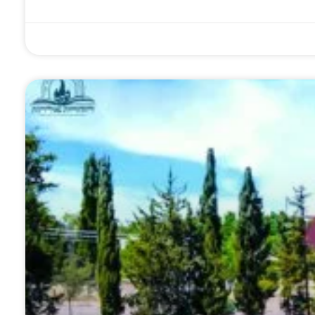
ת הספורט
'להשתתף בנשמתו,
כוחה של תפילה
ורגל במחנות
בגופו ובממונו': כתב
באריכות: סיפור
והישיבות: מהי
היד הנדיר של הרבי
הנהגתו המופלאה
ה האמיתית
נחשף
של אדמו"ר חסידות
ל הרבי?
חב"ד ליאדי