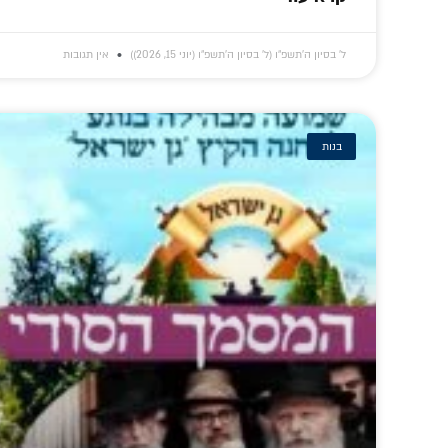
ל׳ בסיון ה׳תשפ״ו (ל׳ בסיון ה׳תשפ״ו (יוני 15, 2026))
אין תגובות
בנות
לא לסמן 'V': סוד
הכלא השקוף
סער
החיות של חב"ד •
וה'חופש' האמיתי •
והכד
שיחה כנה עם הרב
טור מיוחד
הקיץ 
אלפרוביץ' על
העמד
עבודת התפילה
ש