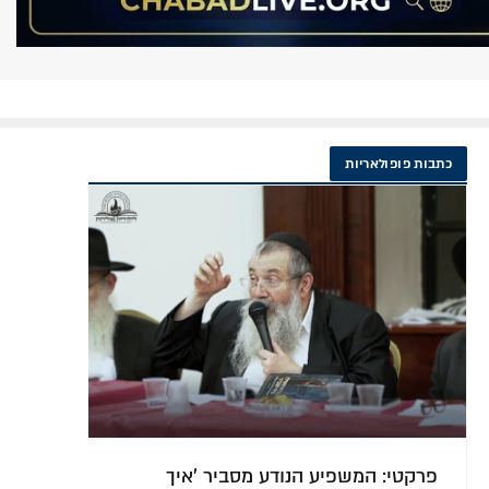
כתבות פופולאריות
עולם החסידות בעידן החדש: אלפי
הר