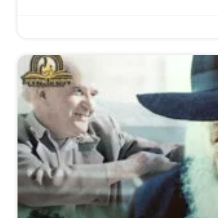
לא לסמן 'V': סוד
סערת הספורט
'להשתתף בנשמתו,
ת של חב"ד •
והכדורגל במחנות
בגופו ובממונו': כתב
 כנה עם הרב
הקיץ והישיבות: מהי
היד הנדיר של הרבי
פרוביץ' על
העמדה האמיתית
נחשף
דת התפילה
של הרבי?