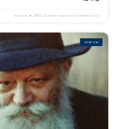
ז׳ באב ה׳תשפ״ד (ז׳ באב ה׳תשפ״ד (אוגוסט 11, 2024))
אין תגובות
ארץ ישראל
'אפילו האבנים
מתיקות 'שער היחוד
רקדו': הבכיות,
והאמונה': לומדים
החיו
הריקודים וסודות
תניא עם המשפיע
שיחה
הקבלה של ר' לוי'ק
הרב ארנשטיין ע"ה •
אל
• הצצה לחייו
האזינו
עבו