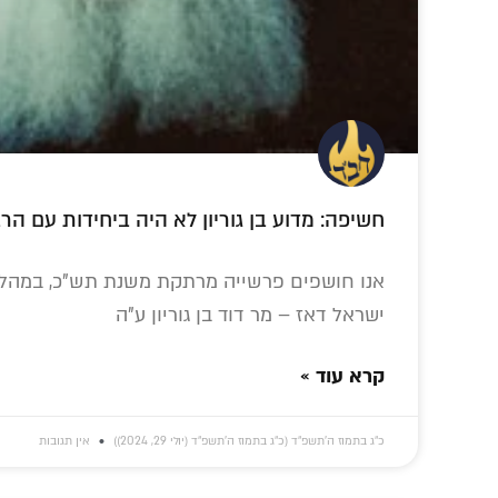
חשיפה: מדוע בן גוריון לא היה ביחידות עם הרב
אנו חושפים פרשייה מרתקת משנת תש"כ, במהלכ
ישראל דאז – מר דוד בן גוריון ע"ה
קרא עוד »
כ״ג בתמוז ה׳תשפ״ד (כ״ג בתמוז ה׳תשפ״ד (יולי 29, 2024))
אין תגובות