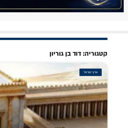
קטגוריה: דוד בן גוריון
ארץ ישראל
כה אחת •
להתחיל 'ברוך שאמר' לפני חצות