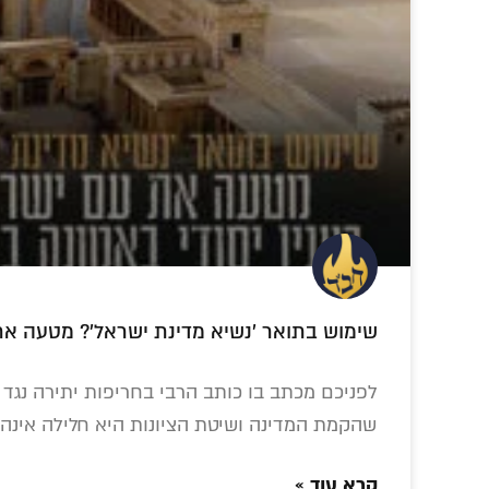
ולהמשיך אחרי חצות? רק למאריכים
בתפילה
הגה"ח הרב
הלהיט החסידי של
'אל
לבקיבקר: אין
השנה: מעל 5,000
לגאו
שימוש בתואר 'נשיא מדינת ישראל'? מטעה את 
'קיצורי דרך'. צריך
חסידים כבר רכשו
החרי
לעבוד
את סט הספרים
לתיקו
שכבש את
לפניכם מכתב בו כותב הרבי בחריפות יתירה נגד 
ליובאוויטש
שהקמת המדינה ושיטת הציונות היא חלילה אינה 
קרא עוד »