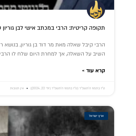
תקופה קריטית: הרבי במכתב אישי לבן גוריון 
הרבי קיבל שאלה מאת מר דוד בן גוריון, בנושא רי
השיב על השאלה, אך למחרת היום שלח לו הרבי 
קרא עוד »
ט״ז בתמוז ה׳תשפ״ד (ט״ז בתמוז ה׳תשפ״ד (יולי 22, 2024))
אין תגובות
ארץ ישראל