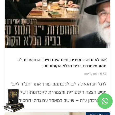
'אם לא נחיה כחסידים, חיינו אינם חיים': התוועדות י"ב
תמוז מצמררת בבית הכלא הקומוניסטי
9 דקות קריאה
לרגל חג הגאולה י"ב-י"ג בתמוז, עורך אתר 'חב"ד לייב'
מגיש הצצה היסטורית ומצמררת לזיכרונותיו של הרב
נתן ברכהן ע"ה – שישב במאסר עם גדולי החסידים
UNCATEGORIZED