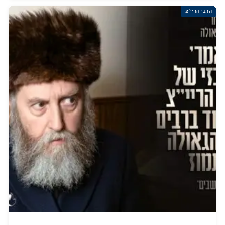
הרבי הריי"צ