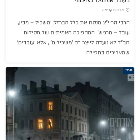
ב'עובד' שמתפלל באריכות?
9 דקות קריאה
הרבי הריי"צ מנסח את כלל הברזל: 'משכיל – מבין,
עובד – מרגיש'. המהפיכה האמיתית של חסידות
חב"ד לא נועדה לייצר רק 'משכילים' , אלא 'עובדים'
שמאריכים בתפילה
הרבי