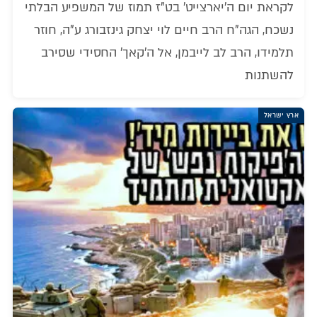
לקראת יום ה'יארצייט' בט"ז תמוז של המשפיע הבלתי
נשכח, הגה"ח הרב חיים לוי יצחק גינזבורג ע"ה, חוזר
תלמידו, הרב לב לייבמן, אל ה'קאך' החסידי שסירב
להשתנות
ארץ ישראל