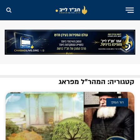
קטגוריה: המהר"ל מפראג
דוד המלך