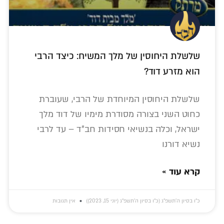
שלשלת היחוסין של מלך המשיח: כיצד הרבי
הוא מזרע דוד?
שלשלת היחוסין המיוחדת של הרבי, שעוברת
כחוט השני בצורה מסודרת מימיו של דוד מלך
ישראל, וכלה בנשיאי חסידות חב"ד – עד לרבי
נשיא דורנו
קרא עוד »
כ״ו בסיון ה׳תשפ״ג (כ״ו בסיון ה׳תשפ״ג (יוני 15, 2023))
אין תגובות