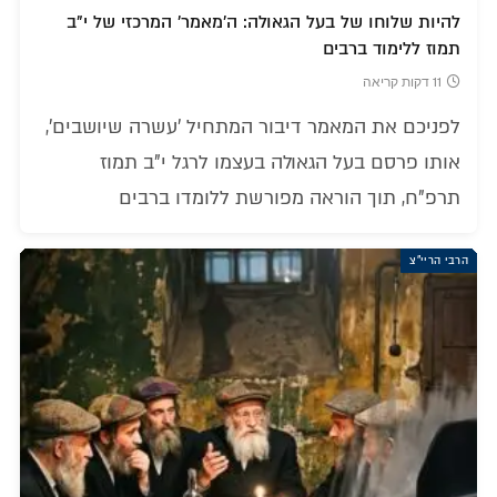
להיות שלוחו של בעל הגאולה: ה'מאמר' המרכזי של י"ב
תמוז ללימוד ברבים
11 דקות קריאה
לפניכם את המאמר דיבור המתחיל 'עשרה שיושבים',
אותו פרסם בעל הגאולה בעצמו לרגל י"ב תמוז
תרפ"ח, תוך הוראה מפורשת ללומדו ברבים
הרבי הריי"צ