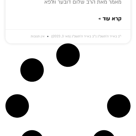
מאמר מאת הרב שלום דובער וולפא
קרא עוד »
י״ב באייר ה׳תשפ״ג (י״ב באייר ה׳תשפ״ג (מאי 3, 2023))
אין תגובות