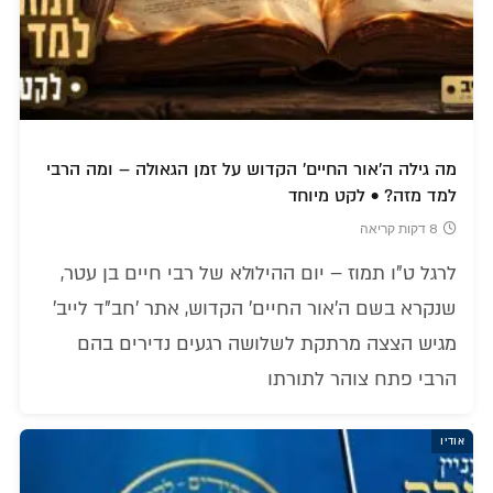
מה גילה ה'אור החיים' הקדוש על זמן הגאולה – ומה הרבי
למד מזה? • לקט מיוחד
8 דקות קריאה
לרגל ט"ו תמוז – יום ההילולא של רבי חיים בן עטר,
שנקרא בשם ה'אור החיים' הקדוש, אתר 'חב"ד לייב'
מגיש הצצה מרתקת לשלושה רגעים נדירים בהם
הרבי פתח צוהר לתורתו
אודיו