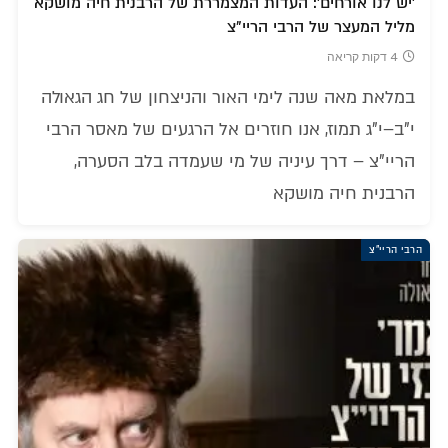
'יש לנו אורחים': העדות המצמררת של הרבנית חיה מושקא
מליל המעצר של הרבי הריי"צ
4 דקות קריאה
במלאת מאה שנה לימי האור והניצחון של חג הגאולה
י"ב–י"ג תמוז, אנו חוזרים אל הרגעים של מאסר הרבי
הריי"צ – דרך עיניה של מי שעמדה בלב הסערה,
הרבנית חיה מושקא
הרבי הריי"צ