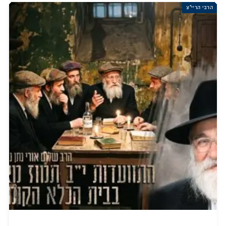
הרבי הריי"צ