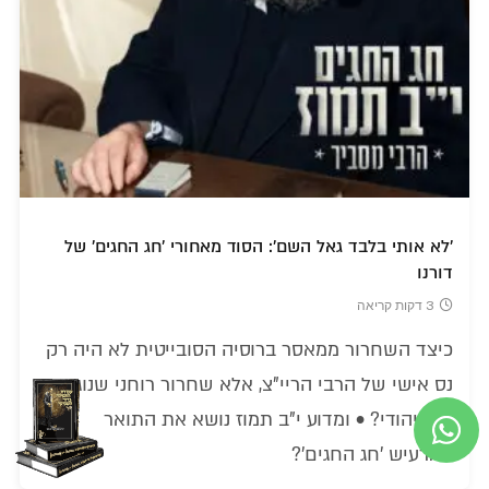
'לא אותי בלבד גאל השם': הסוד מאחורי 'חג החגים' של
דורנו
3 דקות קריאה
כיצד השחרור ממאסר ברוסיה הסובייטית לא היה רק
נס אישי של הרבי הריי"צ, אלא שחרור רוחני שנוגע
לכל יהודי? • ומדוע י"ב תמוז נושא את התואר
המרעיש 'חג החגים'?