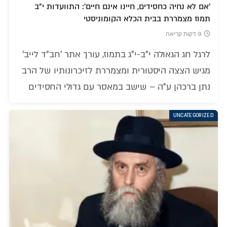
'אם לא נחיה כחסידים, חיינו אינם חיים': התוועדות י"ב
תמוז מצמררת בבית הכלא הקומוניסטי
9 דקות קריאה
לרגל חג הגאולה י"ב-י"ג בתמוז, עורך אתר 'חב"ד לייב'
מגיש הצצה היסטורית ומצמררת לזיכרונותיו של הרב
נתן ברכהן ע"ה – שישב במאסר עם גדולי החסידים
UNCATEGORIZED