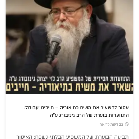
אסור להשאיר את משיח כתיאוריה – חייבים 'עבודה':
התוועדות בוערת של הרב גינזבורג ע"ה
22 דקות קריאה
תביעה הבוערת של המשפיע הבלתי-נשכח: האיסור