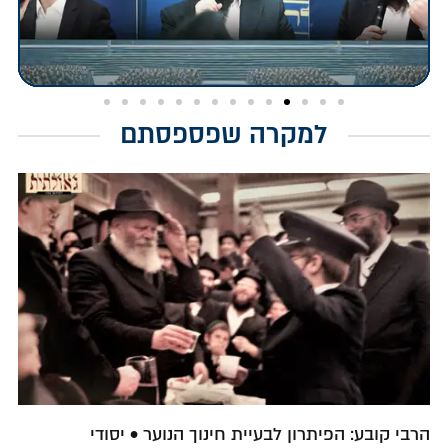
למקרה שפספסתם
הרבי קובע: הפיתרון לבעיית חינוך הנוער • יסודי