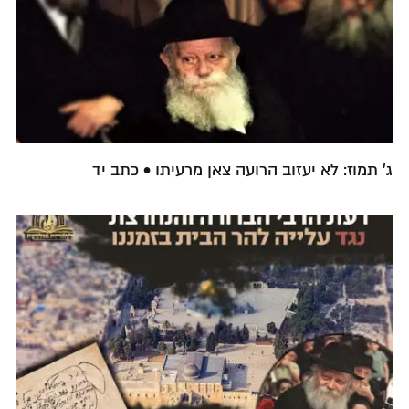
ג' תמוז: לא יעזוב הרועה צאן מרעיתו • כתב יד