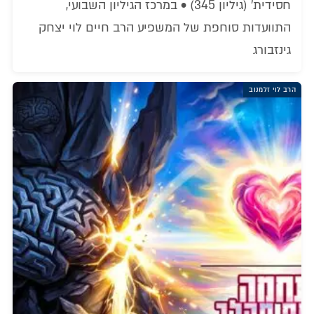
חסידית' (גיליון 345) • במרכז הגיליון השבועי,
התוועדות סוחפת של המשפיע הרב חיים לוי יצחק
גינזבורג
הרב לוי זלמנוב