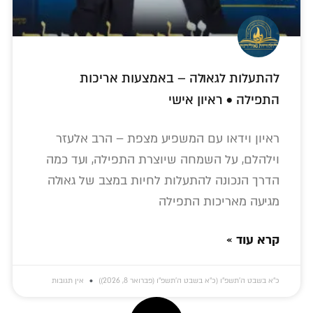
להתעלות לגאולה – באמצעות אריכות
התפילה • ראיון אישי
ראיון וידאו עם המשפיע מצפת – הרב אלעזר
וילהלם, על השמחה שיוצרת התפילה, ועד כמה
הדרך הנכונה להתעלות לחיות במצב של גאולה
מגיעה מאריכות התפילה
קרא עוד »
כ״א בשבט ה׳תשפ״ו (כ״א בשבט ה׳תשפ״ו (פברואר 8, 2026))
אין תגובות