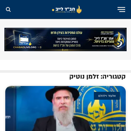
קטגוריה: זלמן נוטיק
אלעזר וילהלם