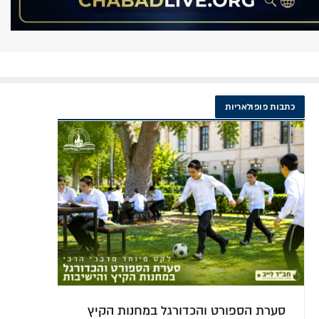
כתבות פופולאריות
איך מחנכים ילד בקעמפ 'לחשוב
ניג