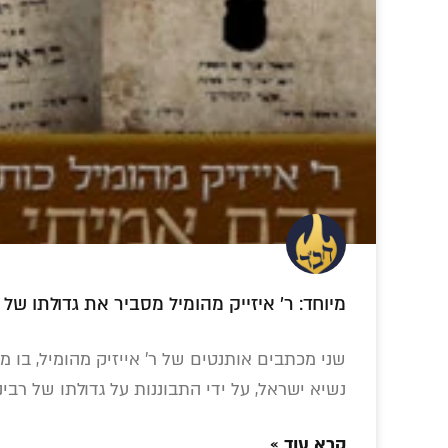
במכתב לר' מענדל וועכטער
10 חסידים. מהפיכה
הרבי הריי"צ במסר
מהי ה
מיוחד: ר' איזייק מהומיל מסביר את גדולתו של ר
אחת: ארגון
מצמרר: אני מוסר
לל
'לחלוחית גאולתית'
את נפשי להצלת
חסי
מצית מחדש את
חב"ד – היכן העזרה
הרי
שני מכתבים אותנטים של ר' אייזיק מהומיל, בו מס
האש הפנימית
שלכם?
נשיא ישראל, על ידי התבוננות על גדולתו של רבינ
קרא עוד »