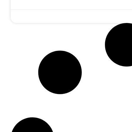
אסור להשאיר את
מואס בחיצוניות
געגועים מאוצרו
משיח כתיאוריה –
ומחפש עבודה
חב"ד: תנועת
חייבים 'עבודה':
פנימית? הרב אופן
הכמיהה האבודה 
התוועדות בוערת
בשיעור על 'קונטרס
שלום חריטונוב 
של הרב גינזבורג
העבודה'
'עס בענקט זיך
ע"ה
אהיים'