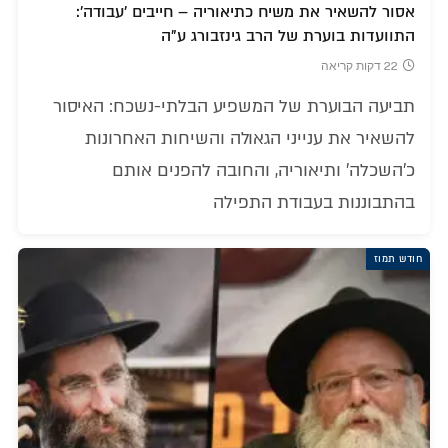
אסור להשאיר את משיח כתיאוריה – חייבים 'עבודה':
התוועדות בוערת של הרב גינזבורג ע"ה
22 דקות קריאה
תביעה הבוערת של המשפיע הבלתי-נשכח: האיסור
להשאיר את ענייני הגאולה והשיחות האחרונות
כ'השכלה' ותיאוריה, והחובה להפנים אותם
בהתבוננות בעבודת התפילה
חודש תמוז