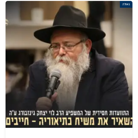
גאולה