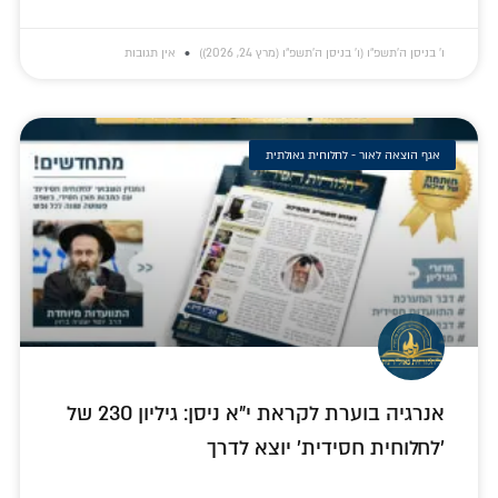
ו׳ בניסן ה׳תשפ״ו (ו׳ בניסן ה׳תשפ״ו (מרץ 24, 2026))
אין תגובות
אגף הוצאה לאור - לחלוחית גאולתית
אנרגיה בוערת לקראת י"א ניסן: גיליון 230 של
'לחלוחית חסידית' יוצא לדרך