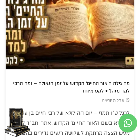
מה גילה ה'אור החיים' הקדוש על זמן הגאולה – ומה הרבי
למד מזה? • לקט מיוחד
8 דקות קריאה
לרגל ט"ו תמוז – יום ההילולא של רבי חיים בן עטר,
שנקרא בשם ה'אור החיים' הקדוש, אתר 'חב"ד לייב'
מגיש הצצה מרתקת לשלושה רגעים נדירים בהם