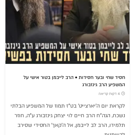
חסיד שחי ובער חסידות • הרב לייבמן בטור אישי על
המשפיע הרב גינזבורג
4 דקות קריאה
לקראת יום ה'יארצייט' בט"ז תמוז של המשפיע הבלתי
נשכח, הגה"ח הרב חיים לוי יצחק גינזבורג ע"ה, חוזר
תלמידו, הרב לב לייבמן, אל ה'קאך' החסידי שסירב
להשתנות