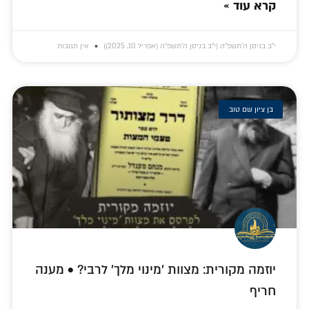
קרא עוד »
י״ב בניסן ה׳תשפ״ה (י״ב בניסן ה׳תשפ״ה (אפריל 10, 2025))
אין תגובות
בן ציון שם טוב
יוזמה מקורית: מצוות 'מינוי מלך' לרבי? • מענה
חריף