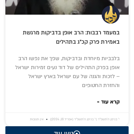
במעמד רבבות: הרב אופן בדביקות מרגשת
באמירת פרק קכ"ג בתהילים
בלבביות מיוחדת ובדביקות, שפך את נפשו הרב
אופן בפרק התהילים של דוד נעים זמירות ישראל
– לזכות והגנה של עם ישראל בארץ ישראל
והחזרת החטופים
קרא עוד »
י׳ בניסן ה׳תשפ״ד (י׳ בניסן ה׳תשפ״ד (אפריל 18, 2024))
אין תגובות
טען עוד