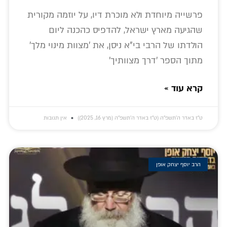
פרשייה מיוחדת ולא מוכרת דיו, על יוזמה מקורית
שהגיעה מארץ ישראל, להדפיס כהכנה ליום
הולדתו של הרבי בי"א ניסן, את 'מצוות מינוי מלך'
מתוך הספר 'דרך מצוותיך'
קרא עוד »
ט״ז באדר ה׳תשפ״ה (ט״ז באדר ה׳תשפ״ה (מרץ 16, 2025))
אין תגובות
הרב יוסף יצחק אופן