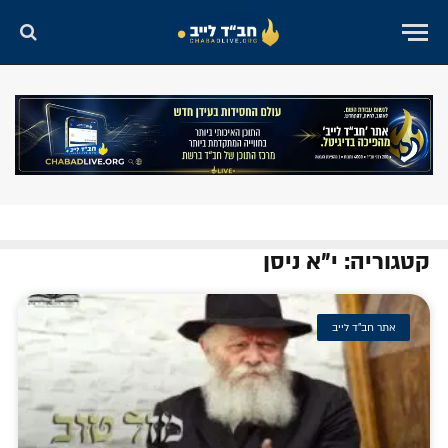
קטגוריה: י"א ניסן
אתר חב"ד לייב