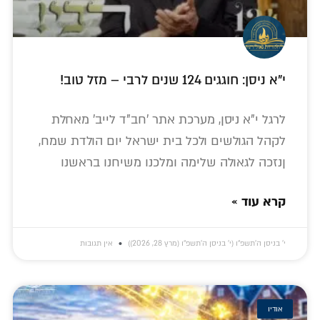
י"א ניסן: חוגגים 124 שנים לרבי – מזל טוב!
לרגל י"א ניסן, מערכת אתר 'חב"ד לייב' מאחלת
לקהל הגולשים ולכל בית ישראל יום הולדת שמח,
ןנזכה לגאולה שלימה ומלכנו משיחנו בראשנו
קרא עוד »
י׳ בניסן ה׳תשפ״ו (י׳ בניסן ה׳תשפ״ו (מרץ 28, 2026))
אין תגובות
אודיו