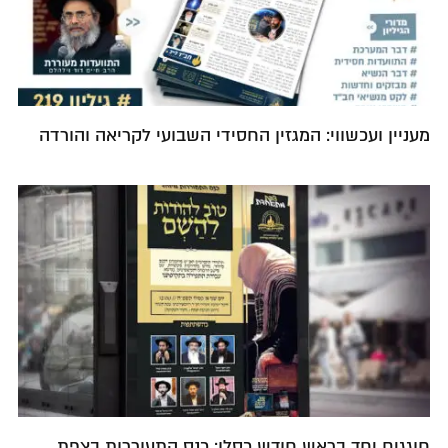
מעניין ועכשווי: המגזין החסידי השבועי לקריאה והורדה
חוגגים יחד בראש חודש כסלו: כנס התעוררות בצפת