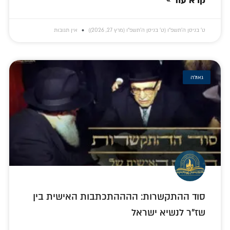
קרא עוד »
ט׳ בניסן ה׳תשפ״ו (ט׳ בניסן ה׳תשפ״ו (מרץ 27, 2026))
אין תגובות
גאולה
סוד ההתקשרות: ההההתכתבות האישית בין
שז"ר לנשיא ישראל