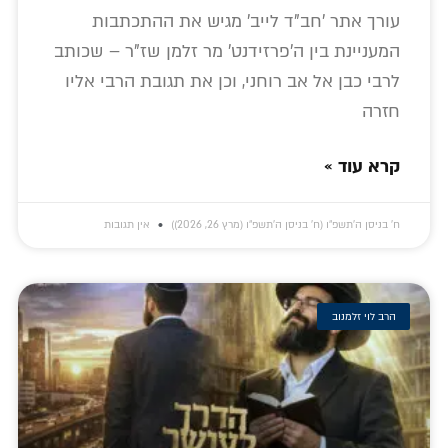
עורך אתר 'חב"ד לייב' מגיש את ההתכתבות
המעניינת בין ה'פרזידנט' מר זלמן שז"ר – שכותב
לרבי כבן אל אב רוחני, וכן את תגובת הרבי אליו
חזרה
קרא עוד »
ח׳ בניסן ה׳תשפ״ו (ח׳ בניסן ה׳תשפ״ו (מרץ 26, 2026))
אין תגובות
הרב לוי זלמנוב