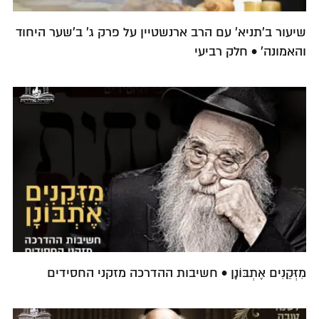
שיעור ב'תניא' עם הרב ארנשטיין על פרק ג' ב'שער היחוד
והאמונה' • חלק רביעי
מִזְּקֵנִים אֶתְבּוֹנָן • חשיבות ההדרכה מזקני החסידים