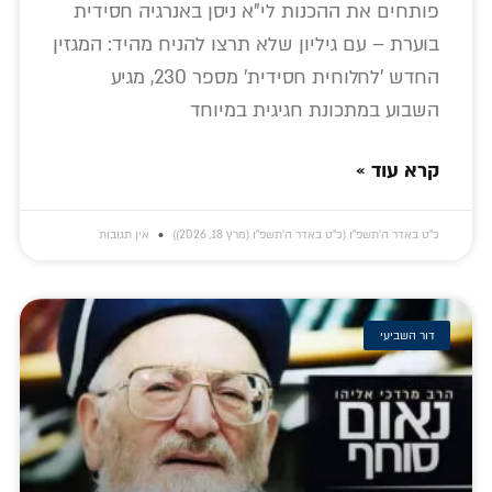
פותחים את ההכנות לי"א ניסן באנרגיה חסידית
בוערת – עם גיליון שלא תרצו להניח מהיד: המגזין
החדש 'לחלוחית חסידית' מספר 230, מגיע
השבוע במתכונת חגיגית במיוחד
קרא עוד »
כ״ט באדר ה׳תשפ״ו (כ״ט באדר ה׳תשפ״ו (מרץ 18, 2026))
אין תגובות
דור השביעי