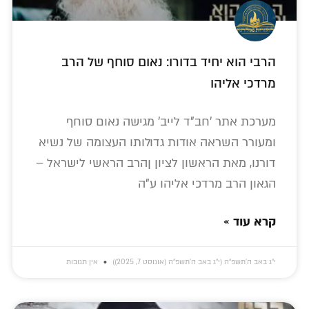
הרבי הוא יחיד בדורו: נאום סוחף של הרב
מרדכי אליהו
מערכת אתר 'חב"ד לייב' מגישה נאום סוחף
ומעורר השראה אודות גדולותו העצומה של נשיא
דורנו, מאת הראשון לציון ןהרב הראשי לישראל –
הגאון הרב מרדכי אליהו ע"ה
קרא עוד »
י״ג באב ה׳תשפ״ה (י״ג באב ה׳תשפ״ה (אוגוסט 7, 2025))
אין תגובות