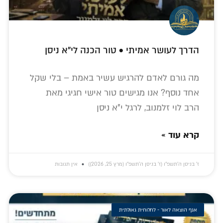
הדרך לעושר אמיתי • טור הכנה לי"א ניסן
מה גורם לאדם להרגיש עשיר באמת – בלי שקל
אחד נוסף? אנו מגישים טור אישי חגיגי מאת
הרב לוי זלמנוב, לרגל י"א ניסן
קרא עוד »
ז׳ בניסן ה׳תשפ״ו (ז׳ בניסן ה׳תשפ״ו (מרץ 25, 2026))
אין תגובות
אגף הוצאה לאור - לחלוחית גאולתית