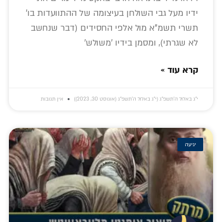
ידיו מעל גבי השולחן בעיצומה של ההתוועדות בו'
תשרי תשמ"א מול אלפי החסידים (דבר שנחשב
לא שגרתי), ומסמן בידיו 'משולש'
קרא עוד »
י״ג באלול ה׳תשפ״ג (י״ג באלול ה׳תשפ״ג (אוגוסט 30, 2023))
אין תגובות
יגיעה