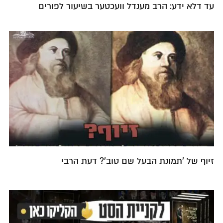
עד דלא ידע: הרב מענדל וועכטער בשיעור לפורים
זיוף של 'תמונת הבעל שם טוב'? דעת הרבי