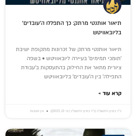
תיאור אותנטי מרתק: כך התפללו ה'עובדים'
בליובאוויטש
תיאור אותנטי מרתק של זכרונות מתקופת ישיבת
'תומכי תמימים' בעיירה ליובאוויטש • בשפה
ציורית מתאר את החילוק בהתעסקות ב'עבודת
התפילה' בין ה'עובדים' בליובאוויטש
קרא עוד »
כ״ד בסיון ה׳תשפ״ג (כ״ד בסיון ה׳תשפ״ג (יוני 13, 2023))
אין תגובות