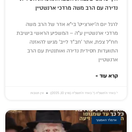
נדירה עם הרב משה מרדכי ארנשטיין
לרגל יום ה'יארצייט' בי"א אדר של הרב משה
מרדכי ארנשטיין ע"ה – המשפיע הראשי בישיבת
חח"ל צפת, אתר 'חב"ד לייב' מגיש להאזנה
התוועדות חסידית נדירה ואותנטית עם הרב
ארנשטיין
קרא עוד »
י׳ באדר ה׳תשפ״ה (י׳ באדר ה׳תשפ״ה (מרץ 10, 2025))
אין תגובות
אדמו"ר האמצעי