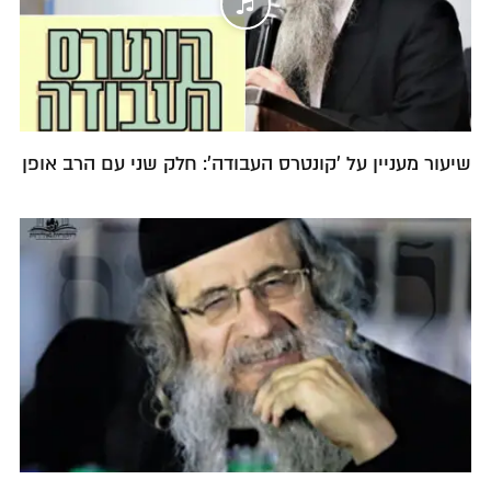
שיעור מעניין על 'קונטרס העבודה': חלק שני עם הרב אופן