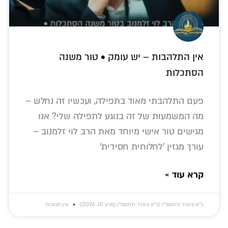
אין התלהבות – יש עומק • טור משנה
הסתכלות
פעם התלהבתי מאוד בתפילה, ועכשיו זה נחלש –
מה המשמעות של זה בנוגע לתפילה שלי? אנו
מגישים טור אישי מיוחד מאת הרב לוי זלמנוב –
עורך מגזין 'לחלוחית חסידית'
קרא עוד »
כ״א באדר ה׳תשפ״ו (כ״א באדר ה׳תשפ״ו (מרץ 10, 2026))
אין תגובות