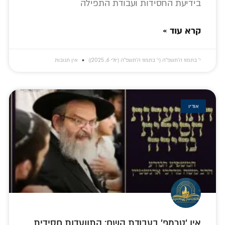
בידיעת החסידות ועבודת התפילה
קרא עוד »
י׳ בתמוז ה׳תשפ״ה (י׳ בתמוז ה׳תשפ״ה (יולי 6, 2025))
אין תגובות
אודיו
אין 'טרמפ' בעבודת השם: התוועדות חסידית