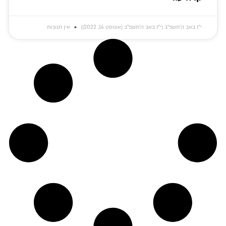
י״ז באב ה׳תשפ״ב (י״ז באב ה׳תשפ״ב (אוגוסט 14, 2022))
אין תגובות