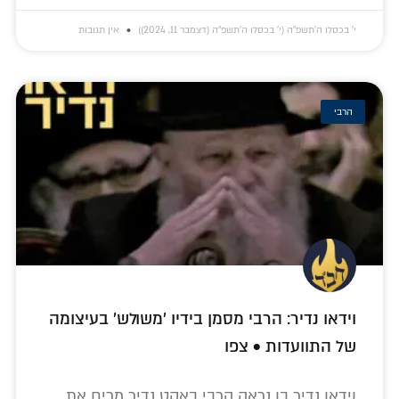
י׳ בכסלו ה׳תשפ״ה (י׳ בכסלו ה׳תשפ״ה (דצמבר 11, 2024))
אין תגובות
הרבי
וידאו נדיר: הרבי מסמן בידיו 'משולש' בעיצומה
של התוועדות • צפו
וידאו נדיר בו נראה הרבי באקט נדיר מרים את