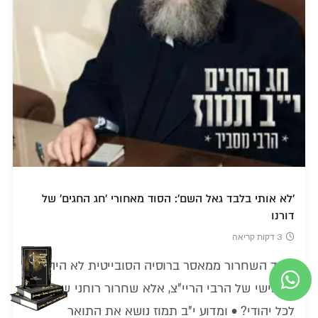
'לא אותי בלבד גאל השם': הסוד מאחורי 'חג החגים' של
דורנו
3 דקות קריאה
כיצד השחרור ממאסר ברוסיה הסובייטית לא היה רק
נס אישי של הרבי הריי"צ, אלא שחרור רוחני שנוגע
לכל יהודי? • ומדוע י"ב תמוז נושא את התואר