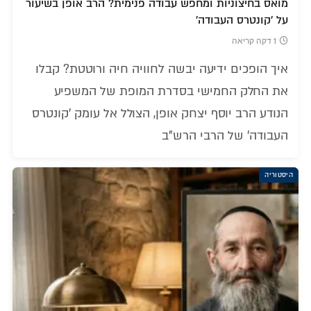
מואס בחיצוניות ומחפש עבודה פנימית? הרב אופן בשיעור
על 'קונטרס העבודה'
1 דקה קריאה
איך הופכים ידיעה יבשה לחוויה חיה ורוטטת? קבלו
את החלק החמישי בסדרת המופת של המשפיע
הנודע הרב יוסף יצחק אופן, הצולל אל עומק 'קונטרס
העבודה' של הרבי הרש"ב
היסטוריה