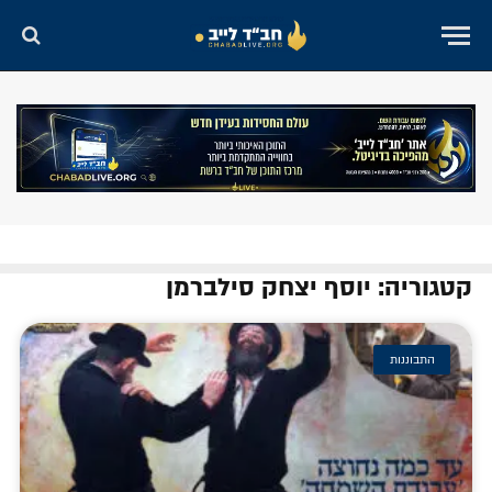
קטגוריה: יוסף יצחק סילברמן
התבוננות