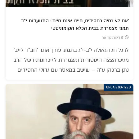
'אם לא נחיה כחסידים, חיינו אינם חיים': התוועדות י"ב
תמוז מצמררת בבית הכלא הקומוניסטי
9 דקות קריאה
לרגל חג הגאולה י"ב-י"ג בתמוז, עורך אתר 'חב"ד לייב'
מגיש הצצה היסטורית ומצמררת לזיכרונותיו של הרב
נתן ברכהן ע"ה – שישב במאסר עם גדולי החסידים
UNCATEGORIZED