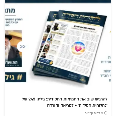
להרגיש שוב את החמימות החסידית: גיליון 245 של
'לחלוחית חסידית' • לקריאה והורדה
3 דקות קריאה