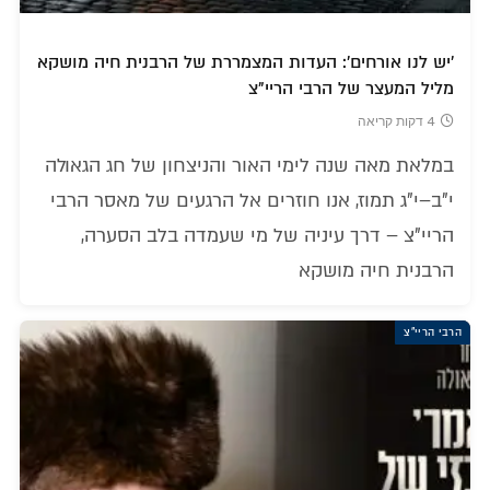
'יש לנו אורחים': העדות המצמררת של הרבנית חיה מושקא
מליל המעצר של הרבי הריי"צ
4 דקות קריאה
במלאת מאה שנה לימי האור והניצחון של חג הגאולה
י"ב–י"ג תמוז, אנו חוזרים אל הרגעים של מאסר הרבי
הריי"צ – דרך עיניה של מי שעמדה בלב הסערה,
הרבנית חיה מושקא
הרבי הריי"צ