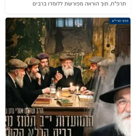
תרפ"ח, תוך הוראה מפורשת ללומדו ברבים
הרבי הריי"צ