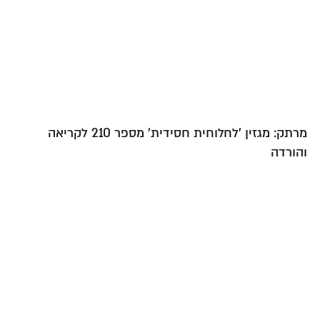
מרתק: מגזין 'לחלוחית חסידית' מספר 210 לקריאה
והורדה