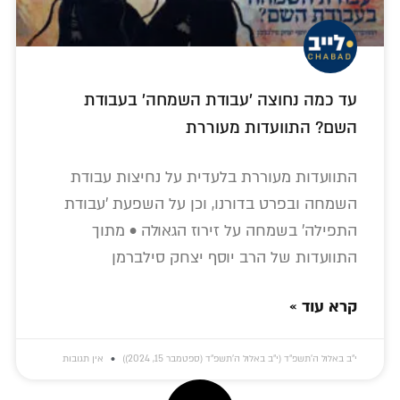
עד כמה נחוצה 'עבודת השמחה' בעבודת
השם? התוועדות מעוררת
התוועדות מעוררת בלעדית על נחיצות עבודת
השמחה ובפרט בדורנו, וכן על השפעת 'עבודת
התפילה' בשמחה על זירוז הגאולה • מתוך
התוועדות של הרב יוסף יצחק סילברמן
קרא עוד »
י״ב באלול ה׳תשפ״ד (י״ב באלול ה׳תשפ״ד (ספטמבר 15, 2024))
אין תגובות