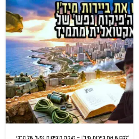
'לכבוש את ביירות מיד'! – זעקת ה'פיקוח נפש' של הרבי