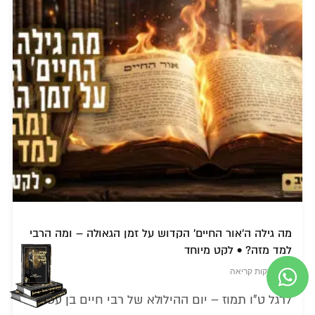
מה גילה ה'אור החיים' הקדוש על זמן הגאולה – ומה הרבי
למד מזה? • לקט מיוחד
8 דקות קריאה
לרגל ט"ו תמוז – יום ההילולא של רבי חיים בן עטר,