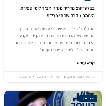
בבלעדיות: מדריך מנהגי חב"ד לימי ספירת
העומר • הרב שבתי פרידמן
אתר 'חב"ד לייב' מגיש בבלעדיות את המדריך
המעשי של הרב שבתי יונה פרידמן • במקבץ
הלכות ברורות ומדויקות, מסכם הרב את הנהגות
חסידי חב"ד לימי 'ספירת העומר'
קרא עוד »
כ״ח בניסן ה׳תשפ״ו (כ״ח בניסן ה׳תשפ״ו (אפריל 15, 2026))
אין תגובות
השתטחות