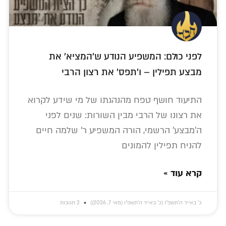
לפני כולם: המשפיע הנודע ש'המציא' את
מבצע תפילין – ו'תפס' את רצון הרבי
התיעוד חושף טפח מהנהגתו של מי שידע לקרוא
את רצונו של הרבי מבין השורות: שנים לפני
ה'מבצע' הרשמי, הורה המשפיע ר' שלמה חיים
להניח תפילין להמונים
קרא עוד »
כ׳ באייר ה׳תשפ״ו (כ׳ באייר ה׳תשפ״ו (מאי 7, 2026))
2 תגובות