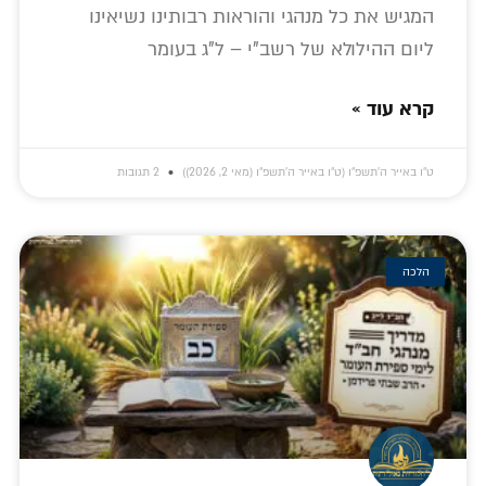
המגיש את כל מנהגי והוראות רבותינו נשיאינו
ליום ההילולא של רשב"י – ל"ג בעומר
קרא עוד »
ט״ו באייר ה׳תשפ״ו (ט״ו באייר ה׳תשפ״ו (מאי 2, 2026))
2 תגובות
הלכה