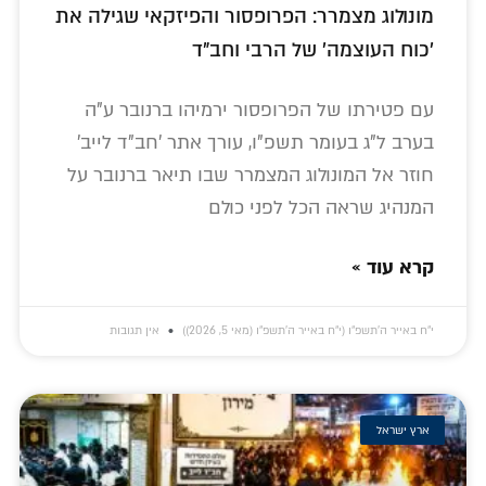
מונולוג מצמרר: הפרופסור והפיזקאי שגילה את
'כוח העוצמה' של הרבי וחב"ד
עם פטירתו של הפרופסור ירמיהו ברנובר ע"ה
בערב ל"ג בעומר תשפ"ו, עורך אתר 'חב"ד לייב'
חוזר אל המונולוג המצמרר שבו תיאר ברנובר על
המנהיג שראה הכל לפני כולם
קרא עוד »
י״ח באייר ה׳תשפ״ו (י״ח באייר ה׳תשפ״ו (מאי 5, 2026))
אין תגובות
ארץ ישראל