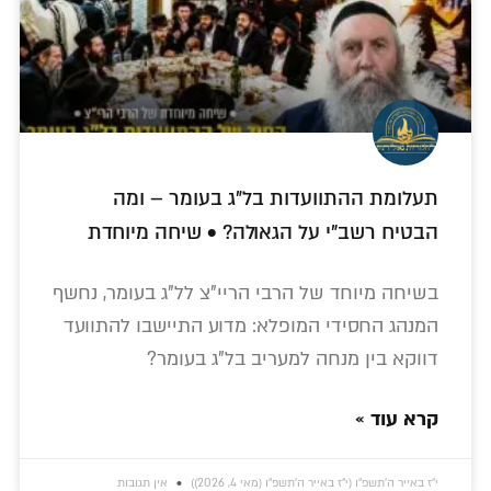
תעלומת ההתוועדות בל״ג בעומר – ומה
הבטיח רשב"י על הגאולה? • שיחה מיוחדת
בשיחה מיוחד של הרבי הריי"צ לל"ג בעומר, נחשף
המנהג החסידי המופלא: מדוע התיישבו להתוועד
דווקא בין מנחה למעריב בל"ג בעומר?
קרא עוד »
י״ז באייר ה׳תשפ״ו (י״ז באייר ה׳תשפ״ו (מאי 4, 2026))
אין תגובות