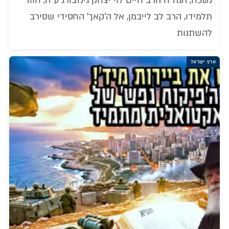
נשכח, הגה"ח הרב חיים לוי יצחק גינזבורג ע"ה, חוזר
תלמידו, הרב לב לייבמן, אל ה'קאך' החסידי שסירב
להשתנות
ארץ ישראל