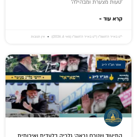
'טעות מצערת ומבהילה'
קרא עוד »
י״ט באייר ה׳תשפ״ו (י״ט באייר ה׳תשפ״ו (מאי 6, 2026))
אין תגובות
אתר חב"ד לייב
התיעוד שטרם נראה: גלריה בלעדית ואיכותית