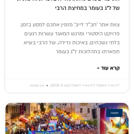
של ל"ג בעומר במחיצת הרבי
צוות אתר 'חב"ד לייב' מזמין אתכם למסע בזמן:
פרויקט היסטורי ומרגש המאגד עשרות רגעים
בלתי נשכחים, באיכות נדירה, של הרבי בשיא
תפארתו בתהלוכות ל"ג בעומר
קרא עוד »
י״ח באייר ה׳תשפ״ו (י״ח באייר ה׳תשפ״ו (מאי 5, 2026))
אין תגובות
הפצה