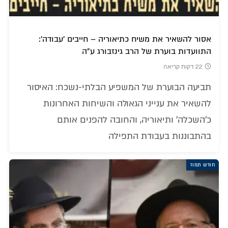
אסור להשאיר את משיח כתיאוריה – חייבים 'עבודה':
התוועדות בוערת של הרב גינזבורג ע"ה
22 דקות קריאה
תביעה הבוערת של המשפיע הבלתי-נשכח: האיסור
להשאיר את ענייני הגאולה והשיחות האחרונות
כ'השכלה' ותיאוריה, והחובה להפנים אותם
בהתבוננות בעבודת התפילה
חודש תמוז