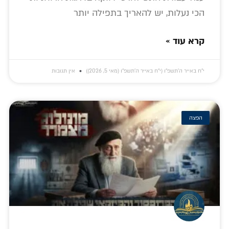
הכי נעלות, יש להאריך בתפילה יותר
קרא עוד »
י״ח באייר ה׳תשפ״ו (י״ח באייר ה׳תשפ״ו (מאי 5, 2026))
אין תגובות
הפצה