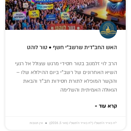
האש החב"דית שרשב"י חשף • טור לוהט
הרב לוי זלמנוב בטור חסידי מרגש שצולל אל רגעי
השיא האחרונים של רשב"י ביום ההילולא שלו –
והקשר המופלא לתורת חסידות חב"ד והבאת
הגאולה האמיתית והשלימה
קרא עוד »
י״ח באייר ה׳תשפ״ו (י״ח באייר ה׳תשפ״ו (מאי 5, 2026))
אין תגובות