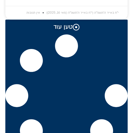
י״ח באייר ה׳תשפ״ה (י״ח באייר ה׳תשפ״ה (מאי 16, 2025))
אין תגובות
טען עוד