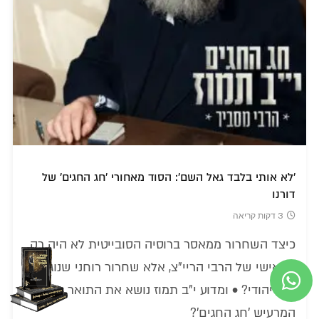
'לא אותי בלבד גאל השם': הסוד מאחורי 'חג החגים' של
דורנו
3 דקות קריאה
כיצד השחרור ממאסר ברוסיה הסובייטית לא היה רק
נס אישי של הרבי הריי"צ, אלא שחרור רוחני שנוגע
לכל יהודי? • ומדוע י"ב תמוז נושא את התואר
המרעיש 'חג החגים'?