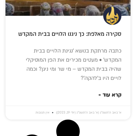
סקירה מאלפת: כך ניגנו הלויים בבית המקדש
כתבה מרתקת בנושא 'נגינת הלויים בבית
המקדש' • מעטים מכירים את הפן המוסיקלי
שהיה בבית המקדש – מי שר ומי ניגן? וכמה
לויים היו ב'להקה'?
קרא עוד »
א׳ באב ה׳תשפ״ג (א׳ באב ה׳תשפ״ג (יולי 19, 2023))
אין תגובות