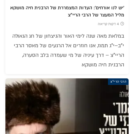
'יש לנו אורחים': העדות המצמררת של הרבנית חיה מושקא
מליל המעצר של הרבי הריי"צ
4 דקות קריאה
במלאת מאה שנה לימי האור והניצחון של חג הגאולה
י"ב–י"ג תמוז, אנו חוזרים אל הרגעים של מאסר הרבי
הריי"צ – דרך עיניה של מי שעמדה בלב הסערה,
הרבנית חיה מושקא
הרבי הריי"צ