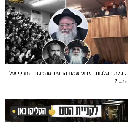
'קבלת המלכות': מדוע שמח החסיד מהמענה החריף של
הרבי?