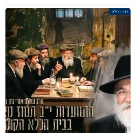
הרבי הריי"צ