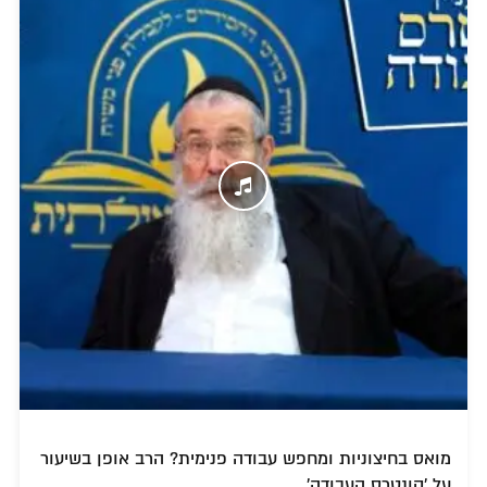
מואס בחיצוניות ומחפש עבודה פנימית? הרב אופן בשיעור
על 'קונטרס העבודה'