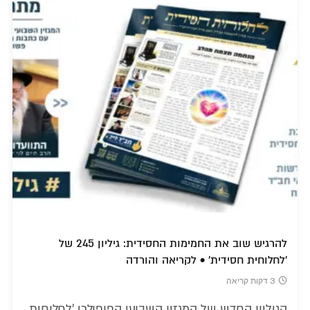
להרגיש שוב את החמימות החסידית: גיליון 245 של
'לחלוחית חסידית' • לקריאה והורדה
3 דקות קריאה
הגיליון החדש של המגזין השבועי הפופולרי 'לחלוחית