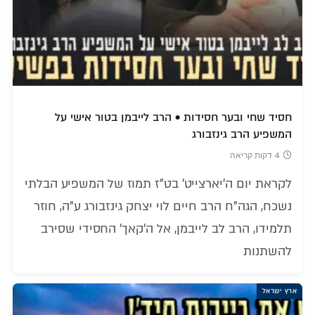
חסיד שחי ובער חסידות • הרב לייבמן בטור אישי על
המשפיע הרב גינזבורג
4 דקות קריאה
לקראת יום ה'יארצייט' בט"ז תמוז של המשפיע הבלתי
נשכח, הגה"ח הרב חיים לוי יצחק גינזבורג ע"ה, חוזר
תלמידו, הרב לב לייבמן, אל ה'קאך' החסידי שסירב
להשתנות
ארץ ישראל