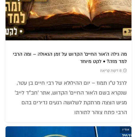
מה גילה ה'אור החיים' הקדוש על זמן הגאולה – ומה הרבי
למד מזה? • לקט מיוחד
8 דקות קריאה
לרגל ט"ו תמוז – יום ההילולא של רבי חיים בן עטר,
שנקרא בשם ה'אור החיים' הקדוש, אתר 'חב"ד לייב'
מגיש הצצה מרתקת לשלושה רגעים נדירים בהם
הרבי פתח צוהר לתורתו
אודיו