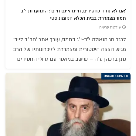
'אם לא נחיה כחסידים, חיינו אינם חיים': התוועדות י"ב
תמוז מצמררת בבית הכלא הקומוניסטי
9 דקות קריאה
לרגל חג הגאולה י"ב-י"ג בתמוז, עורך אתר 'חב"ד לייב'
מגיש הצצה היסטורית ומצמררת לזיכרונותיו של הרב
נתן ברכהן ע"ה – שישב במאסר עם גדולי החסידים
UNCATEGORIZED