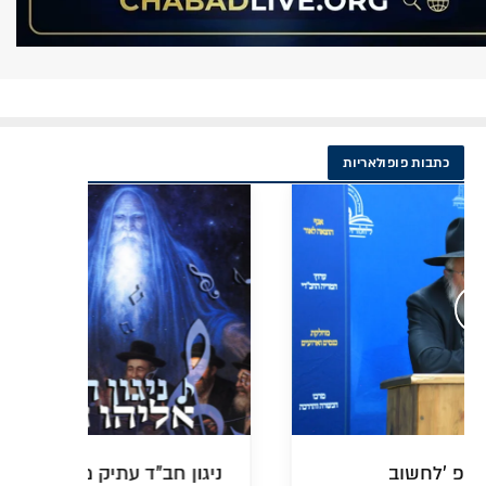
כתבות פופולאריות
העדות מהפולמוס בגן עדן: הודאת
עו