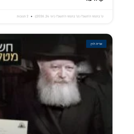
ט׳ בתמוז ה׳תשפ״ו (ט׳ בתמוז ה׳תשפ״ו (יוני 24, 2026))
2 תגובות
אריה לוין
מדריך מעשי למנהגי
אסור להשאיר את
מוא
חב"ד בימי 'בין
משיח כתיאוריה –
ומח
המצרים' • הרב
חייבים 'עבודה':
פנימי
שבתי פרידמן
התוועדות בוערת
בשיעו
של הרב גינזבורג
ע"ה