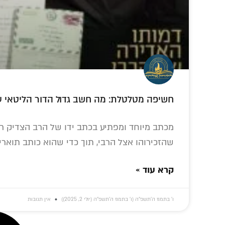
חשיפה מטלטלת: מה חשב גדול הדור הליטאי ע
מכתב מיוחד ומפתיע בכתב ידו של הרב הצדיק ר' א
שהזכירוהו אצל הרבי, תוך כדי שהוא כותב תוארי
קרא עוד »
ו׳ בתמוז ה׳תשפ״ה (ו׳ בתמוז ה׳תשפ״ה (יולי 2, 2025))
אין תגובות