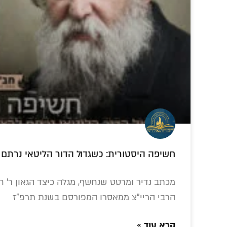
חסידות' בתפילה? התגובה הבלתי
נשכחת של הרבי • צפו
צפו בוידאו המלא:
ניגון חריג שלימד
נטיעת
חשיפה היסטורית: כשגדול הדור הליטאי נרתם ל
כנס היסטורי עם
הרב גרינגלס: כך
בשבט 
חשובי המשפיעים
הסתבכו מתנגדי
ש
על 'עבודת התפילה'
החסידות • צפו
מכתב נדיר ומרטט שנחשף, מגלה כיצד הגאון ר' חי
בצפת
הרבי הריי"צ ממאסרו המפורסם בשנת תרפ"ז
קרא עוד »