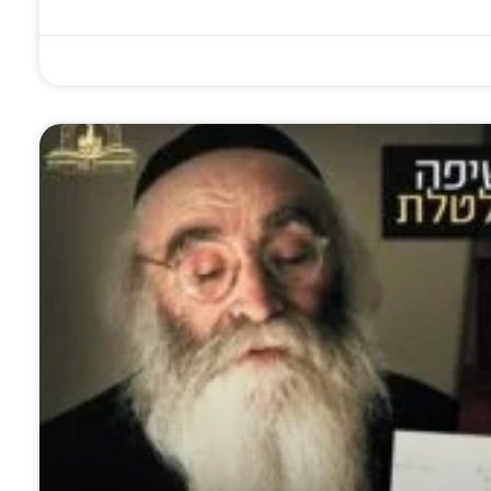
ס בחיצוניות
געגועים מאוצרות
ממכבש הדפוס ללב
פש עבודה
חב"ד: תנועת
של אלפי חסידים:
ת? הרב אופן
הכמיהה האבודה לר'
המהפיכה שמנחיל
ר על 'קונטרס
שלום חריטונוב –
גיליון 'לחלוחית
העבודה'
'עס בענקט זיך
חסידית' לג' תמוז
אהיים'