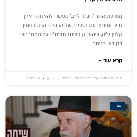
מערכת אתר 'חב"ד לייב' מגישה להאזנה ראיון
נדיר ומיוחד עם מזכירו של הרבי – הרב בנימין
קליין ע"ה, שהעניק בשנת תשס"ב על המתרחש
בקודש פנימה
קרא עוד »
ח׳ בטבת ה׳תשפ״ו (ח׳ בטבת ה׳תשפ״ו (דצמבר 28, 2025))
אין תגובות
אודיו