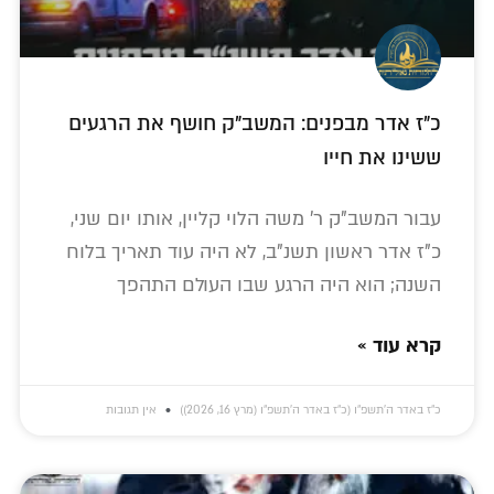
כ"ז אדר מבפנים: המשב"ק חושף את הרגעים
ששינו את חייו
עבור המשב"ק ר' משה הלוי קליין, אותו יום שני,
כ"ז אדר ראשון תשנ"ב, לא היה עוד תאריך בלוח
השנה; הוא היה הרגע שבו העולם התהפך
קרא עוד »
כ״ז באדר ה׳תשפ״ו (כ״ז באדר ה׳תשפ״ו (מרץ 16, 2026))
אין תגובות