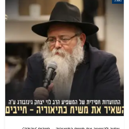
גאולה