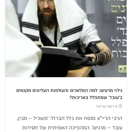
גילוי מרעיש: למה המלאכים והעולמות העליונים מקנאים
ב'עובד' שמתפלל באריכות?
9 דקות קריאה
הרבי הריי"צ מנסח את כלל הברזל: 'משכיל – מבין,
עובד – מרגיש'. המהפיכה האמיתית של חסידות