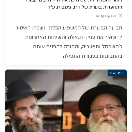
אסור להשאיר את משיח כתיאוריה – חייבים 'עבודה':
התוועדות בוערת של הרב גינזבורג ע"ה
22 דקות קריאה
תביעה הבוערת של המשפיע הבלתי-נשכח: האיסור
להשאיר את ענייני הגאולה והשיחות האחרונות
כ'השכלה' ותיאוריה, והחובה להפנים אותם
בהתבוננות בעבודת התפילה
חודש תמוז