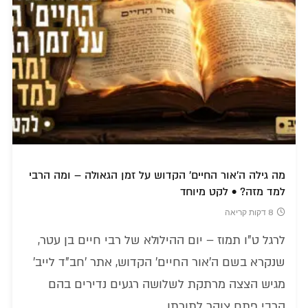
מה גילה ה'אור החיים' הקדוש על זמן הגאולה – ומה הרבי
למד מזה? • לקט מיוחד
8 דקות קריאה
לרגל ט"ו תמוז – יום ההילולא של רבי חיים בן עטר,
שנקרא בשם ה'אור החיים' הקדוש, אתר 'חב"ד לייב'
מגיש הצצה מרתקת לשלושה רגעים נדירים בהם
הרבי פתח צוהר לתורתו