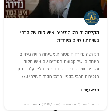
הקלטה נדירה: המזכיר ואיש סודו של הרבי
בשיחת גילויים מיוחדת
הקלטה נדירה היסטורית משיחה רוויה גילויים
מיוחדים, של קבוצת חסידים עם איש הסוד
ומזכירו של הרבי – הרב בנימין קליין ע"ה, בתוך
מזכירות הרבי בבניין מרכז חב"ד העולמי 770
קרא עוד »
י׳ בניסן ה׳תשפ״ה (י׳ בניסן ה׳תשפ״ה (אפריל 8, 2025))
תגובה אחת