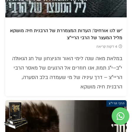
'יש לנו אורחים': העדות המצמררת של הרבנית חיה מושקא
מליל המעצר של הרבי הריי"צ
4 דקות קריאה
במלאת מאה שנה לימי האור והניצחון של חג הגאולה
י"ב–י"ג תמוז, אנו חוזרים אל הרגעים של מאסר הרבי
הריי"צ – דרך עיניה של מי שעמדה בלב הסערה,
הרבנית חיה מושקא
הרבי הריי"צ