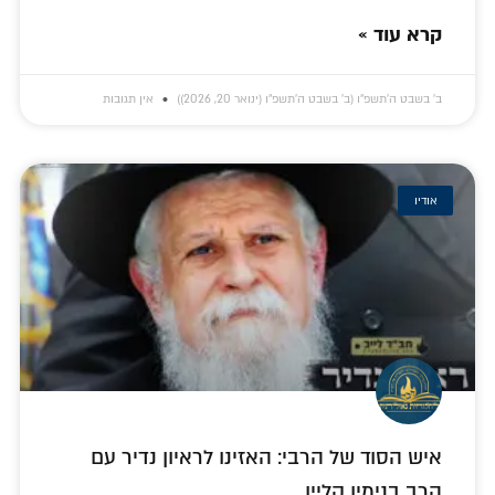
קרא עוד »
ב׳ בשבט ה׳תשפ״ו (ב׳ בשבט ה׳תשפ״ו (ינואר 20, 2026))
אין תגובות
אודיו
איש הסוד של הרבי: האזינו לראיון נדיר עם
הרב בנימין קליין