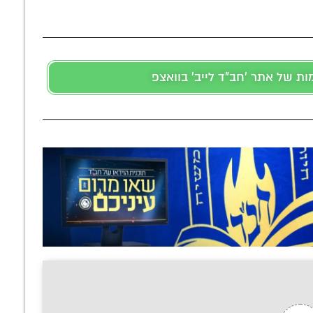
 של אתר 'חב"ד לייב' בוואצפ