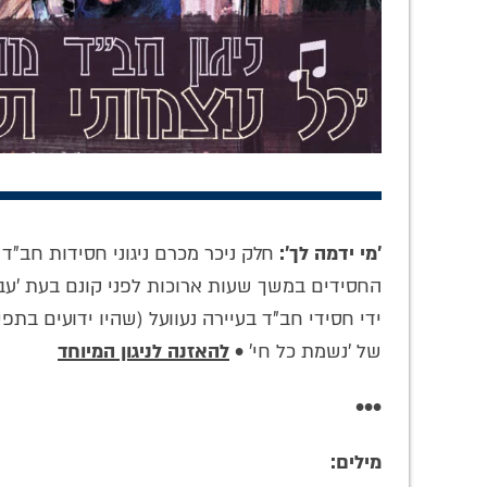
הלהיט החסידי של
'להתפלל' עם מאמר
שושל
השנה: מעל 5,000
קבוע, ולקשר ללימוד
החב"ד
חסידים כבר רכשו
היומי: המשא המלא
שלמה
'מי ידמה לך':
חלק ניכר מכרם ניגוני חסידות חב"ד
את סט הספרים
של הרב שלמה זרחי
בראיו
החסידים במשך שעות ארוכות לפני קונם בעת 'עבוד
שכבש את
ליובאוויטש
ידי חסידי חב"ד בעיירה נעוועל (שהיו ידועים 
של 'נשמת כל חי' •
להאזנה לניגון המיוחד
•••
מילים: