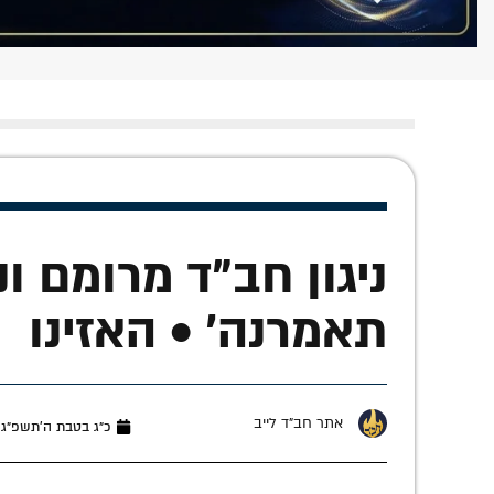
ניגון חב"ד מרומם ו
תאמרנה' • האזינו
אתר חב"ד לייב
כ״ג בטבת ה׳תשפ״ג (ינואר 6