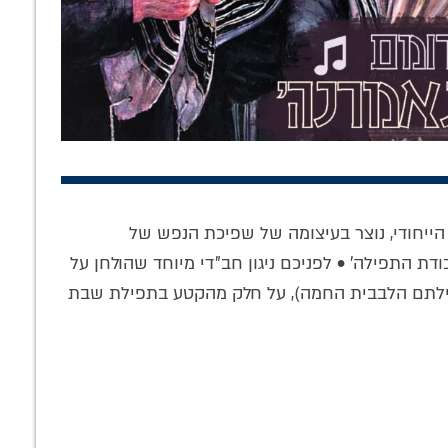
ת המשפיעים
לראות את הבלתי
להשיב את הרוח:
ית: הנכד הרב
נראה: מה ה'סוס'
המגזין השבועי
 חיים קסלמן
שבנו לא מבין על
לעבודת השם
 הייחודי, נוצר בעיצומה של שפיכת הנפש של
ן אישי וחשוף
'שבת חזון'? •
פנימית • גיליון 247
ת התפילה' • לפניכם ניגון חב"די מיוחד שהולחן על
• צפו
התוועדות חסידית
להורדה
בתפילתם הלבבית החמה), על חלק מהקטע בתפילת שבת