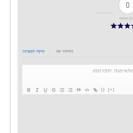
0
רוג כתבה
התחבר עם
כְּנִיסָה לַמַעֲרֶכֶת
{}
[+]