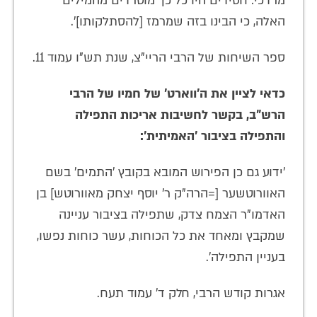
מרדכי: חסידים היו כל כך מוטרדים מהמילים
האלה, כי הבינו בזה שמרמז [להסתלקותו]'.
ספר השיחות של הרבי הריי"צ, שנת תש"ו עמוד 11.
כדאי לציין את ה'ווארט' של חמיו של הרבי
הרש"ב, בקשר לחשיבות אריכות התפילה
והתפילה בציבור 'האמיתית':
'ידוע גם כן הפירוש המובא בקובץ 'התמים' בשם
האוורוטשער [=הרה"ק ר' יוסף יצחק מאוורוטש] בן
האדמו"ר הצמח צדק, שתפילה בציבור עניינה
שמקבץ ומאחד את כל הכוחות, עשר כוחות נפשו,
בעניין התפילה'.
אגרות קודש הרבי, חלק ד' עמוד תעח.