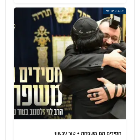
אהבת ישראל
חסידים הם משפחה • טור עכשווי