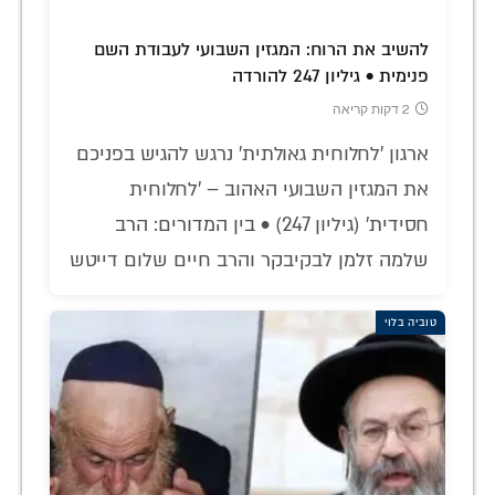
להשיב את הרוח: המגזין השבועי לעבודת השם
פנימית • גיליון 247 להורדה
2 דקות קריאה
ארגון 'לחלוחית גאולתית' נרגש להגיש בפניכם
את המגזין השבועי האהוב – 'לחלוחית
חסידית' (גיליון 247) • בין המדורים: הרב
שלמה זלמן לבקיבקר והרב חיים שלום דייטש
טוביה בלוי