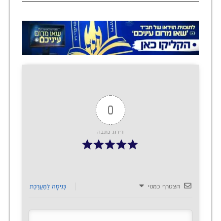
0
דירוג כתבה
הצטרף כמנוי
כְּנִיסָה לַמַעֲרֶכֶת