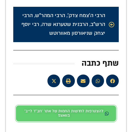
הרבי ה'צמח צדק'
,
הרבי המהר"ש
,
הרבי
הרש"ב
,
הרבנית שטערנא שרה
,
רבי יוסף
יצחק שניאורסון מאוורוטש
שתף כתבה
להצטרפות לחדשות החמות של אתר 'חב"ד לייב'
בוואצפ