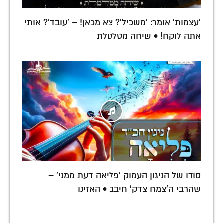
'עצמות' אומר: 'משכיל'? צא מכאן! – 'עובד'? אותי
אתה לוקח! • שיחה מטלטלת
סודו של הניגון העמוק 'פליאה דעת ממני' –
שהרבי ה'צמח צדק' חיבב • האזינו