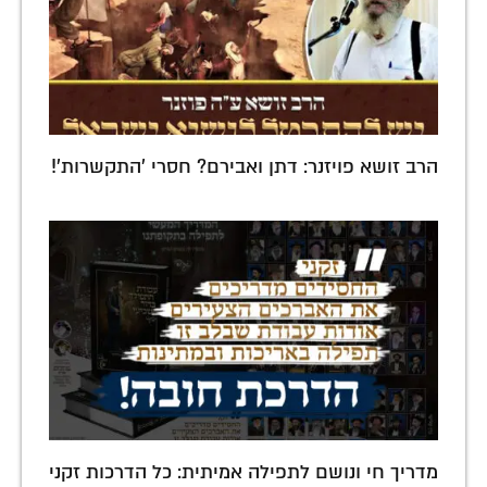
הרב זושא פויזנר: דתן ואבירם? חסרי 'התקשרות'!
מדריך חי ונושם לתפילה אמיתית: כל הדרכות זקני