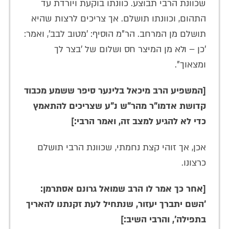
שכוונת הרבי תבוצע. כוונתו בוקעת ויורדת עד
התהום, וכוונתו תושלם. אך צריכים לרצות שהיא
תושלם מן המרחב. הר"מ הוסיף: 'מטוב לבב', ואמר:
'כן – ולא מן המיצר חס ושלום של 'בצר לך
ומצאוך".
[המשפיע הרב מיכאל בלינער סיפר ששמע מכבוד
קדושת אדמו"ר מהר"ש נ"ע שצריכים להתאמץ
כדי לא להגיע למצב זה, ואמר הרבי:]
אכן, אך זוהי קצת נחמתי, שכוונת הרבי תושלם
כרצונו.
[אחר כך אמר לו הרב שמואל גרונם אסתרמן:
'השם יתברך יעזור, שנתחיל לעת זקנתנו להאריך
בתפילה', והרבי השיב:]