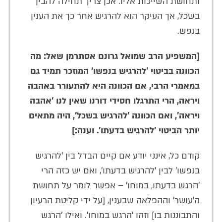
ותחושת השייכות אליו. אכן צריך תחילה להבין
בשכל, אך העיקר הוא להרגיש אחר כך את הענין
בנפש.
[המשפיע הרב שמואל גרונם אסתרמן שאל: מה
הכוונה בביטוי 'להרגיש בנפשו' המוזכר תמיד גם
במאמרי הרבי, אם הכוונה היא להתעורר באהבה
ויראה, הרי התרגלו חסידי דורנו שאין לנו 'אהבה
ויראה', ואם הכוונה 'להרגיש בשכל', היה מתאים
יותר הביטוי 'להרגיש בדעתו'. וענה:]
קודם כל, אינני יודע אם קיים הבדל בין 'להרגיש
בנפשו' לבין 'להרגיש בדעתו', ואם יש כזה הרי
'הרגש בדעתו, במוחו' – אפשר לומר על תחושת
ה'עושר' וההפלאה שבענין, [על ידי קליטת הרעיון
והתבוננות בו] וזהו 'הרגש במוחו'. ואילו 'הרגש