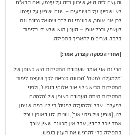
והעצה לזה היא, שיכוון בזה על עצמו, ואם הדא"ח
לא ישפיעו על השומעים – שזה ישפיע על עצמו.
לכן אני אומר, שכוונתי גם לרב שמואל גרונם וגם
לעצמי, ובכל אופן – הענין הוא שלא די בלימוד
בלבד, וצריכים להאריך בתפילה.
[אחרי הפסקה קצרה, אמר:]
הרי גם אני אומר שעבודת החסידות היא באופן של
'מלמעלה למטה' [הכוונה כנראה לכך שעצם לימוד
החסידות מביא גילוי אור אלוקי בנפש], ולפני
החסידות היתה העבודה באופן של 'מלמטה
למעלה'. אבל 'מלמעלה למטה' די לנו במה שניתן
לנו, [שפע של גילוי אור], שניתן לנו באופן שכל
אחד יוכל להבין, אבל אין הכוונה שאין צורך
בתפילה כדי להרגיש את הענין בנפש.