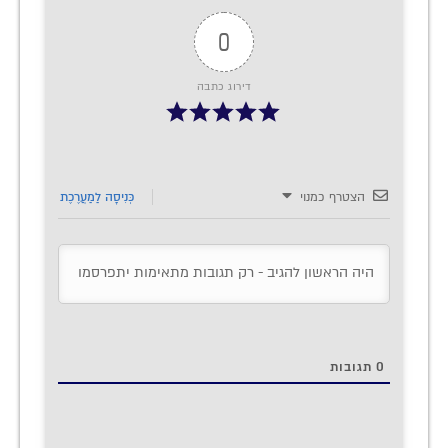
0
דירוג כתבה
הצטרף כמנוי
כְּנִיסָה לַמַעֲרֶכֶת
0
תגובות