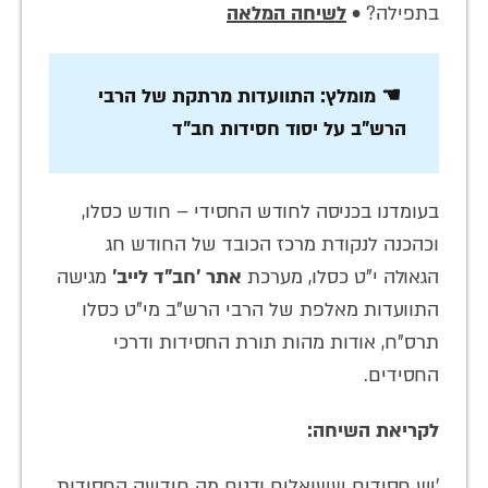
בתפילה? •
לשיחה המלאה
☚ מומלץ: התוועדות מרתקת של הרבי
הרש"ב על יסוד חסידות חב"ד
בעומדנו בכניסה לחודש החסידי – חודש כסלו,
וכהכנה לנקודת מרכז הכובד של החודש חג
הגאולה י"ט כסלו, מערכת
אתר 'חב"ד לייב'
מגישה
התוועדות מאלפת של הרבי הרש"ב מי"ט כסלו
תרס"ח, אודות מהות תורת החסידות ודרכי
החסידים.
לקריאת השיחה:
'יש חסידים ששואלים ודנים מה חידשה החסידות.