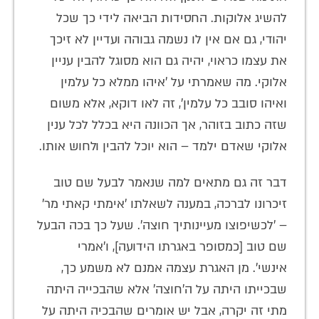
להשיג אלוקות. החסידות הביאה לידי כך שכל
יהודי, גם אם אין לו נשמה גבוהה ועדיין לא זיכך
את עצמו כראוי, יהיה גם הוא מסוגל להבין עניין
אלוקי. מה שאמרתי על 'איהו ממלא כל עלמין
ואיהו סובב כל עלמין', זה לאו דוקא, אלא משום
שזה כתוב בזוהר, אך הכוונה היא בכלל לכל ענין
אלוקי שאדם ילמד – הוא יוכל להבין ולחוש אותו.
דבר זה גם מתאים למה שנאמר לבעל שם טוב
זיכרונו לברכה, במענה לשאלתו 'אימתי קאתי מר'
– 'לכשיפוצו מעיינותיך חוצה'. שעל כך בכה הבעל
שם טוב [כמסופר באגרתו הידועה], ו'אמרי
אינשי'. מן האגרת עצמה אמנם לא משמע כך,
שבכייתו היתה על ה'חוצה' אלא שהבכייה היתה
מתי זה יקרה, אבל יש אומרים שהבכיה היתה על