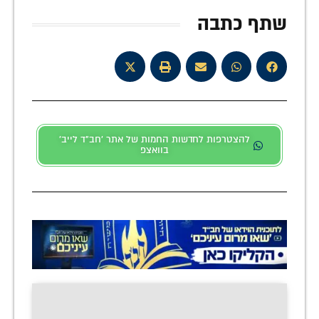
שתף כתבה
להצטרפות לחדשות החמות של אתר 'חב"ד לייב'
בוואצפ