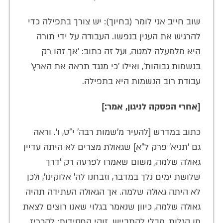
שוב חייב אני לומר (בחיוך): יש צורך בתפילה כדי
להרגיש את הענין בנפשו. העבודה על ידי תורה
היא מלמעלה למטה, ועל זה כתוב: 'אך זהו רק
בנשמות גבוהות', ואילו 'כי מנגד תראה את הארץ'
עבודת רוב הנשמות היא בתפילה.
[אחרי הפסקה לניגון, אמר:]
כתוב במדרש [להעיר מ'שמות רבה' י"ט, ו'. וראה
גם 'תניא' פרק ל"א] שגאולת מצרים לא היתה עדיין
גאולה שלמה, משום שאמרו לפרעה רק 'דרך
שלושת ימים נלך במדבר, וזבחנו לה' אלוקינו', ולכן
לא היתה גאולה שלמה. אך הגאולה העתידה תהיה
גאולה שלמה, כיוון שנאמר בגלוי שאנו רוצים לצאת
מן הגלות, מבלי להתבייש. זוהי החסידות: להכריז