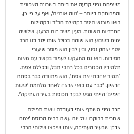
משפחת גפני קבעה את ביתה בשכונה הצפונית
והמרוחקת ביותר – 'נווה אורנים', ואף על פי כן,
בואו מורגש היטב בקהילת חב"ד ובקהילות
החרדיות השונות. מעין משב רוח מרענן. שלושה
ימים בשבוע הוא שוהה בכולל אותו יסד בנו הרב
יוסף יצחק גפני, ובין לבין הוא מוסר שיעורי
חסידות. הוא גם מתעקש לעמוד בקשר עם מאות
תלמידיו הפזורים בכל רחבי תבל, ובכללם צפת.
"תמיד אהבתי את צפת", הוא מתוודה כבר בפתח
הראיון. "כבר עם בואי ארצה לאחר מלחמת 'ששת
הימים' הייתי מגיע לבקר תכופות בעיר העתיקה".
הרב גפני משתף אותי בעובדה שאת תפילת
שחרית בבוקרו של יום עשה בבית הכנסת 'צמח
צדק' שבעיר העתיקה, אותו שיפצו שלוחי הרבי