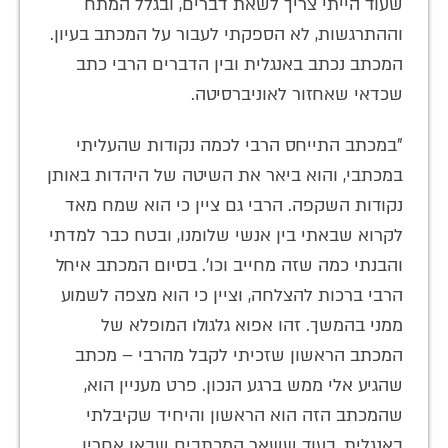
שעוד הייתי צריך לשאת דברים, ובגלל המתח
וההתרגשות, לא הספקתי לעבור על המכתב בעיון.
המכתב נכתב באנגלית ובין הדברים הרבי כתב
שכדאי שאחזור לאוניברסיטה.
"במכתב התייחס הרבי לכמה נקודות שהעליתי
במכתבי, והוא ביאר את השיטה של היהדות באותן
נקודות השקפה. הרבי גם ציין כי הוא שמח מאד
לקרוא שבאתי בין אנשי שלומנו, ובטח כבר למדתי
והבנתי כמה שזה מחייב וכו'. בסיום המכתב איחל
הרבי ברכות להצלחה, וציין כי הוא מצפה לשמוע
ממני בהמשך. זהו אפוא גלגולו המופלא של
המכתב הראשון שזכיתי לקבל מהרבי – מכתב
שהגיע אלי ממש ברגע הנכון. פרט מעניין הוא,
שהמכתב הזה הוא הראשון והיחיד שקיבלתי
באנגלית, בעוד ששאר המכתבים שבאו אחריו,