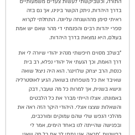
התורה, וכשביקשתי לעשות צעדים משמעותיים
בדרך היהדות, ניתק הקשר בינינו, אך גם בזה
ראיתי סימן מההשגחה עליונה. התחלתי לקרוא
ספרי יהדות רבים והפנמתי די מהר שאם יש אמת
בעולם, היא נמצאת בדרך היהדות.
"בשלב מסוים חיפשתי מנהיג יהודי שיורה לי את
דרך האמת, וכך הגעתי אל יהודי נפלא, רב בית
כנסת, הרב יצחק שלזינגר. הוא היה ניצול שואה
שאיבד את כל משפחתו בשואה, הגיע לאוסטרליה
ונישא בשנית, אך למרות כל מה שעבר, דבק
באמונתו. אצלו הייתי מברר את כל הלבטים
והשאלות שצצו אצלי. היהודי היקר הזה ראה את
מהלכי הנפש שלי שהם עמוקים ומורכבים,
ובפגישה שהייתה לנו באחד הימים, אמר לי
בפשטות, 'תראה, אני נתתי לך את כל מה שאני