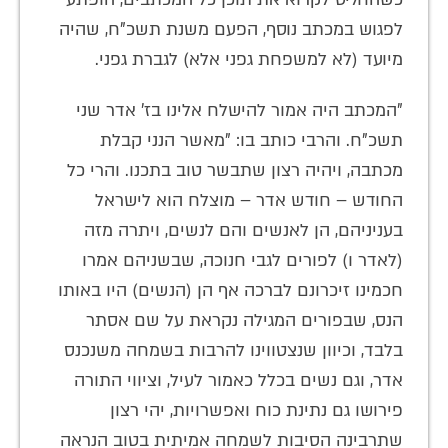
לפגוש במכתב נוסף, הפעם משנת תשכ"ח, שהיה
מיועד (לא למשפחת גפני אלא) לגברת גפני.
"המכתב היה אמור להישלח אלינו בז' אדר שני
תשכ"ח. והרבי כותב בו: "מאשר הנני קבלת
מכתבה, ויהיה רצון שתבשר טוב בתכנו. והרי כל
החודש – חודש אדר – מוצלח הוא לישראל
בעניניהם, הן לאנשים והם לנשים, ויתרה מזה
(לאדר ו) לפורים לגבי חנוכה, שבשניהם אמרו
חכמינו זיכרונם לברכה אף הן (הנשים) היו באותו
הנס, שבפורים המגילה נקראת על שם אסתר
בלבד, וכיוון שנצטווינו להרבות בשמחה משנכנס
אדר, וגם נשים בכלל כאמור לעיל, וציווי התורה
פירושו גם נתינת כוח ואפשרויות, יהי רצון
שתרבינה הסיבות לשמחה אמיתית בטוב הנראה