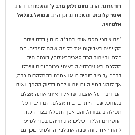
דוד גרונר
, הרב
נחום זלמן גורביץ'
ומשפחתו, והרב
איסר קלווגנט
ומשפחתו, וכן הרב
שמואל בצלאל
אלטהויז
.
"מה שהכי תפס אותי בחב"ד, זו העובדה שהם
מקיימים באדיקות את כל מה שהם לומדים. הם
כולם, ובייחוד הרב סאריבראנסקי, דוגמה חיה
מהלכת. באוניברסיטה ראיתי פרופסורים שיכלו
לדבר על פילוסופיה זו או אחרת בהתלהבות רבה,
אך לנהוג בחיי היום יום שלהם בדיוק ההפך. ואילו
הם דיברו על אהבת ישראל וראיתי אותה אצלם
במוחש, שכן הייתי בן בית אצלם. הם דיברו על
תפילה ב'עבודה', והם אכן התפללו בצורה כזו.
החסידים הללו השליכו את חייהם בכדי לסייע
ליהודי אחר, וזה שבה את לבי. החלטתי שכך גם