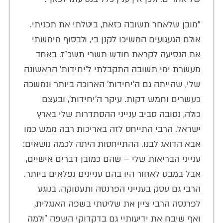
"מובן שלאחר תשובה כזאת, ביטלתי את תכניתי.
אולם הגעגועים המשיכו לקנן בי, ולבסוף מימשתי
את הנסיעה לקראת חודש תשרי תשכ"ז. באחד
מעשרת ימי תשובה התקבלתי ל'יחידות' הראשונה
שלי, שהייתה גם ה'יחידות' הארוכה ביותר ונמשכה
כעשרים וחמש דקות. עיקר ה'יחידות', ובעצם
כולה, נסובה סביב ענייני ההסתדרות שלי בארץ
ישראל. הרבי התייחס לזה באריכות רבה ממש כמו
אבא הדואג לבנו. ההתייחסות היתה לכמה נושאים:
ענייני הבריאות שלי – שהם כמובן דברים אישיים,
אבל במבט לאחור היו בהם עניינים נפלאים ביותר.
הרבי גם עסק בענייני הפרנסה ותעסוקה. בנוגע
לפרנסה הרבי ציין את שליטתי בשפה האנגלית,
ואף שיבח את ידיעותיי גם בדקדוקי השפה "ולמה