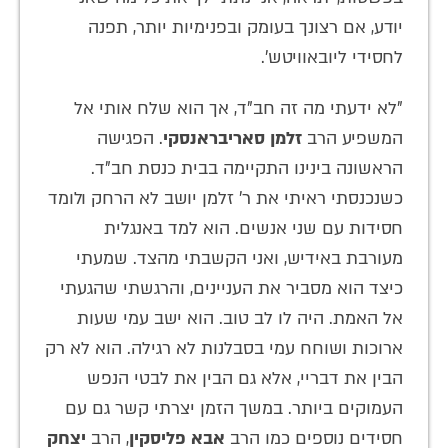
יודע, אם רצונך בעומק ובפנימיות יותר, תפנה
לחסידי ליובאוויטש'.
"לא ידעתי מה זה חב"ד, אך הוא שלח אותי אל
המשפיע הרב
זלמן סאריבראנסקי
. הפגישה
הראשונה בינינו התקיימה בבית כנסת חב"ד.
כשנכנסתי ראיתי את ר' זלמן יושב לא הרחק ולומד
חסידות עם שני אנשים. הוא למד באנגלית
מעורבת באידיש, ואני הקשבתי מהצד. שמעתי
כיצד הוא מסביר את העניינים, והרגשתי שהגעתי
אל האמת. היה לו לב טוב. הוא ישב עמי שעות
ארוכות ושוחח עמי בסבלנות לא רגילה. הוא לא רק
הבין את דבריי, אלא גם הבין את לבטי הנפש
העמוקים ביותר. במשך הזמן יצרתי קשר גם עם
חסידים נוספים כמו הרב
אבא פליסקין
, הרב
יצחק