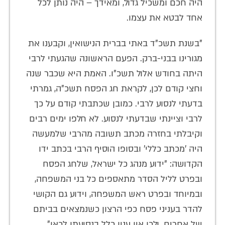
היה חכם ומשכיל גדול, ומאידך – היה נותן לכל
אחד לבטא את עצמו.
"בשנת תשכ"ד באתי בברית הנישואין, וקבענו את
מגורינו בבני-ברק. הפעם הראשונה שהגעתי לרבי
היתה בחודש אלול תשכ"ו. האמת היא שכבר שנה
וחצי קודם לכן, לקראת חג הפסח תשכ"ה, גמרתי
בדעתי לנסוע לרבי. כמובן שכתבתי קודם על כך
לרבי וציינתי שבדעתי לנסוע. לא חלפו ימים רבים
וקיבלתי בחזרה מכתב תשובה מהרבי שלמעשה
היה 'מכתב כללי' ובסופו הוסיף הרבי בכתב ידו
הקדושה: "ידוע מנהג כל ישראל, שלחג הפסח
ובפרט לליל הסדר מתאספים כל בני המשפחה,
ובמיוחד ובפרט ראש המשפחה, וידוע גם הקושי
להדר בעניני פסח כפי הרצון כשנמצאים בביתם
של אחרים. ולכן אין ענין כלל בנסיעתו לכאן".