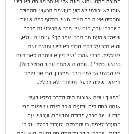
התורה הקטן, והוא פונה אלי ואומר משפט באידיש
אותו לא יכולתי לשמוע מעוצמת הרעש וההמולה
ומהסיטואציה בה הייתי מצוי. בחלוף כמה שניות
כשהרבי עבר, פנה אלי מכר שהכירני זה מכבר
ושאל: שמעת מה הרבי אמר לך? עניתי לו שלא,
והוא חזר על דברי הרבי באידיש ותרגם זאת
לאנגלית. הרבי אמר: "זאל זיין א שמחה פאר דעם
גאנצען כולל" [=שתהיה שמחה עבור הכולל כולו].
לא הבנתי אז למה הרבי מתכוון. הרי אני עומד
בראש ישיבה לבעלי תשובה ולא בכולל..
"במשך שנים ארוכות היה הדבר לפלא בעיני.
אנחנו כחסידים יודעים שכל מילה שיוצאת מפי
קודשו של הרבי, מדודה ומדויקת, ועכשיו עם
המעבר לצפת, כשהתחלתי לעבוד בכולל של בני,
הבנתי שהרבי דיבר על התקופה הזאת. הוא צפה