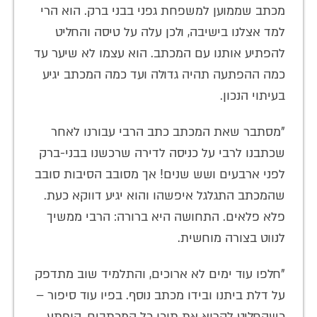
מכתב שממוען למשפחת גפני בבני ברק. הוא הרי
למד אצלנו בישיבה, ולכן עלה על טיסה והחליט
להפתיע אותנו עם המכתב. הוא עצמו לא שיער עד
כמה ההפתעה תהיה גדולה ועד כמה המכתב יגיע
בעיתוי הנכון.
"מסתבר שאת המכתב כתב הרבי עבורנו לאחר
שכתבנו לרבי על כניסה לדירה שרכשנו בבני-ברק
לפני ארבעים ושש שנים! אך מסובב הסיבות סובב
שהמכתב התגלגל איפשהו והוא יגיע דווקא כעת.
פלא פלאים. התחושה היא ברורה: הרבי ממשיך
לנווט בצורה מוחשית.
"חלפו עוד ימים לא ארוכים, והתלמיד שוב מתדפק
על דלת ביתנו ובידו מכתב נוסף. בפיו עוד סיפור –
כשהחליט לקרוא את תוכן כל המכתבים, הופתע