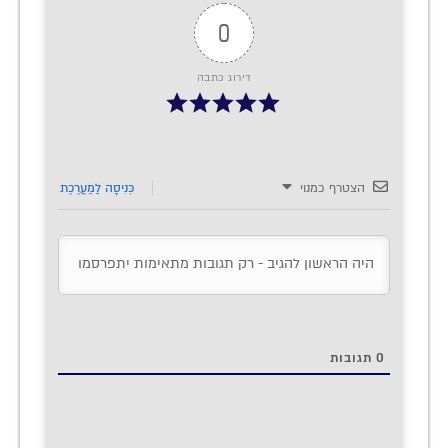
0
דירוג כתבה
הצטרף כמנוי
כְּנִיסָה לַמַעֲרֶכֶת
0
תגובות