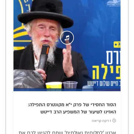
הסוד החסידי של פרק י"א מקונטרס התפילה:
האזינו לשיעור של המשפיע הרב דייטש
1 דקה קריאה
ארגון 'לחלוחית גאולתית' שמח להגיש לכם את