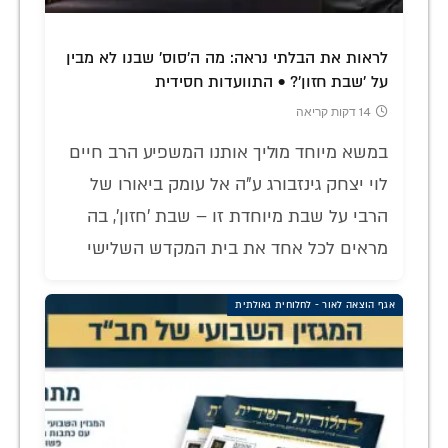
לראות את הבלתי נראה: מה ה'סוס' שבנו לא מבין
על 'שבת חזון'? • התוועדות חסידית
14 דקות קריאה
במשא מיוחד מוליך אותנו המשפיע הרב חיים
לוי יצחק גינזבורג ע"ה אל עומק ביאורו של
הרבי על שבת מיוחדת זו – שבת 'חזון', בה
מראים לכל אחד את בית המקדש השלישי
אגף הוצאה לאור - לחלוחית גאולתית