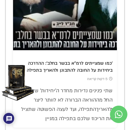
'כמו שמצייתים לרמ"א בבשר בחלב': ההדרכה
ביחידות על החובה להתבונן ולהאריך בתפילה
5 דקות קריאה
שתי פנינים נדירות מחדר ה'יחידות' של הרבי:
החל מההוראה הברורה לא לוותר ליצר
ולהאריךהתפילה, ועד לעצה הפשוטה שתציל
את הריכוז שלכם בתפילה במניין