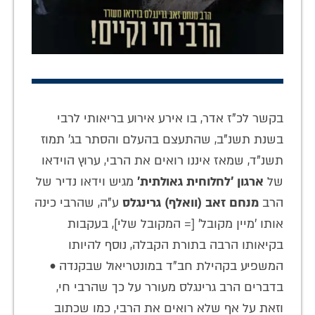
בקשר לכ"ז אדר, בו אירע אירוע בריאותי לרבי
בשנת תשנ"ב, שהתעצם בהעלם והסתר בג' תמוז
תשנ"ד, שמאז איננו רואים את הרבי, ערוץ הוידאו
של
ארגון 'לחלוחית גאולתית'
מגיש וידאו נדיר של
הרב
מנחם זאב (וואלף) גרינגלס
ע"ה, שהרבי כינה
אותו 'מיין מקובל' [= המקובל שלי], בעקבות
בקיאותו הרבה בתורת הקבלה, נוסף להיותו
המשפיע בקהילת חב"ד במונטריאול שבקנדה •
בדברים הרב גרינגלס מעורר על כך שהרבי חי,
וזאת על אף שלא רואים את הרבי, כמו שכתוב