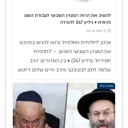
להשיב את הרוח: המגזין השבועי לעבודת השם
פנימית • גיליון 247 להורדה
2 דקות קריאה
ארגון 'לחלוחית גאולתית' נרגש להגיש בפניכם
את המגזין השבועי האהוב – 'לחלוחית
חסידית' (גיליון 247) • בין המדורים: הרב
שלמה זלמן לבקיבקר והרב חיים שלום דייטש
טוביה בלוי