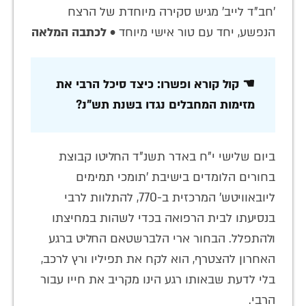
'חב"ד לייב' מגיש סקירה מיוחדת של הרצח
הנפשע, יחד עם טור אישי מיוחד •
לכתבה המלאה
☚ קול קורא ופשרו: כיצד סיכל הרבי את
מזימות המחבלים נגדו בשנת תש"נ?
ביום שלישי י"ח באדר תשנ"ד החליטו קבוצת
בחורים הלומדים בישיבת 'תומכי תמימים
ליובאוויטש' המרכזית ב-770, להתלוות לרבי
בנסיעתו לבית הרפואה בכדי לשהות במחיצתו
ולהתפלל. הבחור ארי הלברשטאם החליט ברגע
האחרון להצטרף, הוא לקח את תפיליו ורץ לרכב,
בלי לדעת שבאותו רגע הינו מקריב את חייו עבור
הרבי.