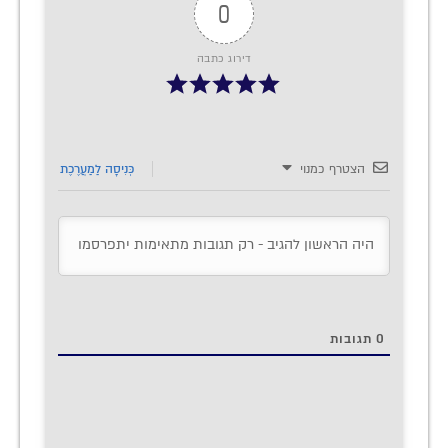
0
דירוג כתבה
הצטרף כמנוי
כְּנִיסָה לַמַעֲרֶכֶת
0
תגובות