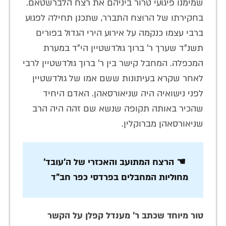
שמימנו פיגועי טרור ביניהם את רצח הלברשטאם.
בחקירתו של הרוצח התברר, שתכנן תחילה לפגוע
ברבי עצמו כנקמה על אירוע הירי הגדול בפורים
תשנ"ד שערך ר' ברוך גולדשטיין הי"ד במערת
המכפלה. המחבל קישר בין ר' ברוך גולדשטיין לרבי
לאחר שקרא בעיתונות ששם אמו של גולדשטיין
לפני נישואיה היה שניאורסאהן. האדם היחיד
שהכיר באותה תקופה שנשא שם זהה היה הרב
שניאורסאהן מברוקלין.
☚ הרצח המתועב והאכזרי של ה'עובד'
מחוליות המחבלים בפרדסי כפר חב"ד
טור מיוחד שכתב ר' מענדל קפלן על הקשר