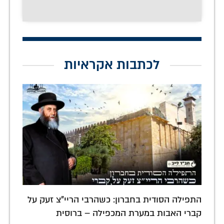
לכתבות אקראיות
התפילה הסודית בחברון: כשהרבי הריי"צ זעק על
קברי האבות במערת המכפילה – ברוסית