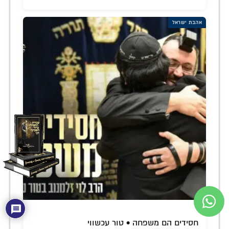
אהבת ישראל
חסידים הם משפחה • טור עכשווי