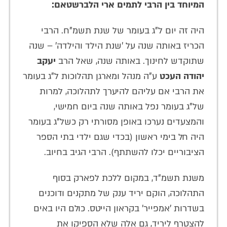
המיוחד בין הרבי לתמים ארי הלברשטאם:
היה זה יום ל"ג בעומר של שנת תשמ"ח. הרבי
הכריז באותה שנה על 'שנת הילד והילדה' – שנה
שתוקדש לחינוך. באותה שנה, שאל הרב
יעקב
יהודה העכט
ע"ה מנהל ומארגן תהלוכות ל"ג בעומר
את הרבי אם עליהם להיערך לתהלוכה, למרות
של"ג בעומר נפל באותה שנה ביום חמישי,
והמצעדים נערכו באופן מסורתי רק כשל"ג בעומר
היה חל בימי ראשון (בכדי שגם ילדי בתי הספר
הציבוריים יכלו להשתתף). הרבי הגיב בחיוב.
משנת תשמ"ד, במקום ללכת לפארק בסוף
התהלוכה, הוקם יריד ענק של מתקנים ודוכנים
בשדרות 'אמפייר' בקראון הייטס. כולם היו באים
להצטרף ליריד, גם אלה שלא הספיקו את