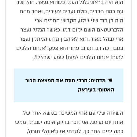
הוא היה בראש גלגל הענק כשהוא נעצר. הוא ישב
עם כמה חברים, כולם נערים צעירים, ואחד מהם
היה בן דוד שני שלנו, הקדוש התמים ארי
הלברשטאם השם יקום דמו. כאשר הגלגל נעצר,
ארי נבהל מאוד. הוא לא הבין מדוע המתקן נעצר
בגובה כה רב, ומרוב פחד הוא צעק: 'אנחנו הולכים
למות! אנחנו הולכים למות! שמע ישראל!'..
☚ מדהים: הרבי חוזה את הפצצת הכור
האטומי בעיראק
השיחה שלי עם אחי המשיכה בנושא אחר של
אותו יום מרגש. אני זוכר בדיוק איפה ישבתי, ממש
כמה ימים אחר כך. למדתי אז ב'אוהלי תורה',