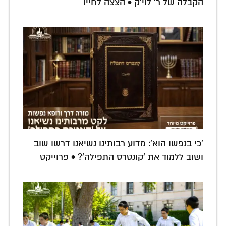
הקבלה של ר' לוי'ק • הצצה לחייו
'כי בנפשו הוא': מדוע רבותינו נשיאנו דרשו שוב
ושוב ללמוד את 'קונטרס התפילה'? • פרוייקט