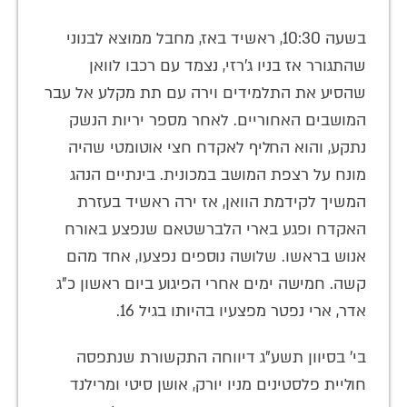
בשעה 10:30, ראשיד באז, מחבל ממוצא לבנוני
שהתגורר אז בניו ג'רזי, נצמד עם רכבו לוואן
שהסיע את התלמידים וירה עם תת מקלע אל עבר
המושבים האחוריים. לאחר מספר יריות הנשק
נתקע, והוא החליף לאקדח חצי אוטומטי שהיה
מונח על רצפת המושב במכונית. בינתיים הנהג
המשיך לקידמת הוואן, אז ירה ראשיד בעזרת
האקדח ופגע בארי הלברשטאם שנפצע באורח
אנוש בראשו. שלושה נוספים נפצעו, אחד מהם
קשה. חמישה ימים אחרי הפיגוע ביום ראשון כ"ג
אדר, ארי נפטר מפצעיו בהיותו בגיל 16.
בי' בסיוון תשע"ג דיווחה התקשורת שנתפסה
חוליית פלסטינים מניו יורק, אושן סיטי ומרילנד