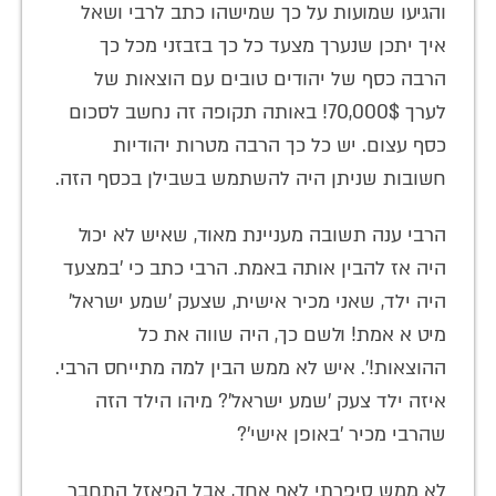
והגיעו שמועות על כך שמישהו כתב לרבי ושאל
איך יתכן שנערך מצעד כל כך בזבזני מכל כך
הרבה כסף של יהודים טובים עם הוצאות של
לערך 70,000$! באותה תקופה זה נחשב לסכום
כסף עצום. יש כל כך הרבה מטרות יהודיות
חשובות שניתן היה להשתמש בשבילן בכסף הזה.
הרבי ענה תשובה מעניינת מאוד, שאיש לא יכול
היה אז להבין אותה באמת. הרבי כתב כי 'במצעד
היה ילד, שאני מכיר אישית, שצעק 'שמע ישראל'
מיט א אמת! ולשם כך, היה שווה את כל
ההוצאות!'. איש לא ממש הבין למה מתייחס הרבי.
איזה ילד צעק 'שמע ישראל'? מיהו הילד הזה
שהרבי מכיר 'באופן אישי'?
לא ממש סיפרתי לאף אחד, אבל הפאזל התחבר