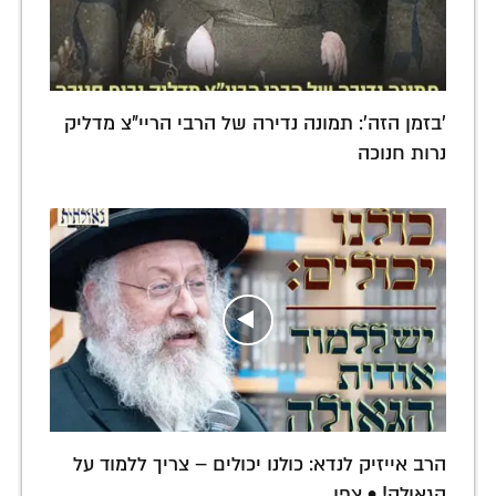
'בזמן הזה': תמונה נדירה של הרבי הריי"צ מדליק
נרות חנוכה
הרב אייזיק לנדא: כולנו יכולים – צריך ללמוד על
הגאולה! • צפו