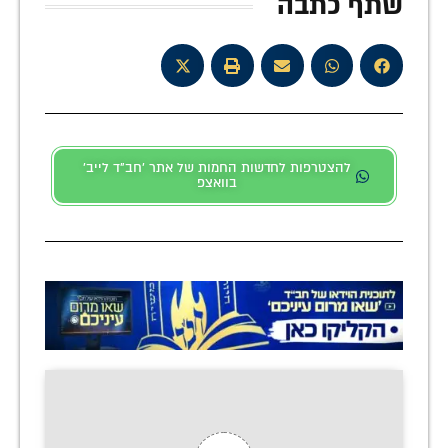
שתף כתבה
להצטרפות לחדשות החמות של אתר 'חב"ד לייב'
בוואצפ