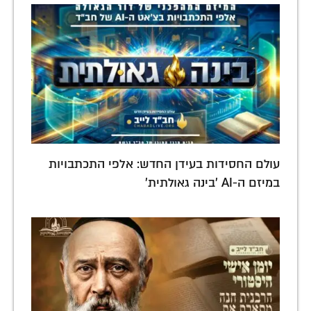
עולם החסידות בעידן החדש: אלפי התכתבויות
במיזם ה-AI 'בינה גאולתית'