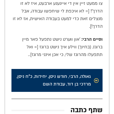
צו ממעט זיין אין די אייגענע ארבעט, איז לא זו
הדרך'! [= לא איכפת לי שיחפשו עבודה, אבל
מנצלים זאת כדי למעט בעבודה האישית, אז לא זו
הדרך!].
וסיים הרבי:
'און ווערט נישט נתפעל פאר מיין
ברוגז, (בחיוך) ווילע איך נישט ברוגז [= ואל
תתפעלו מהרוגז שלי, כי אכן אינני מרוגז]..
גאולה
,
הרבי
,
חודש ניסן
,
יחידות
,
כ"ח ניסן
,
מרדכי בן דוד
,
עבודת השם
שתף כתבה