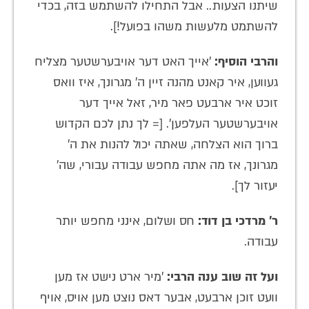
שיתנו הצעות.. אבל התחילו להשתמש בזה, בכדי
להשתמט מלעשות משהו בפועל!].
והרבי הוסיף:
'אייך האט דער אויבערשטער מצליח
געווען, איר קאנט מהנה זיין ה׳ מגרונך, איז וואס
זוכט איר ארבעט פאר מיר, זאל אייך דער
אויבערשטער העלפען'. [= לך נתן לכם הקדוש
ברוך הוא הצלחה, שאתה יכול להנות את ה׳
מגרונך, אז מה אתה מחפש עבודה עבורי, שה'
יעזור לך].
ר' מרדכי בן דוד:
חס ושלום, אינני מחפש יותר
עבודה.
ועל זה שוב ענה הרבי:
'מיר ארט נישט אז מען
וועט זוכן ארבעט, אבער דאס נוצט מען אויס, אויף