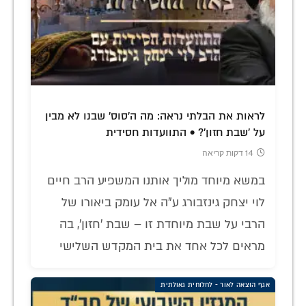
לראות את הבלתי נראה: מה ה'סוס' שבנו לא מבין
על 'שבת חזון'? • התוועדות חסידית
14 דקות קריאה
במשא מיוחד מוליך אותנו המשפיע הרב חיים
לוי יצחק גינזבורג ע"ה אל עומק ביאורו של
הרבי על שבת מיוחדת זו – שבת 'חזון', בה
מראים לכל אחד את בית המקדש השלישי
אגף הוצאה לאור - לחלוחית גאולתית