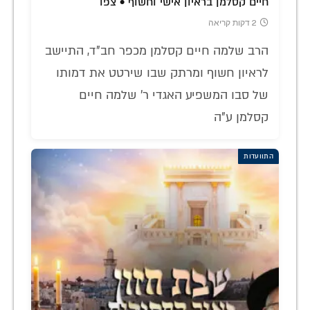
חיים קסלמן בראיון אישי וחשוף • צפו
2 דקות קריאה
הרב שלמה חיים קסלמן מכפר חב"ד, התיישב
לראיון חשוף ומרתק שבו שירטט את דמותו
של סבו המשפיע האגדי ר' שלמה חיים
קסלמן ע"ה
התוועדות