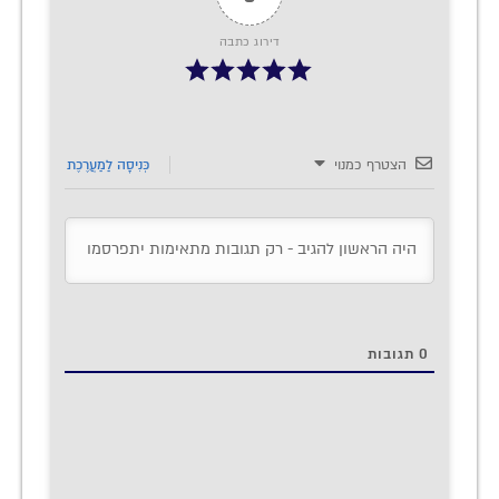
דירוג כתבה
הצטרף כמנוי
כְּנִיסָה לַמַעֲרֶכֶת
0
תגובות