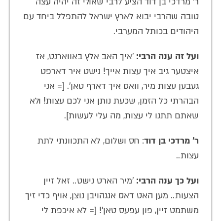
ר' מרדכי בן דוד הציע לרבי שאולי זה יהיה עצה
טובה שהרבי יבוא לארץ ישראל להתפלל ביחד עם
היהודים בכותל המערבי.
ועל זה ענה הרבי:
'איך האב אלץ באווארנט, אז
איצטער גיב איך עצות אייך! נישט איר דארפט
געבען עצות מיר, וואס איך דארף טאן'. [= אני
הבהרתי כל הזמן, שכעת נותן אני לכם עצות! ולא
שאתם תתנו לי עצות, מה עלי לעשות].
ר' מרדכי בן דוד
: חס ושלום, לא התכוונתי לתת
עצות..
ועל כך ענה הרבי:
'מיר הארט נישט.. זאל זיין
הצעות.. מען האט דאס אנגהויבן נוצן, אויף כדי זיך
משתמט זיין, פון עפעס טאן'! [= לא איכפת לי