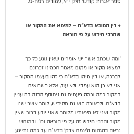
ספר 'אגרות קודש' חלק י"א, עמודים רסח-ט.
• דין המובא בדא"ח – למצוא את המקור או
שהרבי חידש על פי הוראה
'ומה שכתב אשר יש אומרים שאין נוגע כל כך
למצוא מקור או מקום מאמר חכמינו זכרונם
לברכה, או דין מיהו בדא"ח כי זהו בעצמו המקור –
אני לא כן הוא עמדי. ולא עוד, אלא כשרואים
במקור כמה וכמה פעמים גם ניתוסף הבנה בה עניין
בדא"ח. ולכאורה הוא גם חסידיש, לומר אשר ישנו
מקור ואני לא מצאתיו מלומר שאני יודע ברור שאין
מקור והרבי חידש זה על פי הוראה וכו'. ובמוחש
נראה בהגהות ה'צמח צדק' בדא"ח עד כמה נתייגע