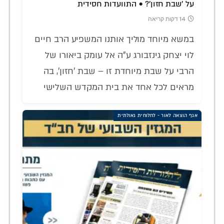
על 'שבת חזון'? • התוועדות חסידית
14 דקות קריאה
במשא מיוחד מוליך אותנו המשפיע הרב חיים
לוי יצחק גינזבורג ע"ה אל עומק ביאורו של
הרבי על שבת מיוחדת זו – שבת 'חזון', בה
מראים לכל אחד את בית המקדש השלישי
אגף הוצאה לאור - לחלוחית גאולתית