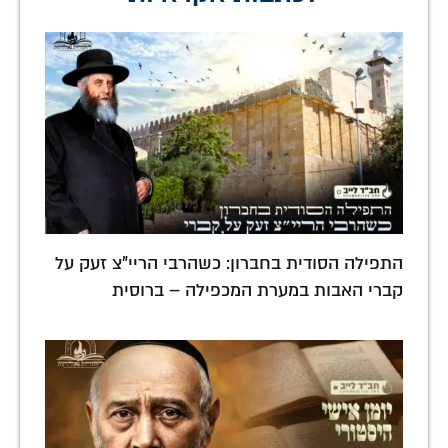
התפילה הסודית בחברון: כשהרבי הריי"צ זעק על
קברי האבות במערת המכפילה – ברוסית