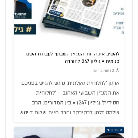
להשיב את הרוח: המגזין השבועי לעבודת השם
פנימית • גיליון 247 להורדה
2 דקות קריאה
ארגון 'לחלוחית גאולתית' נרגש להגיש בפניכם
את המגזין השבועי האהוב – 'לחלוחית
חסידית' (גיליון 247) • בין המדורים: הרב
שלמה זלמן לבקיבקר והרב חיים שלום דייטש
טוביה בלוי