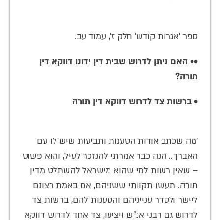
ספר 'אגרות קודש' חלק ז', עמוד עב.
•
•
האם ניתן לדרוש שבית דין ידונו דווקא דין
תורה?
• ברשות צד לדרוש דווקא דין תורה
'מה שכתב אודות הטענות ותביעות שיש לו עם
האברך.. הנה כבר אמרתי להנזכר לעיל, והוא פשוט
– שאין רשות למי שהוא מישראל להשתלט מדין
תורה. תעשו תקוותי ששניהם, אם באמת רצונם
ליישר ולסדר ענייניהם והטענות להם, ברשות צד
לדרוש גם רבני אנ"ש ויציעו, צד אחד לדרוש דווקא