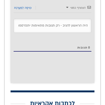
הצטרף כמנוי
כְּנִיסָה לַמַעֲרֶכֶת
0
תגובות
לכתבות אקראיות