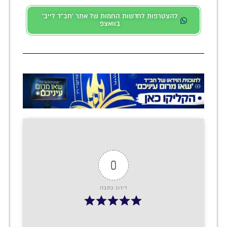
להצטרפות לחדשות החמות של אתר 'חב"ד לייב'
בוואצפ
0
דירוג כתבה