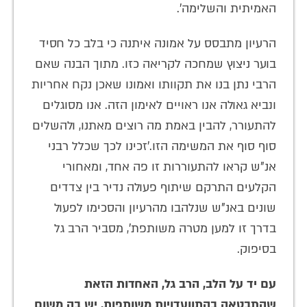
האמיתית והשלימה'.
הרעיון מתבסס על אמונה איתנה כי בלב כל חסיד
בוער ניצוץ שמחכה לקריאה כזו. מתוך הבנה שאם
הרבי נתן בנו את תקוותו ואמונו שאכן נקח אחריות
ונביא גאולה אנו ראויים לאימון הזה. אנו מסוגלים
להתעורר, להבין באמת מה רוצים מאתנו, ולהשלים
סוף סוף את המשימה הזו.'זכינו לכך שכלל רבני
אנ"ש קראו להתעוררות זו פה אחד, ומאחורי
הקלעים התרקם שיתוף פעולה נדיר בין צדדים
שונים באנ"ש שנלהבו מהרעיון והסכימו לפעול
בדרך זו למען מטרה משותפת', מסביר הרב גל
בסיפוק.
עם יד על הלב, הרב גל, האחדות הזאת
שהתבטאה בהתוועדויות משותפות, יש בה משום