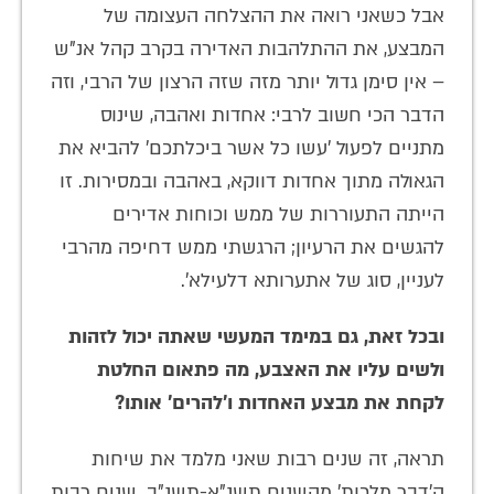
אבל כשאני רואה את ההצלחה העצומה של
המבצע, את ההתלהבות האדירה בקרב קהל אנ"ש
– אין סימן גדול יותר מזה שזה הרצון של הרבי, וזה
הדבר הכי חשוב לרבי: אחדות ואהבה, שינוס
מתניים לפעול 'עשו כל אשר ביכלתכם' להביא את
הגאולה מתוך אחדות דווקא, באהבה ובמסירות. זו
הייתה התעוררות של ממש וכוחות אדירים
להגשים את הרעיון; הרגשתי ממש דחיפה מהרבי
לעניין, סוג של אתערותא דלעילא'.
ובכל זאת, גם במימד המעשי שאתה יכול לזהות
ולשים עליו את האצבע, מה פתאום החלטת
לקחת את מבצע האחדות ו'להרים' אותו?
תראה, זה שנים רבות שאני מלמד את שיחות
ה'דבר מלכות' מהשנים תשנ"א-תשנ"ב. שנים רבות