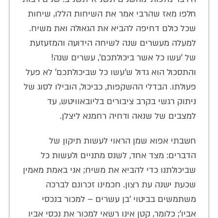
חלפו מאז שהרבי אמר את השיחות הללו, שיחות
שכל כולם דחיפה להביא את הגאולה ואת משיח.
למעלה מעשרים שנה לשיחה הידועה והמזעזעת
של 'עשו כל אשר ביכולתכם', עשרים שנה!
והתסכול הוא גדול ש'עשו כל שביכולתכם' לא פעל
פעולתו. הבדלי ההשקפות, כביכול, הובילו לסוג של
ניתוק רגשי בקרב ציבורים בליובאוויטש, עד
למצבים של שנאה ודחיה רחמנא ליצלן.
חשבתי אפוא שמן הראוי לעשות תיקון של
הדברים: מצד אחד, לשנס מתניים ולעשות כל
שביכולתנו כדי להביא את משיח; אני באמת מאמין
שכעת ישנה עת רצון. חכמינו זכרונם לברכה
משתמשים בביטוי 'בן עשרים – למכור בנכסי
אביו'; כלומר, קטן אינו רשאי למכור את נכסי אביו