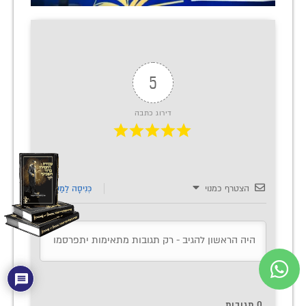
5
דירוג כתבה
הצטרף כמנוי
כְּנִיסָה לַמַעֲרֶכֶת
0
תגובות