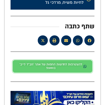
לחיות משיח
,
מרדכי גל
שתף כתבה
להצטרפות לחדשות החמות של אתר 'חב"ד לייב'
בוואצפ