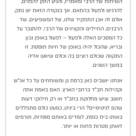
השיחות של הרבי ומאמריו, והגיע הזמן להפנים,
להרגיש ולפעול בהתאם. אך בנקודה הזאת יש נתק.
אולם זה אכן התפקיד שלנו, של המשפיעים, של
הרבנים, החיילים והקצינים של הרבי, להתגבר על
כל המסכים האלה ולפעול – לפעול באופן נכון
ובריא, שהכול יהיה באופן של חיות תוססת. זו
התקווה שכולם רוצים בה וכולם שיוועו אליה
במשך השנים.
אנחנו יושבים כאן ברמת גן ומשוחחים על כל אנ"ש
וקהילות חב"ד ברחבי הארץ. האם באמת אתה
חושב שיש מחלוקת בחב"ד או רק חילוקי דעות
שהם לגיטימיים? הרי בינינו, כמעט כולם מתפללים
באותו בית כנסת, לומדים באותם מוסדות, תורמים
לאותן מטרות פחות או יותר.