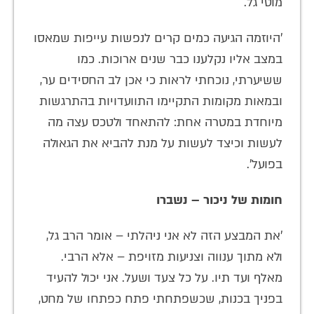
מוטי גל.
'היוזמה הגיעה כמים קרים לנפשות עייפות שמאסו
במצב אליו נקלענו כבר שנים ארוכות. כמו
ששיערתי, נוכחתי לראות כי אכן לב החסידים ער,
ובמאות מקומות התקיימו התוועדויות בהתרגשות
מיוחדת במטרה אחת: להתאחד ולטכס עצה מה
לעשות וכיצד לעשות על מנת להביא את הגאולה
בפועל'.
חומות של ניכור – נשברו
'את המבצע הזה לא אני ניהלתי – אומר הרב גל,
ולא מתוך ענווה וצניעות מזויפת – אלא הרבי.
מאלף ועד תיו. על כל צעד ושעל. אני יכול להעיד
בפניך בכנות, שכשפתחתי פתח כפתחו של מחט,