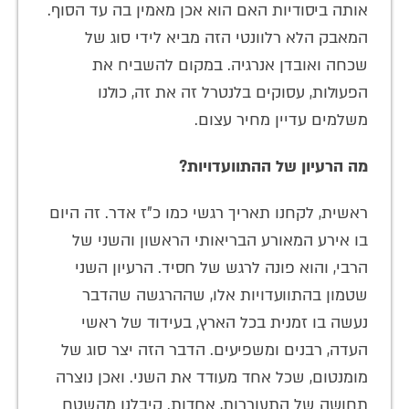
אותה ביסודיות האם הוא אכן מאמין בה עד הסוף.
המאבק הלא רלוונטי הזה מביא לידי סוג של
שכחה ואובדן אנרגיה. במקום להשביח את
הפעולות, עסוקים בלנטרל זה את זה, כולנו
משלמים עדיין מחיר עצום.
מה הרעיון של ההתוועדויות?
ראשית, לקחנו תאריך רגשי כמו כ"ז אדר. זה היום
בו אירע המאורע הבריאותי הראשון והשני של
הרבי, והוא פונה לרגש של חסיד. הרעיון השני
שטמון בהתוועדויות אלו, שההרגשה שהדבר
נעשה בו זמנית בכל הארץ, בעידוד של ראשי
העדה, רבנים ומשפיעים. הדבר הזה יצר סוג של
מומנטום, שכל אחד מעודד את השני. ואכן נוצרה
תחושה של התעוררות, אחדות. קיבלנו מהשטח