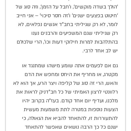
'הולך בשדה מוקשים', ו'חבל על הזמן', וזה סוג של
'חיטוט בפצעים ישנים' ו'זה חסר סיכוי' – אני חייב
לומר, לא רק שגיליתי בחב"ד אנשים נפלאים, לא
רק שגיליתי שגם המשפיעים והרבנים נענו
בהתלהבות למרות חילוקי דעות וכו', הרי שלכולם
יש לב אחד לרבי.
גם אם לפעמים אתה שומע מישהו שמתנגד או
מקטרג, או מחריף את היחס ומחפש את הדם
והאש, הרי זה סוג של קליפה ויצר הרע, אך הוא לא
רלוונטי לרצון האמיתי של כל חב"דניק לראות את
מלכנו, ועדיף יום אחד קודם. בעז"ה בקרוב יהיו
הצעות נוספות במטרה לתת משמעות מעשית
להתעוררות זו, להתאחד להביא את הגאולה, כי
ישנם כל כך הרבה נושאים שאפשר להתאחד