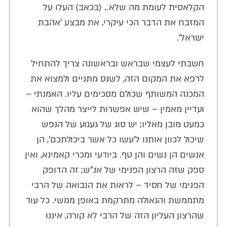
הקלאסית לעומת מה שלא.. (בכאב) העלו על
המזבח את הדבר הכי עיקרי, את מבצע 'אהבת
ישראל'.
חשבתי לעצמי שבראש ובראשונה צריך להתחיל
לרפא את המקום הזה, לשנס מתניים ולמצוא את
המכנה המשותף שכולם מסכימים עליו. האמנתי –
ועדיין מאמין – שיש אפשרות לייצר מהלך שהוא
כמעט מובן מאליו; יש סוג של געגוע של הנפש
שיכול לכוון אותנו ל'עשו כל אשר ביכולתכם', הן
אנשים הן נשים והן טף. ביודעי ומכרי קאמינא, ואין
ספק שזה הרצון הפנימי של אנ"ש; זה הדופק
הפנימי של חסיד – לראות את הנבואה של הרבי
מתממשת והגאולה מתרקמת באופן ממשי. כל עוד
שהרצון העליון הזה של הרבי לא קורה, איננו